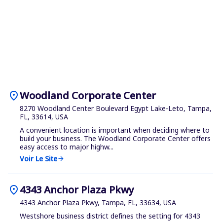
location_on
Woodland Corporate Center
8270 Woodland Center Boulevard Egypt Lake-Leto, Tampa,
FL, 33614, USA
A convenient location is important when deciding where to
build your business. The Woodland Corporate Center offers
easy access to major highw...
Voir Le Site
arrow_forward
location_on
4343 Anchor Plaza Pkwy
4343 Anchor Plaza Pkwy, Tampa, FL, 33634, USA
Westshore business district defines the setting for 4343