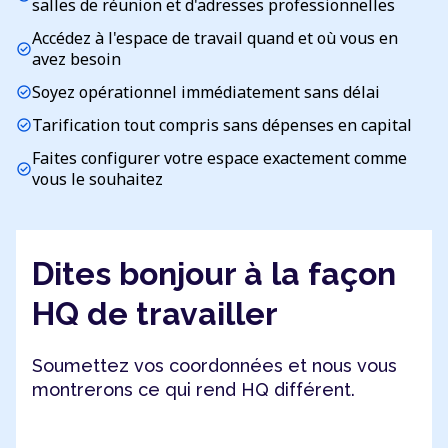
salles de réunion et d'adresses professionnelles
Accédez à l'espace de travail quand et où vous en
check_circle
avez besoin
Soyez opérationnel immédiatement sans délai
check_circle
Tarification tout compris sans dépenses en capital
check_circle
Faites configurer votre espace exactement comme
check_circle
vous le souhaitez
Dites bonjour à la façon
HQ de travailler
Soumettez vos coordonnées et nous vous
montrerons ce qui rend HQ différent.