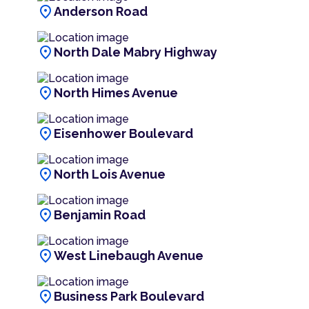
location_on
Anderson Road
location_on
North Dale Mabry Highway
location_on
North Himes Avenue
location_on
Eisenhower Boulevard
location_on
North Lois Avenue
location_on
Benjamin Road
location_on
West Linebaugh Avenue
location_on
Business Park Boulevard