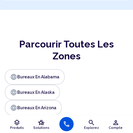
Parcourir Toutes Les
Zones
language
Bureaux En Alabama
language
Bureaux En Alaska
language
Bureaux En Arizona
layers
hotel_class
search
person
language
call
Bureaux En Arkansas
Produits
Solutions
Explorez
Compte