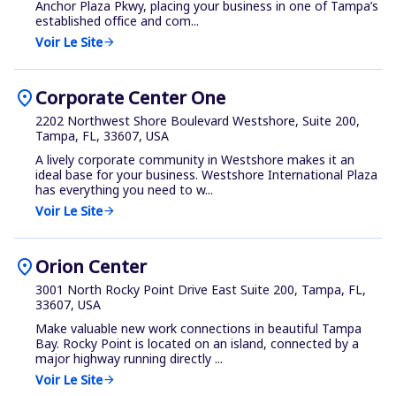
Anchor Plaza Pkwy, placing your business in one of Tampa’s
established office and com...
Voir Le Site
arrow_forward
location_on
Corporate Center One
2202 Northwest Shore Boulevard Westshore, Suite 200,
Tampa, FL, 33607, USA
A lively corporate community in Westshore makes it an
ideal base for your business. Westshore International Plaza
has everything you need to w...
Voir Le Site
arrow_forward
location_on
Orion Center
3001 North Rocky Point Drive East Suite 200, Tampa, FL,
33607, USA
Make valuable new work connections in beautiful Tampa
Bay. Rocky Point is located on an island, connected by a
major highway running directly ...
Voir Le Site
arrow_forward