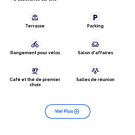
deck
local_parking
Terrasse
Parking
directions_bike
weekend
Rangement pour vélos
Salon d'affaires
emoji_food_beverage
adaptive_audio_mic
Café et thé de premier
Salles de réunion
choix
add_circle
Voir Plus