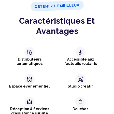
OBTENEZ LE MEILLEUR
Caractéristiques Et
Avantages
grocery
accessible
Distributeurs
Accessible aux
automatiques
fauteuils roulants
stadium
frame_person_mic
Espace événementiel
Studio créatif
partner_exchange
shower
Réception & Services
Douches
d'assistance sur site