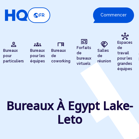
public
Commencer
FR
hub
cast_connected
person
groups
desk
handshake
Espaces
Forfaits
de
Bureaux
Bureaux
Bureaux
Salles
de
travail
pour
pour les
de
de
bureaux
pour les
particuliers
équipes
coworking
réunion
virtuels
grandes
équipes
Bureaux À Egypt Lake-
Leto