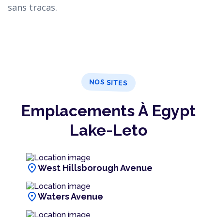
sans tracas.
NOS SITES
Emplacements À Egypt
Lake-Leto
location_on
West Hillsborough Avenue
location_on
Waters Avenue