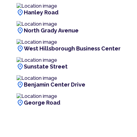
location_on
Hanley Road
location_on
North Grady Avenue
location_on
West Hillsborough Business Center
location_on
Sunstate Street
location_on
Benjamin Center Drive
location_on
George Road