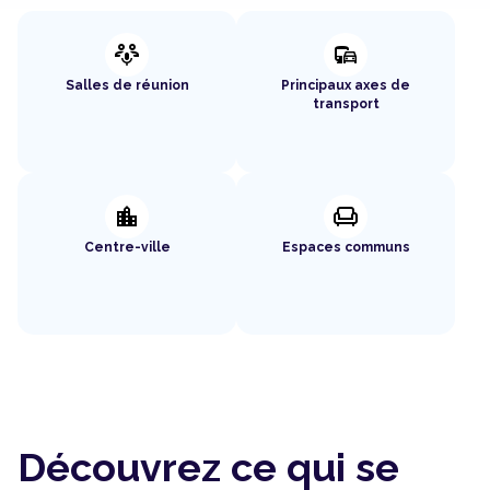
adaptive_audio_mic
commute
Salles de réunion
Principaux axes de
transport
location_city
chair
Centre-ville
Espaces communs
Découvrez ce qui se