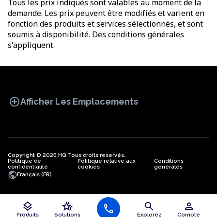
Tous les prix indiqués sont valables au moment de la
demande. Les prix peuvent être modifiés et varient en
fonction des produits et services sélectionnés, et sont
soumis à disponibilité. Des conditions générales
s'appliquent.
add_circle
Afficher Les Emplacements
Copyright © 2026 HQ Tous droits réservés.
Politique de
BUREAU
Politique relative aux
COWORKING
Conditions
BUREAUX
confidentialité
cookies
générales
VIRTUELS
public
Français (FR)
layers
hotel_class
search
person
Bureaux en Algérie
call
Bureaux à Angola
Produits
Solutions
Explorez
Compte