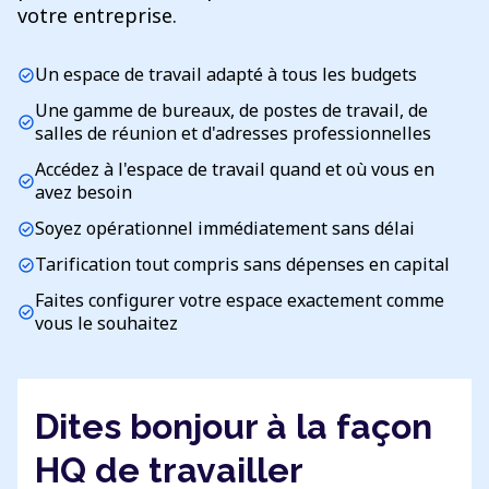
votre entreprise.
Un espace de travail adapté à tous les budgets
check_circle
Une gamme de bureaux, de postes de travail, de
check_circle
salles de réunion et d'adresses professionnelles
Accédez à l'espace de travail quand et où vous en
check_circle
avez besoin
Soyez opérationnel immédiatement sans délai
check_circle
Tarification tout compris sans dépenses en capital
check_circle
Faites configurer votre espace exactement comme
check_circle
vous le souhaitez
Dites bonjour à la façon
HQ de travailler