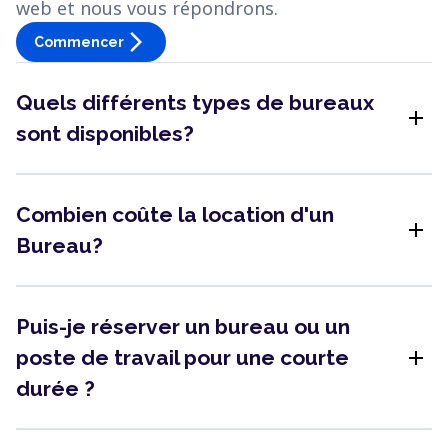
web et nous vous répondrons.
arrow_forward_ios
Commencer
Quels différents types de bureaux
add
sont disponibles?
Combien coûte la location d'un
add
Bureau?
Puis-je réserver un bureau ou un
add
poste de travail pour une courte
durée ?