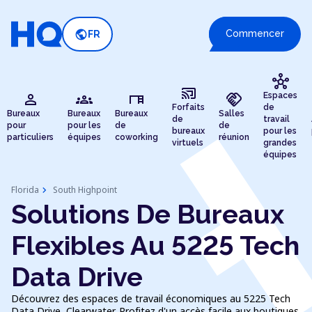
public
Commencer
FR
hub
cast_connected
person
groups
desk
handshake
Espaces
Forfaits
de
Bureaux
Bureaux
Bureaux
Salles
de
travail
pour
pour les
de
de
bureaux
pour les
particuliers
équipes
coworking
réunion
virtuels
grandes
équipes
chevron_right
Florida
South Highpoint
Solutions De Bureaux
Flexibles Au 5225 Tech
Data Drive
Découvrez des espaces de travail économiques au 5225 Tech
Data Drive, Clearwater. Profitez d'un accès facile aux boutiques