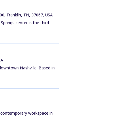
00, Franklin, TN, 37067, USA
prings center is the third
SA
 downtown Nashville. Based in
ur contemporary workspace in