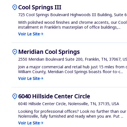
location_on
Cool Springs III
725 Cool Springs Boulevard Highwoods III Building, Suite 6
With polished wood finishes and chrome accents, our Cool S
installment in Franklin’s masterplan of office buildings,...
Voir Le Site
arrow_forward
location_on
Meridian Cool Springs
2550 Meridian Boulevard Suite 200, Franklin, TN, 37067, U
Join a major commercial and retail hub just 15 miles from
William County, Meridian Cool Springs boasts floor-to-c...
Voir Le Site
arrow_forward
location_on
6040 Hillside Center Circle
6040 Hillside Center Circle, Nolensville, TN, 37135, USA
Looking for professional offices? Look no further than o
Nolensville, fully furnished and ready when you are. Put ...
Voir Le Site
arrow_forward