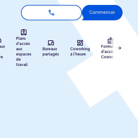
call
Commencer
assignment_ind
r
badge
Plans
devices
dashboard
d'accès
aux
Formules
arrow_forward
aux
Bureaux
Coworking
Enr
d'accès au
espaces
partagés
à l'heure
de 
re
Coworking
de
travail