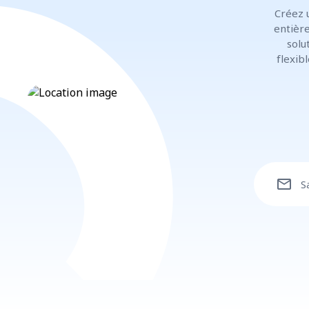
Créez 
entière
solu
flexib
mail
S