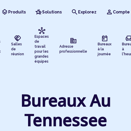
layers
hotel_class
search
person
Produits
Solutions
Explorez
Compte
hub
handshake
today
chai
Espaces
corporate_fare
s
de
Salles
Bureaux
Bure
travail
Adresse
de
à la
à
x
pour les
professionnelle
réunion
journée
l'heu
grandes
équipes
Bureaux Au
Tennessee