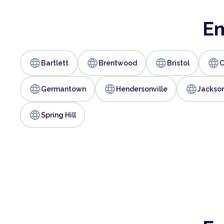
Em
language
language
language
language
Bartlett
Brentwood
Bristol
C
language
language
language
Germantown
Hendersonville
Jackso
language
Spring Hill