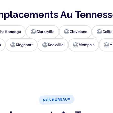
placements Au Tennes
language
language
language
hattanooga
Clarksville
Cleveland
Collie
language
language
language
language
n
Kingsport
Knoxville
Memphis
M
NOS BUREAUX