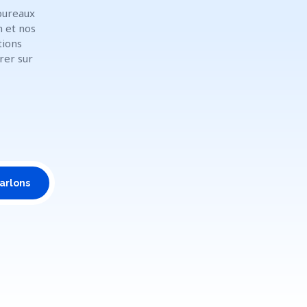
bureaux
n et nos
tions
rer sur
arlons