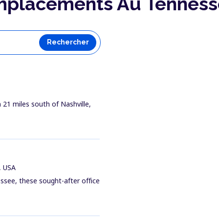
placements Au Tennes
Rechercher
n 21 miles south of Nashville,
, USA
essee, these sought-after office