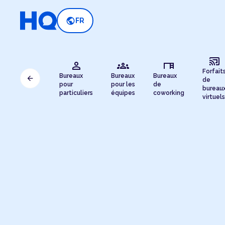
public
FR
cast_connected
person
groups
desk
Forfait
Bureaux
Bureaux
Bureaux
arrow_back
de
pour
pour les
de
bureau
particuliers
équipes
coworking
virtuels