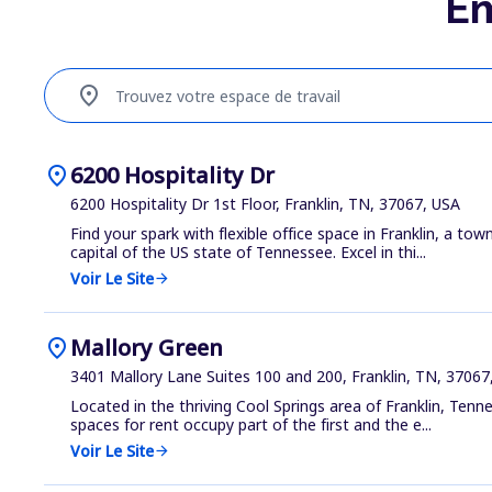
Em
location_on
Trouvez votre espace de travail
location_on
6200 Hospitality Dr
6200 Hospitality Dr 1st Floor, Franklin, TN, 37067, USA
Find your spark with flexible office space in Franklin, a tow
capital of the US state of Tennessee. Excel in thi...
Voir Le Site
arrow_forward
location_on
Mallory Green
3401 Mallory Lane Suites 100 and 200, Franklin, TN, 37067
Located in the thriving Cool Springs area of Franklin, Tenn
spaces for rent occupy part of the first and the e...
Voir Le Site
arrow_forward