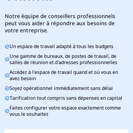
Notre équipe de conseillers professionnels
peut vous aider à répondre aux besoins de
votre entreprise.
Un espace de travail adapté à tous les budgets
check_circle
Une gamme de bureaux, de postes de travail, de
check_circle
salles de réunion et d'adresses professionnelles
Accédez à l'espace de travail quand et où vous en
check_circle
avez besoin
Soyez opérationnel immédiatement sans délai
check_circle
Tarification tout compris sans dépenses en capital
check_circle
Faites configurer votre espace exactement comme
check_circle
vous le souhaitez