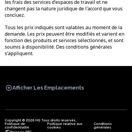
les frais des services d'espaces de travail et ne
changent pas la nature juridique de l'accord que vous
concluez.
Tous les prix indiqués sont valables au moment de la
demande. Les prix peuvent être modifiés et varient en
fonction des produits et services sélectionnés, et sont
soumis à disponibilité. Des conditions générales
s'appliquent.
add_circle
Afficher Les Emplacements
Copyright © 2026 HQ Tous droits réservés.
Politique de
BUREAU
Politique relative aux
COWORKING
Conditions
BUREAUX
confidentialité
cookies
générales
VIRTUELS