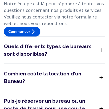
Notre équipe est là pour répondre à toutes vos
questions concernant nos produits et services.
Veuillez nous contacter via notre formulaire
web et nous vous répondrons.
arrow_forward_ios
Commencer
Quels différents types de bureaux
add
sont disponibles?
Combien coûte la location d'un
add
Bureau?
Puis-je réserver un bureau ou un
add
poste de travail pour une courte