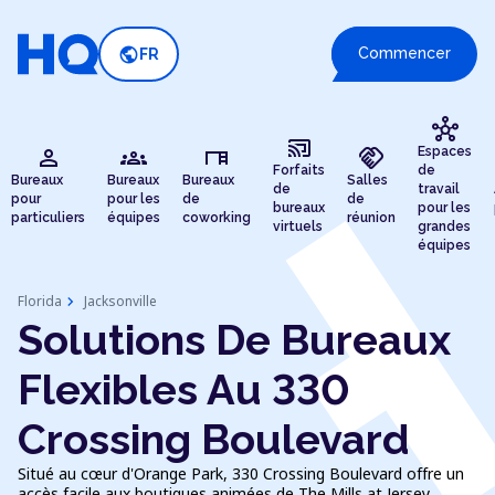
public
Commencer
FR
hub
cast_connected
person
groups
desk
handshake
Espaces
Forfaits
de
Bureaux
Bureaux
Bureaux
Salles
de
travail
pour
pour les
de
de
bureaux
pour les
particuliers
équipes
coworking
réunion
virtuels
grandes
équipes
chevron_right
Florida
Jacksonville
Solutions De Bureaux
Flexibles Au 330
Crossing Boulevard
Situé au cœur d'Orange Park, 330 Crossing Boulevard offre un
accès facile aux boutiques animées de The Mills at Jersey