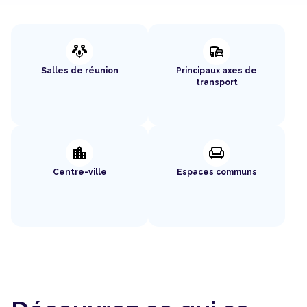
adaptive_audio_mic
commute
Salles de réunion
Principaux axes de
transport
location_city
chair
Centre-ville
Espaces communs