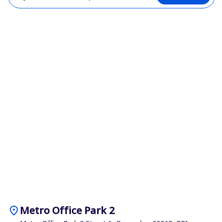
location_on
Metro Office Park 2