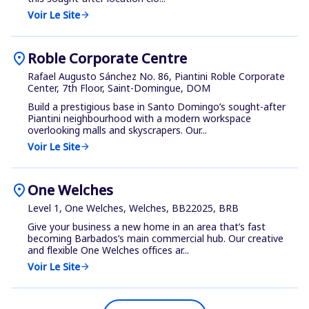
Voir Le Site
arrow_forward
location_on
Roble Corporate Centre
Rafael Augusto Sánchez No. 86, Piantini Roble Corporate
Center, 7th Floor, Saint-Domingue, DOM
Build a prestigious base in Santo Domingo’s sought-after
Piantini neighbourhood with a modern workspace
overlooking malls and skyscrapers. Our...
Voir Le Site
arrow_forward
location_on
One Welches
Level 1, One Welches, Welches, BB22025, BRB
Give your business a new home in an area that’s fast
becoming Barbados’s main commercial hub. Our creative
and flexible One Welches offices ar...
Voir Le Site
arrow_forward