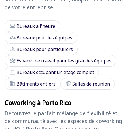
de votre entreprise.
chair
Bureaux à l'heure
groups
Bureaux pour les équipes
person
Bureaux pour particuliers
hub
Espaces de travail pour les grandes équipes
door_front
Bureaux occupant un étage complet
domain
handshake
Bâtiments entiers
Salles de réunion
Coworking à Porto Rico
Découvrez le parfait mélange de flexibilité et
de communauté avec les espaces de coworking
de HQ à Porto Rico. Que vous soyez un