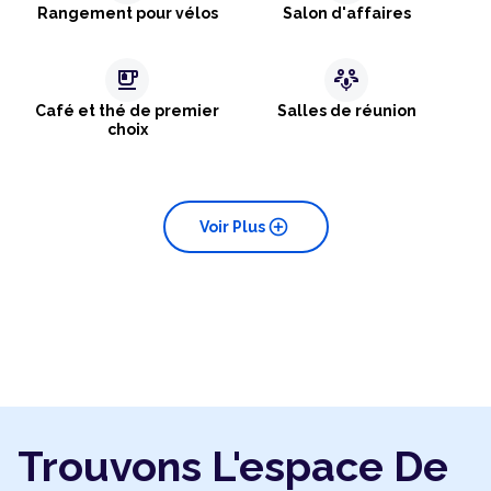
Rangement pour vélos
Salon d'affaires
emoji_food_beverage
adaptive_audio_mic
Café et thé de premier
Salles de réunion
choix
add_circle
Voir Plus
Trouvons L'espace De