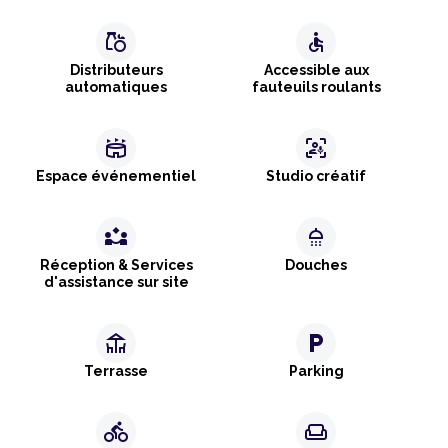
grocery
accessible
Distributeurs
Accessible aux
automatiques
fauteuils roulants
stadium
frame_person_mic
Espace événementiel
Studio créatif
partner_exchange
shower
Réception & Services
Douches
d'assistance sur site
deck
local_parking
Terrasse
Parking
directions_bike
weekend