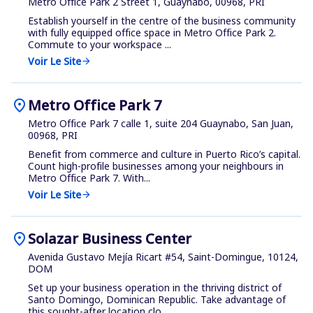
Metro Office Park 2 Street 1, Guaynabo, 00968, PRI
Establish yourself in the centre of the business community
with fully equipped office space in Metro Office Park 2.
Commute to your workspace ...
Voir Le Site
arrow_forward
location_on
Metro Office Park 7
Metro Office Park 7 calle 1, suite 204 Guaynabo, San Juan,
00968, PRI
Benefit from commerce and culture in Puerto Rico’s capital.
Count high-profile businesses among your neighbours in
Metro Office Park 7. With...
Voir Le Site
arrow_forward
location_on
Solazar Business Center
Avenida Gustavo Mejía Ricart #54, Saint-Domingue, 10124,
DOM
Set up your business operation in the thriving district of
Santo Domingo, Dominican Republic. Take advantage of
this sought-after location clo...