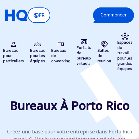
public
Commencer
FR
hub
cast_connected
person
groups
desk
handshake
Espaces
Forfaits
de
Bureaux
Bureaux
Bureaux
Salles
de
travail
pour
pour les
de
de
bureaux
pour les
particuliers
équipes
coworking
réunion
virtuels
grandes
équipes
Bureaux À Porto Rico
Créez une base pour votre entreprise dans Porto Rico