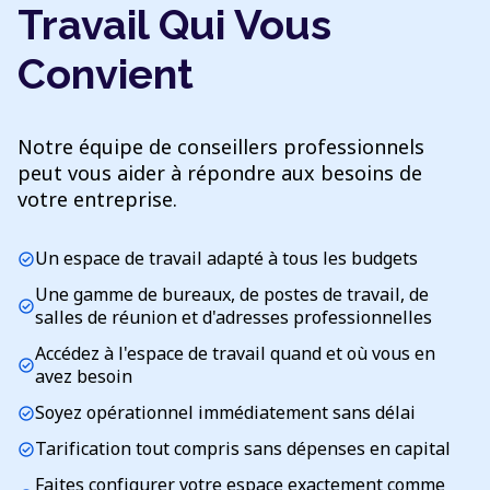
Travail Qui Vous
Convient
Notre équipe de conseillers professionnels
peut vous aider à répondre aux besoins de
votre entreprise.
Un espace de travail adapté à tous les budgets
check_circle
Une gamme de bureaux, de postes de travail, de
check_circle
salles de réunion et d'adresses professionnelles
Accédez à l'espace de travail quand et où vous en
check_circle
avez besoin
Soyez opérationnel immédiatement sans délai
check_circle
Tarification tout compris sans dépenses en capital
check_circle
Faites configurer votre espace exactement comme