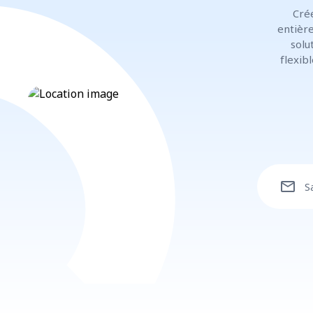
Cré
entière
solu
flexib
mail
S