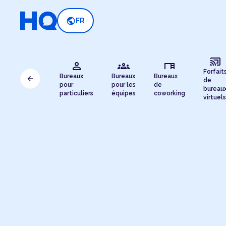
public
FR
cast_connected
person
groups
desk
Forfait
Bureaux
Bureaux
Bureaux
arrow_back
de
pour
pour les
de
bureau
particuliers
équipes
coworking
virtuels