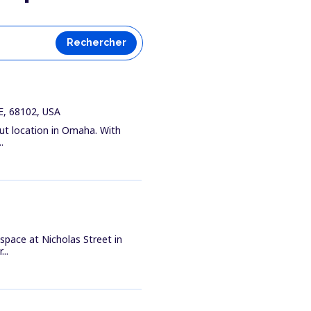
Rechercher
E, 68102, USA
ut location in Omaha. With
.
space at Nicholas Street in
..