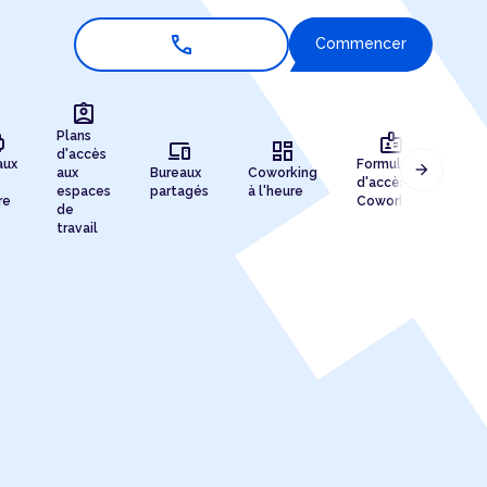
call
Commencer
assignment_ind
r
badge
Plans
devices
dashboard
d'accès
aux
Formules
Ad
arrow_forward
aux
Bureaux
Coworking
d'accès au
pro
espaces
partagés
à l'heure
re
Coworking
enr
de
travail