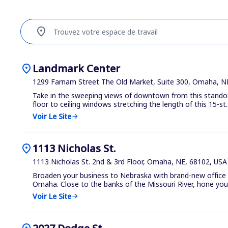
location_on
Trouvez votre espace de travail
location_on
Landmark Center
1299 Farnam Street The Old Market, Suite 300, Omaha, N
Take in the sweeping views of downtown from this stando
floor to ceiling windows stretching the length of this 15-st..
Voir Le Site
arrow_forward
location_on
1113 Nicholas St.
1113 Nicholas St. 2nd & 3rd Floor, Omaha, NE, 68102, USA
Broaden your business to Nebraska with brand-new office 
Omaha. Close to the banks of the Missouri River, hone your.
Voir Le Site
arrow_forward