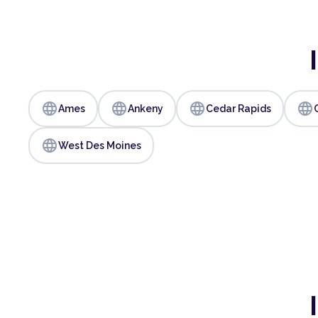
language
language
language
language
Ames
Ankeny
Cedar Rapids
language
West Des Moines