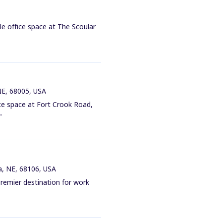
le office space at The Scoular
 NE, 68005, USA
ce space at Fort Crook Road,
.
a, NE, 68106, USA
remier destination for work