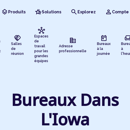
layers
hotel_class
search
person
Produits
Solutions
Explorez
Compte
hub
handshake
today
chai
Espaces
corporate_fare
s
de
Salles
Bureaux
Bure
travail
Adresse
de
à la
à
x
pour les
professionnelle
réunion
journée
l'heu
grandes
équipes
Bureaux Dans
L'Iowa