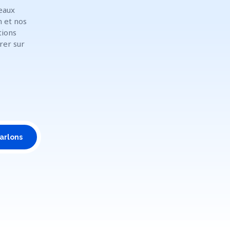
eaux
n et nos
tions
rer sur
arlons