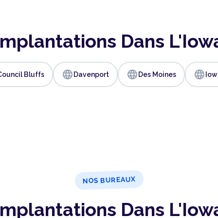
Implantations Dans L'Iow
language
language
language
Council Bluffs
Davenport
Des Moines
Iow
NOS BUREAUX
Implantations Dans L'Iow