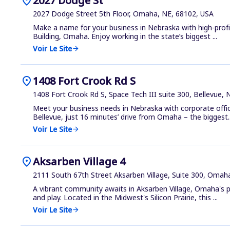
location_on
2027 Dodge St
2027 Dodge Street 5th Floor, Omaha, NE, 68102, USA
Make a name for your business in Nebraska with high-profi
Building, Omaha. Enjoy working in the state’s biggest ...
Voir Le Site
arrow_forward
location_on
1408 Fort Crook Rd S
1408 Fort Crook Rd S, Space Tech III suite 300, Bellevue,
Meet your business needs in Nebraska with corporate offi
Bellevue, just 16 minutes’ drive from Omaha – the biggest..
Voir Le Site
arrow_forward
location_on
Aksarben Village 4
2111 South 67th Street Aksarben Village, Suite 300, Omah
A vibrant community awaits in Aksarben Village, Omaha's p
and play. Located in the Midwest's Silicon Prairie, this ...
Voir Le Site
arrow_forward