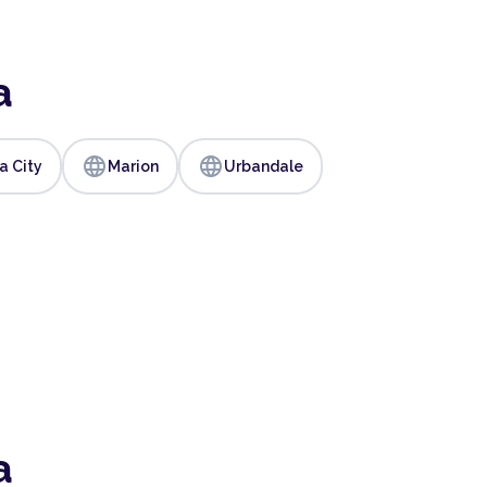
a
language
language
a City
Marion
Urbandale
a