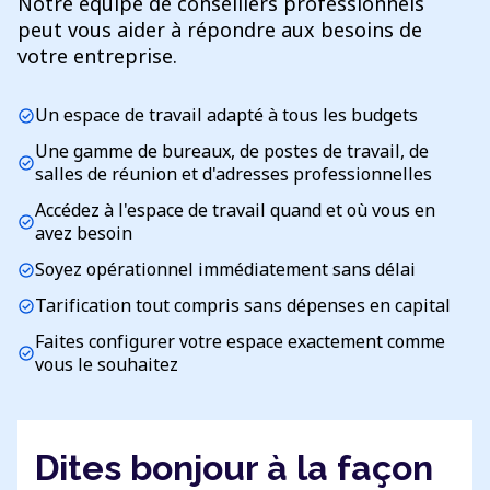
Notre équipe de conseillers professionnels
peut vous aider à répondre aux besoins de
votre entreprise.
Un espace de travail adapté à tous les budgets
check_circle
Une gamme de bureaux, de postes de travail, de
check_circle
salles de réunion et d'adresses professionnelles
Accédez à l'espace de travail quand et où vous en
check_circle
avez besoin
Soyez opérationnel immédiatement sans délai
check_circle
Tarification tout compris sans dépenses en capital
check_circle
Faites configurer votre espace exactement comme
check_circle
vous le souhaitez
Dites bonjour à la façon