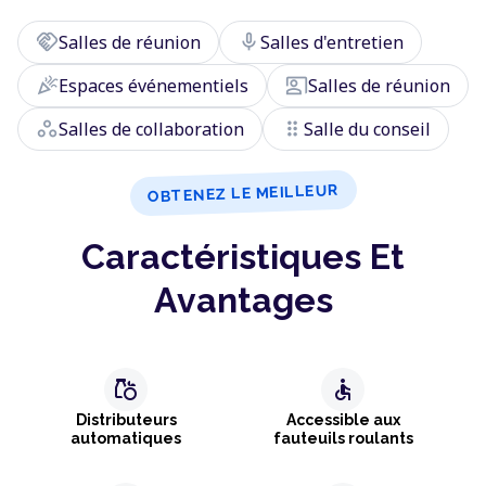
handshake
mic
Salles de réunion
Salles d'entretien
celebration
co_present
Espaces événementiels
Salles de réunion
workspaces
drag_indicator
Salles de collaboration
Salle du conseil
OBTENEZ LE MEILLEUR
Caractéristiques Et
Avantages
grocery
accessible
Distributeurs
Accessible aux
automatiques
fauteuils roulants