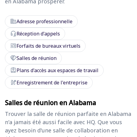
en Alabama prospérer.
corporate_fare
Adresse professionnelle
headset_mic
Réception d'appels
cast_connected
Forfaits de bureaux virtuels
handshake
Salles de réunion
assignment_ind
Plans d'accès aux espaces de travail
draw
Enregistrement de l'entreprise
Salles de réunion en Alabama
Trouver la salle de réunion parfaite en Alabama
n'a jamais été aussi facile avec HQ. Que vous
ayez besoin d'une salle de collaboration en