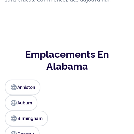
Emplacements En
Alabama
language
Anniston
language
Auburn
language
Birmingham