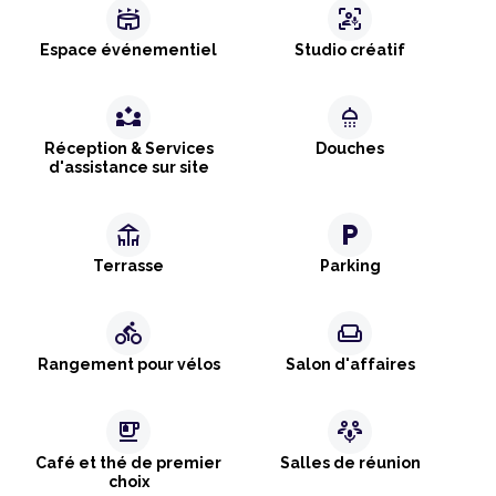
stadium
frame_person_mic
Espace événementiel
Studio créatif
partner_exchange
shower
Réception & Services
Douches
d'assistance sur site
deck
local_parking
Terrasse
Parking
directions_bike
weekend
Rangement pour vélos
Salon d'affaires
emoji_food_beverage
adaptive_audio_mic
Café et thé de premier
Salles de réunion
choix