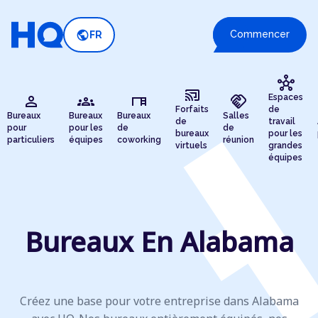
public
Commencer
FR
hub
cast_connected
person
groups
desk
handshake
Espaces
Forfaits
de
Bureaux
Bureaux
Bureaux
Salles
de
travail
pour
pour les
de
de
bureaux
pour les
particuliers
équipes
coworking
réunion
virtuels
grandes
équipes
Bureaux En Alabama
Créez une base pour votre entreprise dans Alabama