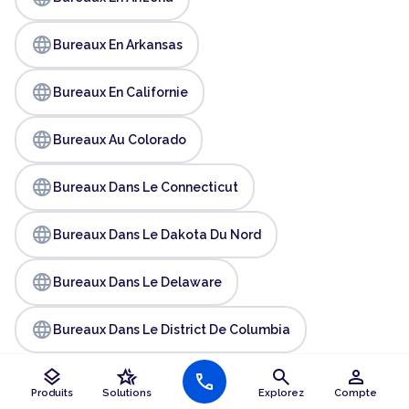
language
Bureaux En Arkansas
language
Bureaux En Californie
language
Bureaux Au Colorado
language
Bureaux Dans Le Connecticut
language
Bureaux Dans Le Dakota Du Nord
language
Bureaux Dans Le Delaware
language
Bureaux Dans Le District De Columbia
layers
hotel_class
search
person
language
call
Bureaux En Floride
Produits
Solutions
Explorez
Compte