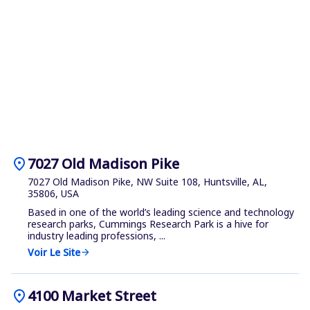
location_on
7027 Old Madison Pike
7027 Old Madison Pike, NW Suite 108, Huntsville, AL,
35806, USA
Based in one of the world’s leading science and technology
research parks, Cummings Research Park is a hive for
industry leading professions, ...
Voir Le Site
arrow_forward
location_on
4100 Market Street