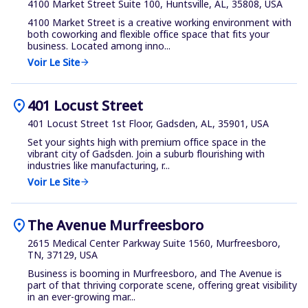
4100 Market Street Suite 100, Huntsville, AL, 35808, USA
4100 Market Street is a creative working environment with
both coworking and flexible office space that fits your
business. Located among inno...
Voir Le Site
arrow_forward
location_on
401 Locust Street
401 Locust Street 1st Floor, Gadsden, AL, 35901, USA
Set your sights high with premium office space in the
vibrant city of Gadsden. Join a suburb flourishing with
industries like manufacturing, r...
Voir Le Site
arrow_forward
location_on
The Avenue Murfreesboro
2615 Medical Center Parkway Suite 1560, Murfreesboro,
TN, 37129, USA
Business is booming in Murfreesboro, and The Avenue is
part of that thriving corporate scene, offering great visibility
in an ever-growing mar...