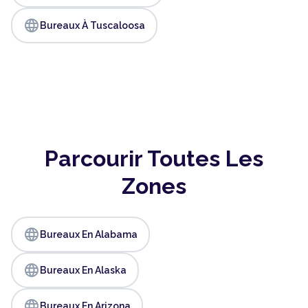
language
Bureaux À Tuscaloosa
Parcourir Toutes Les
Zones
language
Bureaux En Alabama
language
Bureaux En Alaska
language
Bureaux En Arizona