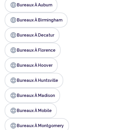
language
Bureaux À Auburn
language
Bureaux À Birmingham
language
Bureaux À Decatur
language
Bureaux À Florence
language
Bureaux À Hoover
language
Bureaux À Huntsville
language
Bureaux À Madison
language
Bureaux À Mobile
language
Bureaux À Montgomery