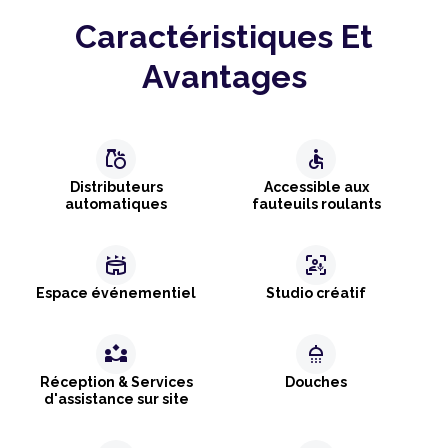
Caractéristiques Et
Avantages
grocery
accessible
Distributeurs
Accessible aux
automatiques
fauteuils roulants
stadium
frame_person_mic
Espace événementiel
Studio créatif
partner_exchange
shower
Réception & Services
Douches
d'assistance sur site