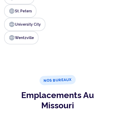
language
St. Peters
language
University City
language
Wentzville
NOS BUREAUX
Emplacements Au
Missouri