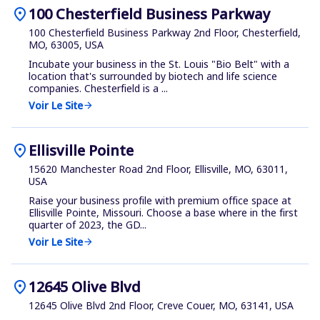
location_on
100 Chesterfield Business Parkway
100 Chesterfield Business Parkway 2nd Floor, Chesterfield,
MO, 63005, USA
Incubate your business in the St. Louis "Bio Belt" with a
location that's surrounded by biotech and life science
companies. Chesterfield is a ...
Voir Le Site
arrow_forward
location_on
Ellisville Pointe
15620 Manchester Road 2nd Floor, Ellisville, MO, 63011,
USA
Raise your business profile with premium office space at
Ellisville Pointe, Missouri. Choose a base where in the first
quarter of 2023, the GD...
Voir Le Site
arrow_forward
location_on
12645 Olive Blvd
12645 Olive Blvd 2nd Floor, Creve Couer, MO, 63141, USA