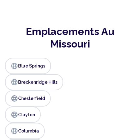
Emplacements Au
Missouri
language
Blue Springs
language
Breckenridge Hills
language
Chesterfield
language
Clayton
language
Columbia