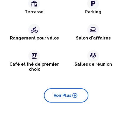
deck
local_parking
Terrasse
Parking
directions_bike
weekend
Rangement pour vélos
Salon d'affaires
emoji_food_beverage
adaptive_audio_mic
Café et thé de premier
Salles de réunion
choix
add_circle
Voir Plus