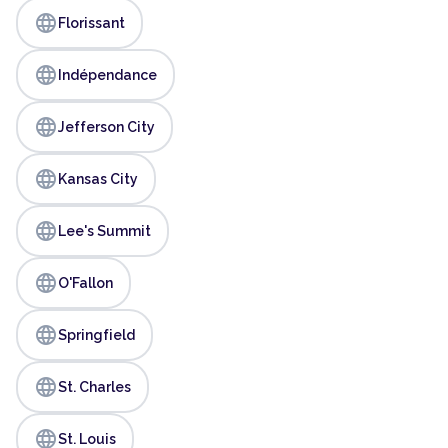
language
Florissant
language
Indépendance
language
Jefferson City
language
Kansas City
language
Lee's Summit
language
O'Fallon
language
Springfield
language
St. Charles
language
St. Louis