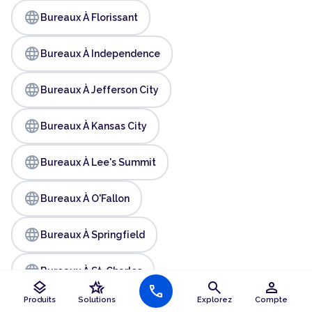
language
Bureaux À Florissant
language
Bureaux À Independence
language
Bureaux À Jefferson City
language
Bureaux À Kansas City
language
Bureaux À Lee's Summit
language
Bureaux À O'Fallon
language
Bureaux À Springfield
language
Bureaux À St. Charles
layers
hotel_class
search
person
call
Produits
Solutions
Explorez
Compte
language
Bureaux À St. Louis