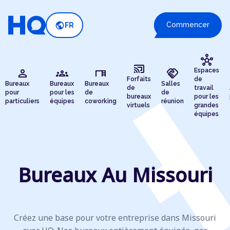
public
Commencer
FR
hub
cast_connected
person
groups
desk
handshake
Espaces
Forfaits
de
Bureaux
Bureaux
Bureaux
Salles
de
travail
pour
pour les
de
de
bureaux
pour les
particuliers
équipes
coworking
réunion
virtuels
grandes
équipes
Bureaux Au Missouri
Créez une base pour votre entreprise dans Missouri