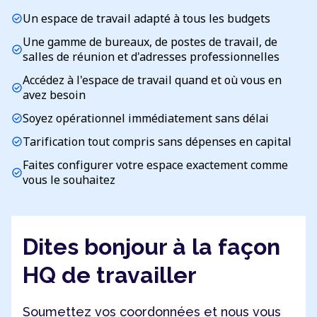
Un espace de travail adapté à tous les budgets
check_circle
Une gamme de bureaux, de postes de travail, de
check_circle
salles de réunion et d'adresses professionnelles
Accédez à l'espace de travail quand et où vous en
check_circle
avez besoin
Soyez opérationnel immédiatement sans délai
check_circle
Tarification tout compris sans dépenses en capital
check_circle
Faites configurer votre espace exactement comme
check_circle
vous le souhaitez
Dites bonjour à la façon
HQ de travailler
Soumettez vos coordonnées et nous vous