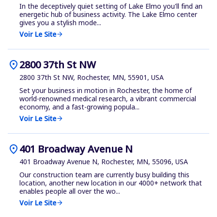
In the deceptively quiet setting of Lake Elmo you'll find an
energetic hub of business activity. The Lake Elmo center
gives you a stylish mode...
Voir Le Site
arrow_forward
location_on
2800 37th St NW
2800 37th St NW, Rochester, MN, 55901, USA
Set your business in motion in Rochester, the home of
world-renowned medical research, a vibrant commercial
economy, and a fast-growing popula...
Voir Le Site
arrow_forward
location_on
401 Broadway Avenue N
401 Broadway Avenue N, Rochester, MN, 55096, USA
Our construction team are currently busy building this
location, another new location in our 4000+ network that
enables people all over the wo...
Voir Le Site
arrow_forward