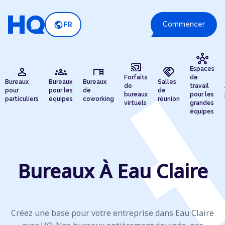
public
Commencer
FR
hub
cast_connected
person
groups
desk
handshake
Espaces
Forfaits
de
Bureaux
Bureaux
Bureaux
Salles
de
travail
pour
pour les
de
de
bureaux
pour les
particuliers
équipes
coworking
réunion
virtuels
grandes
équipes
Bureaux À Eau Claire
Créez une base pour votre entreprise dans Eau Claire