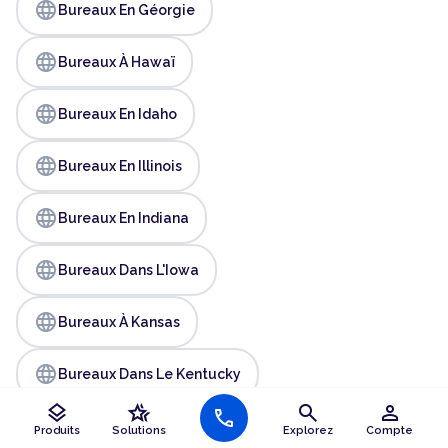
language
Bureaux En Géorgie
language
Bureaux À Hawaï
language
Bureaux En Idaho
language
Bureaux En Illinois
language
Bureaux En Indiana
language
Bureaux Dans L'Iowa
language
Bureaux À Kansas
language
Bureaux Dans Le Kentucky
layers
hotel_class
search
person
call
language
Bureaux En Louisiane
Produits
Solutions
Explorez
Compte