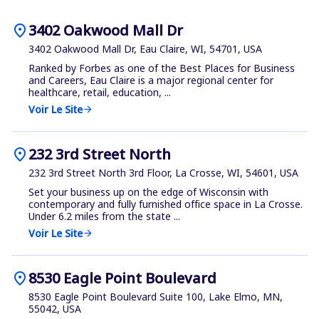
location_on
3402 Oakwood Mall Dr
3402 Oakwood Mall Dr, Eau Claire, WI, 54701, USA
Ranked by Forbes as one of the Best Places for Business
and Careers, Eau Claire is a major regional center for
healthcare, retail, education, ...
Voir Le Site
arrow_forward
location_on
232 3rd Street North
232 3rd Street North 3rd Floor, La Crosse, WI, 54601, USA
Set your business up on the edge of Wisconsin with
contemporary and fully furnished office space in La Crosse.
Under 6.2 miles from the state ...
Voir Le Site
arrow_forward
location_on
8530 Eagle Point Boulevard
8530 Eagle Point Boulevard Suite 100, Lake Elmo, MN,
55042, USA