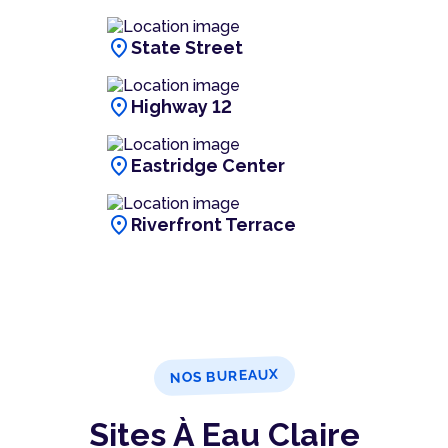
location_on
State Street
location_on
Highway 12
location_on
Eastridge Center
location_on
Riverfront Terrace
NOS BUREAUX
Sites À Eau Claire