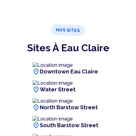
NOS SITES
Sites À Eau Claire
location_on
Downtown Eau Claire
location_on
Water Street
location_on
North Barstow Street
location_on
South Barstow Street