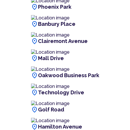
location_on
Phoenix Park
location_on
Banbury Place
location_on
Clairemont Avenue
location_on
Mall Drive
location_on
Oakwood Business Park
location_on
Technology Drive
location_on
Golf Road
location_on
Hamilton Avenue