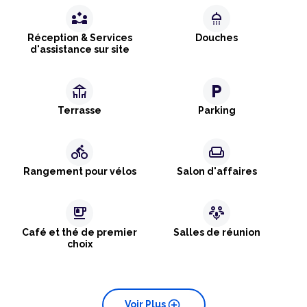
partner_exchange
shower
Réception & Services
Douches
d'assistance sur site
deck
local_parking
Terrasse
Parking
directions_bike
weekend
Rangement pour vélos
Salon d'affaires
emoji_food_beverage
adaptive_audio_mic
Café et thé de premier
Salles de réunion
choix
add_circle
Voir Plus