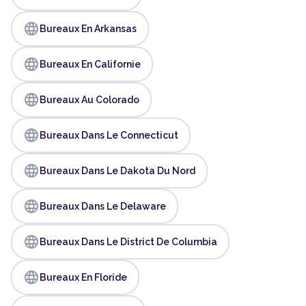
language
Bureaux En Arkansas
language
Bureaux En Californie
language
Bureaux Au Colorado
language
Bureaux Dans Le Connecticut
language
Bureaux Dans Le Dakota Du Nord
language
Bureaux Dans Le Delaware
language
Bureaux Dans Le District De Columbia
language
Bureaux En Floride