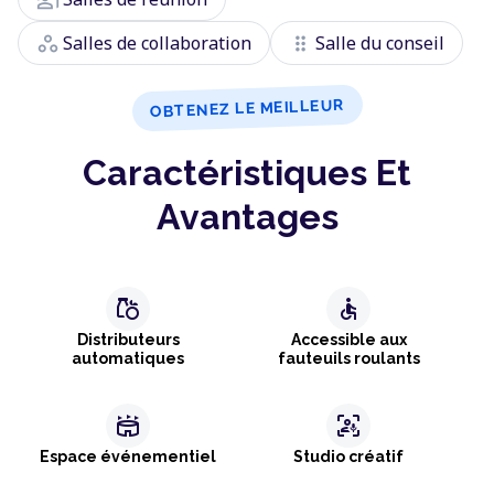
workspaces
drag_indicator
Salles de collaboration
Salle du conseil
OBTENEZ LE MEILLEUR
Caractéristiques Et
Avantages
grocery
accessible
Distributeurs
Accessible aux
automatiques
fauteuils roulants
stadium
frame_person_mic
Espace événementiel
Studio créatif