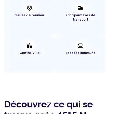
adaptive_audio_mic
commute
Salles de réunion
Principaux axes de
transport
location_city
chair
Centre-ville
Espaces communs
Découvrez ce qui se