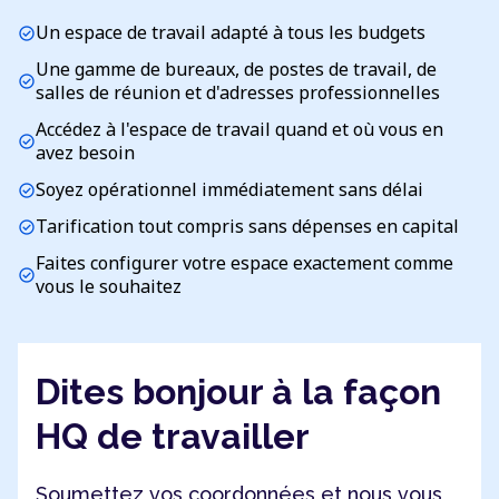
Un espace de travail adapté à tous les budgets
check_circle
Une gamme de bureaux, de postes de travail, de
check_circle
salles de réunion et d'adresses professionnelles
Accédez à l'espace de travail quand et où vous en
check_circle
avez besoin
Soyez opérationnel immédiatement sans délai
check_circle
Tarification tout compris sans dépenses en capital
check_circle
Faites configurer votre espace exactement comme
check_circle
vous le souhaitez
Dites bonjour à la façon
HQ de travailler
Soumettez vos coordonnées et nous vous