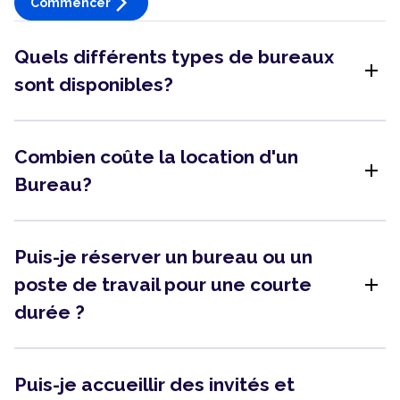
arrow_forward_ios
Commencer
Quels différents types de bureaux
add
sont disponibles?
Combien coûte la location d'un
add
Bureau?
Puis-je réserver un bureau ou un
add
poste de travail pour une courte
durée ?
Puis-je accueillir des invités et