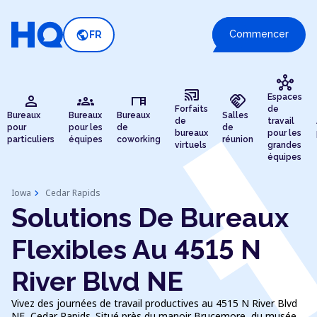
public
Commencer
FR
hub
cast_connected
person
groups
desk
handshake
Espaces
Forfaits
de
Bureaux
Bureaux
Bureaux
Salles
de
travail
pour
pour les
de
de
bureaux
pour les
particuliers
équipes
coworking
réunion
virtuels
grandes
équipes
chevron_right
Iowa
Cedar Rapids
Solutions De Bureaux
Flexibles Au 4515 N
River Blvd NE
Vivez des journées de travail productives au 4515 N River Blvd
NE, Cedar Rapids. Situé près du manoir Brucemore, du musée