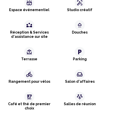
stadium
frame_person_mic
Espace événementiel
Studio créatif
partner_exchange
shower
Réception & Services
Douches
d'assistance sur site
deck
local_parking
Terrasse
Parking
directions_bike
weekend
Rangement pour vélos
Salon d'affaires
emoji_food_beverage
adaptive_audio_mic
Café et thé de premier
Salles de réunion
choix