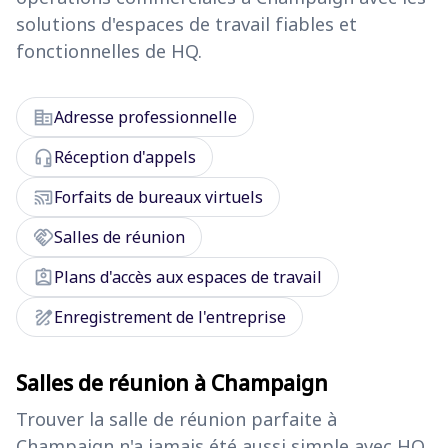
solutions d'espaces de travail fiables et
fonctionnelles de HQ.
corporate_fare
Adresse professionnelle
headset_mic
Réception d'appels
cast_connected
Forfaits de bureaux virtuels
handshake
Salles de réunion
assignment_ind
Plans d'accès aux espaces de travail
draw
Enregistrement de l'entreprise
Salles de réunion à Champaign
Trouver la salle de réunion parfaite à
Champaign n'a jamais été aussi simple avec HQ.