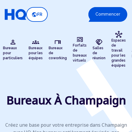
public
Commencer
FR
hub
cast_connected
person
groups
desk
handshake
Espaces
Forfaits
de
Bureaux
Bureaux
Bureaux
Salles
de
travail
pour
pour les
de
de
bureaux
pour les
particuliers
équipes
coworking
réunion
virtuels
grandes
équipes
Bureaux À Champaign
Créez une base pour votre entreprise dans Champaign