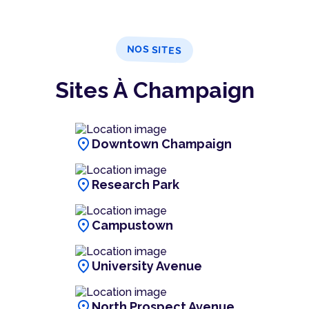
NOS SITES
Sites À Champaign
location_on
Downtown Champaign
location_on
Research Park
location_on
Campustown
location_on
University Avenue
location_on
North Prospect Avenue