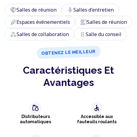
handshake
mic
Salles de réunion
Salles d'entretien
celebration
co_present
Espaces événementiels
Salles de réunion
workspaces
drag_indicator
Salles de collaboration
Salle du conseil
OBTENEZ LE MEILLEUR
Caractéristiques Et
Avantages
grocery
accessible
Distributeurs
Accessible aux
automatiques
fauteuils roulants