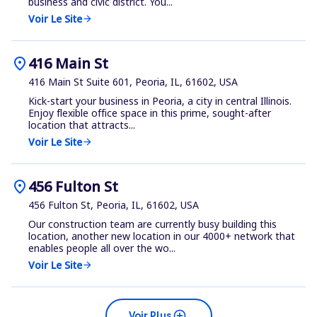
business and civic district. You...
Voir Le Site
arrow_forward
location_on
416 Main St
416 Main St Suite 601, Peoria, IL, 61602, USA
Kick-start your business in Peoria, a city in central Illinois.
Enjoy flexible office space in this prime, sought-after
location that attracts...
Voir Le Site
arrow_forward
location_on
456 Fulton St
456 Fulton St, Peoria, IL, 61602, USA
Our construction team are currently busy building this
location, another new location in our 4000+ network that
enables people all over the wo...
Voir Le Site
arrow_forward
add_circle
Voir Plus