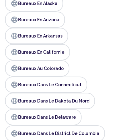
language
Bureaux En Alaska
language
Bureaux En Arizona
language
Bureaux En Arkansas
language
Bureaux En Californie
language
Bureaux Au Colorado
language
Bureaux Dans Le Connecticut
language
Bureaux Dans Le Dakota Du Nord
language
Bureaux Dans Le Delaware
language
Bureaux Dans Le District De Columbia