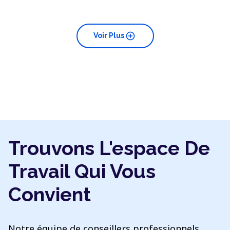
add_circle
Voir Plus
Trouvons L'espace De
Travail Qui Vous
Convient
Notre équipe de conseillers professionnels