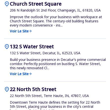
location_on
Church Street Square
206 N Randolph St 2nd Floor, Champaign, IL, 61820, USA
Improve the outlook for your business with workspace at
Church Street Square. The century-old building features
every modern convenience - ins...
Voir Le Site
arrow_forward
location_on
132 S Water Street
132 S Water Street, Decatur, IL, 62523, USA
Build your business presence in Decatur’s prime commercial
corridor. Perfectly positioned on bustling S. Water Street,
this newly renovated Cl...
Voir Le Site
arrow_forward
location_on
22 North 5th Street
22 North 5th Street, Terre Haute, IN, 47807, USA
Downtown Terre Haute defines the setting for 22 North
5th Street, placing your business in the city’s central