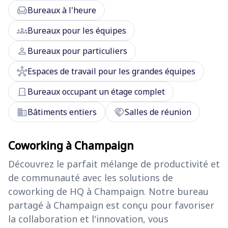
chair
Bureaux à l'heure
groups
Bureaux pour les équipes
person
Bureaux pour particuliers
hub
Espaces de travail pour les grandes équipes
door_front
Bureaux occupant un étage complet
domain
handshake
Bâtiments entiers
Salles de réunion
Coworking à Champaign
Découvrez le parfait mélange de productivité et
de communauté avec les solutions de
coworking de HQ à Champaign. Notre bureau
partagé à Champaign est conçu pour favoriser
la collaboration et l'innovation, vous