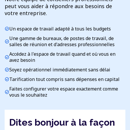
peut vous aider à répondre aux besoins de
votre entreprise.
Un espace de travail adapté à tous les budgets
check_circle
Une gamme de bureaux, de postes de travail, de
check_circle
salles de réunion et d'adresses professionnelles
Accédez à l'espace de travail quand et où vous en
check_circle
avez besoin
Soyez opérationnel immédiatement sans délai
check_circle
Tarification tout compris sans dépenses en capital
check_circle
Faites configurer votre espace exactement comme
check_circle
vous le souhaitez
Dites bonjour à la façon