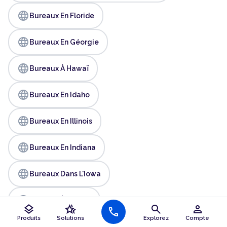
language
Bureaux En Floride
language
Bureaux En Géorgie
language
Bureaux À Hawaï
language
Bureaux En Idaho
language
Bureaux En Illinois
language
Bureaux En Indiana
language
Bureaux Dans L'Iowa
language
Bureaux À Kansas
layers
hotel_class
search
person
call
Produits
Solutions
Explorez
Compte
language
Bureaux Dans Le Kentucky