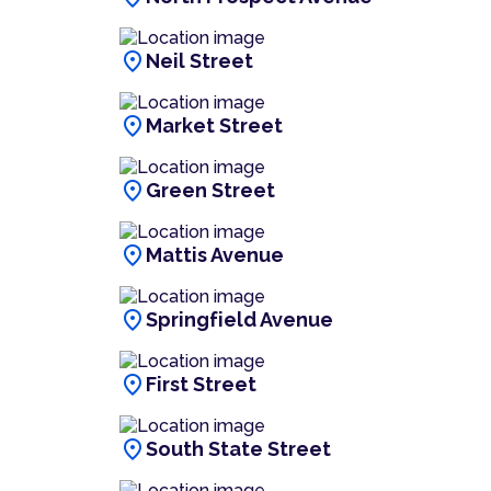
location_on
Neil Street
location_on
Market Street
location_on
Green Street
location_on
Mattis Avenue
location_on
Springfield Avenue
location_on
First Street
location_on
South State Street