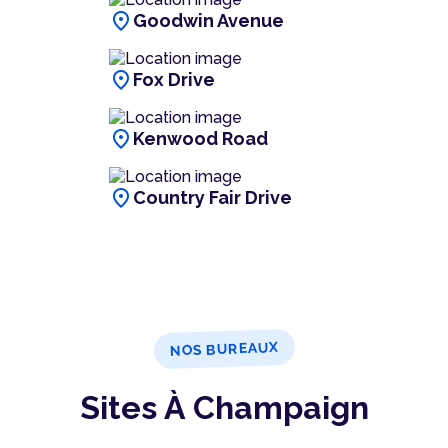
location_on
Goodwin Avenue
location_on
Fox Drive
location_on
Kenwood Road
location_on
Country Fair Drive
NOS BUREAUX
Sites À Champaign