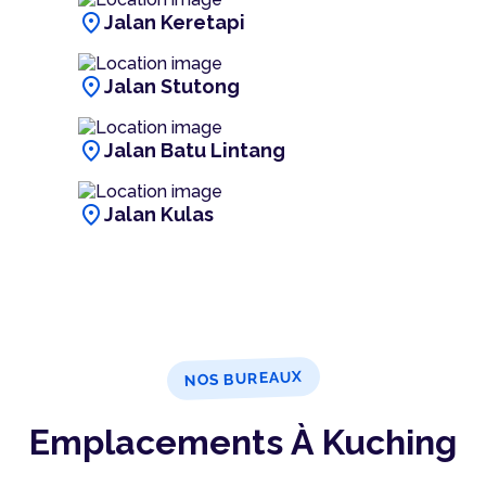
location_on
Jalan Keretapi
location_on
Jalan Stutong
location_on
Jalan Batu Lintang
location_on
Jalan Kulas
NOS BUREAUX
Emplacements À Kuching