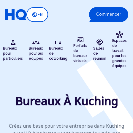
public
Commencer
FR
hub
cast_connected
person
groups
desk
handshake
Espaces
Forfaits
de
Bureaux
Bureaux
Bureaux
Salles
de
travail
pour
pour les
de
de
bureaux
pour les
particuliers
équipes
coworking
réunion
virtuels
grandes
équipes
Bureaux À Kuching
Créez une base pour votre entreprise dans Kuching