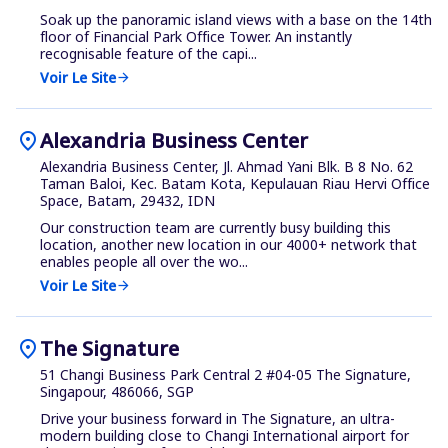
Soak up the panoramic island views with a base on the 14th
floor of Financial Park Office Tower. An instantly
recognisable feature of the capi...
Voir Le Site
arrow_forward
location_on
Alexandria Business Center
Alexandria Business Center, Jl. Ahmad Yani Blk. B 8 No. 62
Taman Baloi, Kec. Batam Kota, Kepulauan Riau Hervi Office
Space, Batam, 29432, IDN
Our construction team are currently busy building this
location, another new location in our 4000+ network that
enables people all over the wo...
Voir Le Site
arrow_forward
location_on
The Signature
51 Changi Business Park Central 2 #04-05 The Signature,
Singapour, 486066, SGP
Drive your business forward in The Signature, an ultra-
modern building close to Changi International airport for