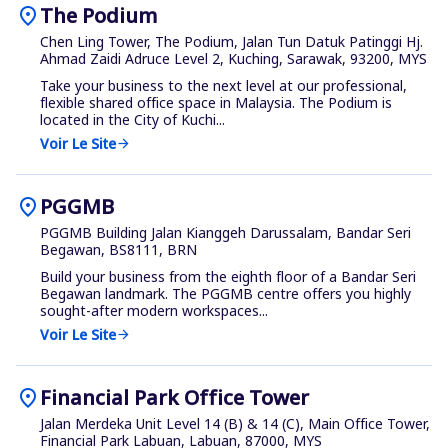
location_on
The Podium
Chen Ling Tower, The Podium, Jalan Tun Datuk Patinggi Hj.
Ahmad Zaidi Adruce Level 2, Kuching, Sarawak, 93200, MYS
Take your business to the next level at our professional,
flexible shared office space in Malaysia. The Podium is
located in the City of Kuchi...
Voir Le Site
arrow_forward
location_on
PGGMB
PGGMB Building Jalan Kianggeh Darussalam, Bandar Seri
Begawan, BS8111, BRN
Build your business from the eighth floor of a Bandar Seri
Begawan landmark. The PGGMB centre offers you highly
sought-after modern workspaces...
Voir Le Site
arrow_forward
location_on
Financial Park Office Tower
Jalan Merdeka Unit Level 14 (B) & 14 (C), Main Office Tower,
Financial Park Labuan, Labuan, 87000, MYS