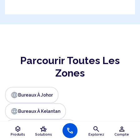
Parcourir Toutes Les
Zones
language
Bureaux À Johor
language
Bureaux À Kelantan
language
layers
hotel_class
search
person
Bureaux À Kuala Lumpur
call
Produits
Solutions
Explorez
Compte