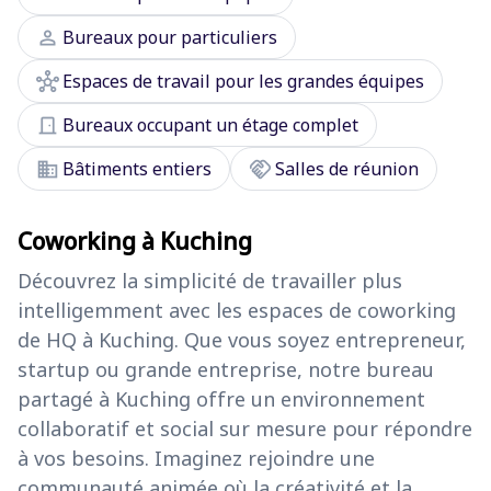
person
Bureaux pour particuliers
hub
Espaces de travail pour les grandes équipes
door_front
Bureaux occupant un étage complet
domain
handshake
Bâtiments entiers
Salles de réunion
Coworking à Kuching
Découvrez la simplicité de travailler plus
intelligemment avec les espaces de coworking
de HQ à Kuching. Que vous soyez entrepreneur,
startup ou grande entreprise, notre bureau
partagé à Kuching offre un environnement
collaboratif et social sur mesure pour répondre
à vos besoins. Imaginez rejoindre une
communauté animée où la créativité et la