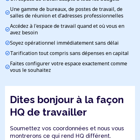
Une gamme de bureaux, de postes de travail, de
check_circle
salles de réunion et d'adresses professionnelles
Accédez à l'espace de travail quand et où vous en
check_circle
avez besoin
Soyez opérationnel immédiatement sans délai
check_circle
Tarification tout compris sans dépenses en capital
check_circle
Faites configurer votre espace exactement comme
check_circle
vous le souhaitez
Dites bonjour à la façon
HQ de travailler
Soumettez vos coordonnées et nous vous
montrerons ce qui rend HQ différent.