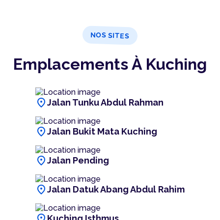
NOS SITES
Emplacements À Kuching
location_on
Jalan Tunku Abdul Rahman
location_on
Jalan Bukit Mata Kuching
location_on
Jalan Pending
location_on
Jalan Datuk Abang Abdul Rahim
location_on
Kuching Isthmus