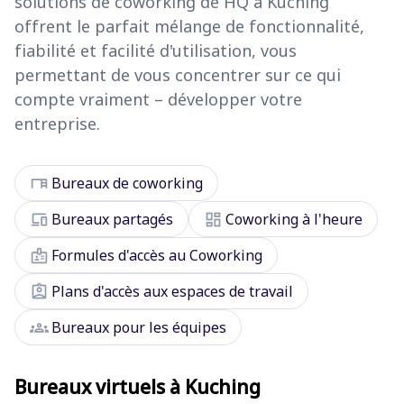
solutions de coworking de HQ à Kuching
offrent le parfait mélange de fonctionnalité,
fiabilité et facilité d'utilisation, vous
permettant de vous concentrer sur ce qui
compte vraiment – développer votre
entreprise.
desk
Bureaux de coworking
devices
dashboard
Bureaux partagés
Coworking à l'heure
badge
Formules d'accès au Coworking
assignment_ind
Plans d'accès aux espaces de travail
groups
Bureaux pour les équipes
Bureaux virtuels à Kuching