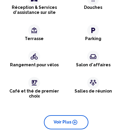
Réception & Services
Douches
d'assistance sur site
deck
local_parking
Terrasse
Parking
directions_bike
weekend
Rangement pour vélos
Salon d'affaires
emoji_food_beverage
adaptive_audio_mic
Café et thé de premier
Salles de réunion
choix
add_circle
Voir Plus