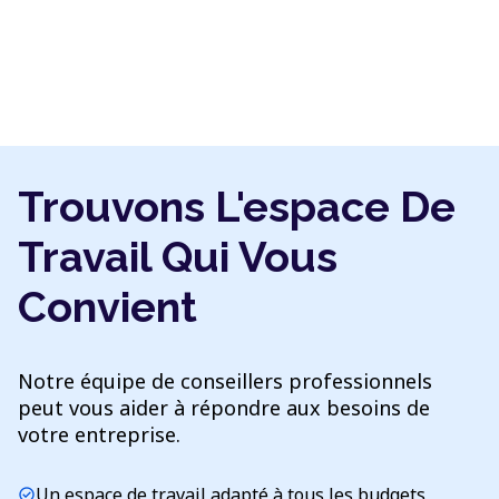
Trouvons L'espace De
Travail Qui Vous
Convient
Notre équipe de conseillers professionnels
peut vous aider à répondre aux besoins de
votre entreprise.
Un espace de travail adapté à tous les budgets
check_circle