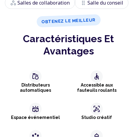
workspaces
drag_indicator
Salles de collaboration
Salle du conseil
OBTENEZ LE MEILLEUR
Caractéristiques Et
Avantages
grocery
accessible
Distributeurs
Accessible aux
automatiques
fauteuils roulants
stadium
frame_person_mic
Espace événementiel
Studio créatif
partner_exchange
shower