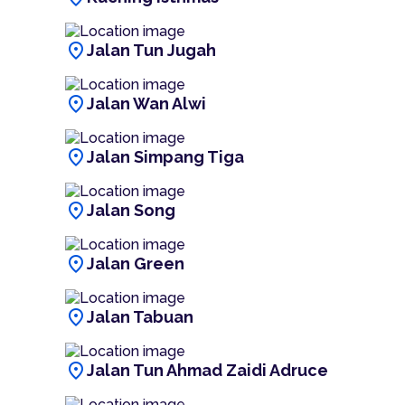
location_on
Jalan Tun Jugah
location_on
Jalan Wan Alwi
location_on
Jalan Simpang Tiga
location_on
Jalan Song
location_on
Jalan Green
location_on
Jalan Tabuan
location_on
Jalan Tun Ahmad Zaidi Adruce