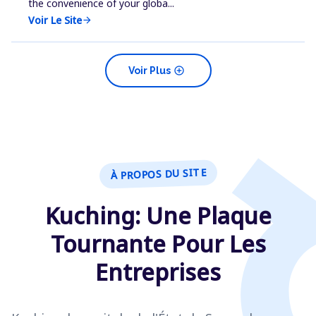
the convenience of your globa...
Voir Le Site
arrow_forward
add_circle
Voir Plus
À PROPOS DU SITE
Kuching: Une Plaque
Tournante Pour Les
Entreprises