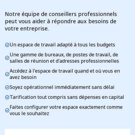
Notre équipe de conseillers professionnels
peut vous aider à répondre aux besoins de
votre entreprise.
Un espace de travail adapté à tous les budgets
check_circle
Une gamme de bureaux, de postes de travail, de
check_circle
salles de réunion et d'adresses professionnelles
Accédez à l'espace de travail quand et où vous en
check_circle
avez besoin
Soyez opérationnel immédiatement sans délai
check_circle
Tarification tout compris sans dépenses en capital
check_circle
Faites configurer votre espace exactement comme
check_circle
vous le souhaitez