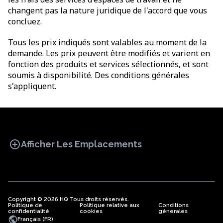
changent pas la nature juridique de l'accord que vous
concluez.
Tous les prix indiqués sont valables au moment de la
demande. Les prix peuvent être modifiés et varient en
fonction des produits et services sélectionnés, et sont
soumis à disponibilité. Des conditions générales
s'appliquent.
add_circle
Afficher Les Emplacements
Copyright © 2026 HQ Tous droits réservés.
Politique de
BUREAU
Politique relative aux
COWORKING
Conditions
BUREAUX
confidentialité
cookies
générales
VIRTUELS
public
Français (FR)