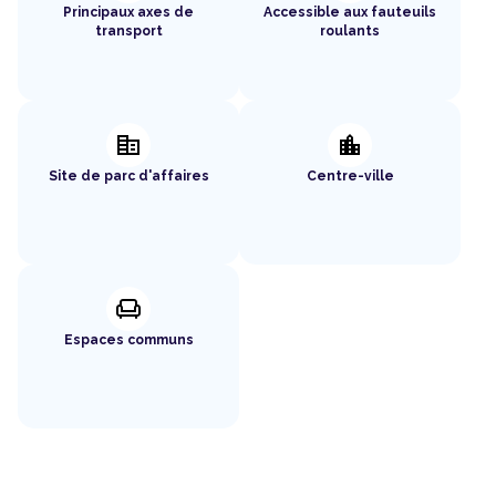
Principaux axes de
Accessible aux fauteuils
transport
roulants
corporate_fare
location_city
Site de parc d'affaires
Centre-ville
chair
Espaces communs