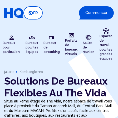
public
Commencer
FR
hub
cast_connected
person
groups
desk
handshake
Espaces
Forfaits
de
Bureaux
Bureaux
Bureaux
Salles
de
travail
pour
pour les
de
de
bureaux
pour les
particuliers
équipes
coworking
réunion
virtuels
grandes
équipes
chevron_right
Jakarta
Kembangkerep
Solutions De Bureaux
Flexibles Au The Vida
Situé au 7ème étage de The Vida, notre espace de travail vous
place à proximité du Taman Anggrek Mall, du Central Park Mall
et du Museum MACAN. Profitez d'un accès facile aux centres
d'affaires, aux boutiques, aux restaurants et aux