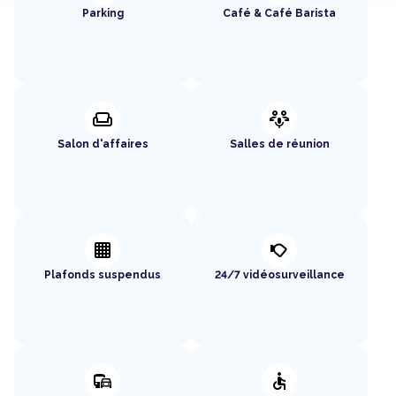
Parking
Café & Café Barista
weekend
adaptive_audio_mic
Salon d'affaires
Salles de réunion
background_grid_small
nest_cam_outdoor
Plafonds suspendus
24/7 vidéosurveillance
commute
accessible