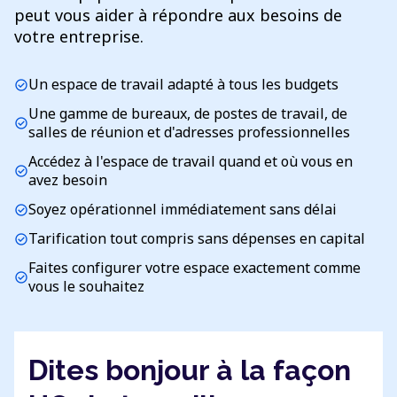
peut vous aider à répondre aux besoins de
votre entreprise.
Un espace de travail adapté à tous les budgets
check_circle
Une gamme de bureaux, de postes de travail, de
check_circle
salles de réunion et d'adresses professionnelles
Accédez à l'espace de travail quand et où vous en
check_circle
avez besoin
Soyez opérationnel immédiatement sans délai
check_circle
Tarification tout compris sans dépenses en capital
check_circle
Faites configurer votre espace exactement comme
check_circle
vous le souhaitez
Dites bonjour à la façon