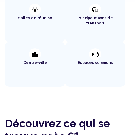
adaptive_audio_mic
commute
Salles de réunion
Principaux axes de
transport
location_city
chair
Centre-ville
Espaces communs
Découvrez ce qui se