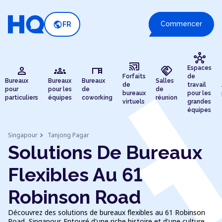
public
Commencer
FR
hub
cast_connected
person
groups
desk
handshake
Espaces
Forfaits
de
Bureaux
Bureaux
Bureaux
Salles
de
travail
pour
pour les
de
de
bureaux
pour les
particuliers
équipes
coworking
réunion
virtuels
grandes
équipes
chevron_right
Singapour
Tanjong Pagar
Solutions De Bureaux
Flexibles Au 61
Robinson Road
Découvrez des solutions de bureaux flexibles au 61 Robinson
Road, Singapour. Entouré d'une riche histoire et d'une culture