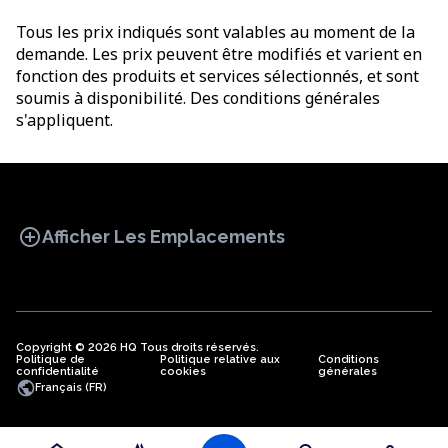
Tous les prix indiqués sont valables au moment de la
demande. Les prix peuvent être modifiés et varient en
fonction des produits et services sélectionnés, et sont
soumis à disponibilité. Des conditions générales
s'appliquent.
add_circle
Afficher Les Emplacements
Copyright © 2026 HQ Tous droits réservés.
Politique de
BUREAU
Politique relative aux
COWORKING
Conditions
BUREAUX
confidentialité
cookies
générales
VIRTUELS
public
Français (FR)