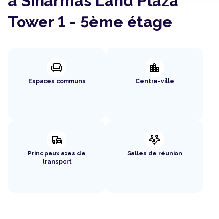
à Sinarmas Land Plaza
Tower 1 - 5ème étage
chair
location_city
Espaces communs
Centre-ville
commute
adaptive_audio_mic
Principaux axes de
Salles de réunion
transport