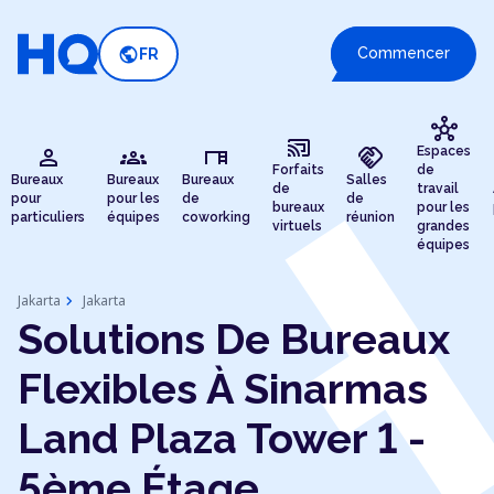
public
Commencer
FR
hub
cast_connected
person
groups
desk
handshake
Espaces
Forfaits
de
Bureaux
Bureaux
Bureaux
Salles
de
travail
pour
pour les
de
de
bureaux
pour les
particuliers
équipes
coworking
réunion
virtuels
grandes
équipes
chevron_right
Jakarta
Jakarta
Solutions De Bureaux
Flexibles À Sinarmas
Land Plaza Tower 1 -
5ème Étage