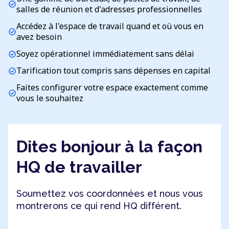
check_circle
salles de réunion et d'adresses professionnelles
Accédez à l'espace de travail quand et où vous en
check_circle
avez besoin
Soyez opérationnel immédiatement sans délai
check_circle
Tarification tout compris sans dépenses en capital
check_circle
Faites configurer votre espace exactement comme
check_circle
vous le souhaitez
Dites bonjour à la façon
HQ de travailler
Soumettez vos coordonnées et nous vous
montrerons ce qui rend HQ différent.