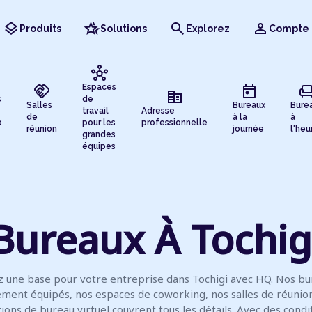
layers
hotel_class
search
person
Produits
Solutions
Explorez
Compte
hub
handshake
today
chai
Espaces
corporate_fare
s
de
Salles
Bureaux
Bure
travail
Adresse
de
à la
à
x
pour les
professionnelle
réunion
journée
l'heu
grandes
équipes
Bureaux À Tochig
 une base pour votre entreprise dans Tochigi avec HQ. Nos b
ment équipés, nos espaces de coworking, nos salles de réunio
tions de bureau virtuel couvrent tous les détails. Avec des condi