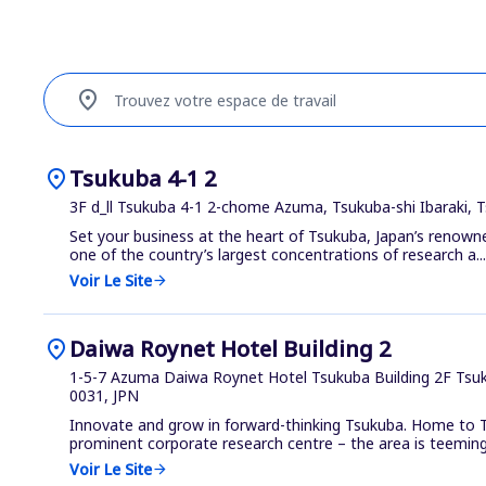
location_on
Trouvez votre espace de travail
location_on
Tsukuba 4-1 2
3F d_ll Tsukuba 4-1 2-chome Azuma, Tsukuba-shi Ibaraki, 
Set your business at the heart of Tsukuba, Japan’s renow
one of the country’s largest concentrations of research a...
Voir Le Site
arrow_forward
location_on
Daiwa Roynet Hotel Building 2
1-5-7 Azuma Daiwa Roynet Hotel Tsukuba Building 2F Tsuku
0031, JPN
Innovate and grow in forward-thinking Tsukuba. Home to T
prominent corporate research centre – the area is teeming 
Voir Le Site
arrow_forward