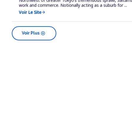
Northwest of Greater Tokyo’s tremendous sprawl, Saitama s
work and commerce. Notionally acting as a suburb for ...
Voir Le Site
arrow_forward
add_circle
Voir Plus