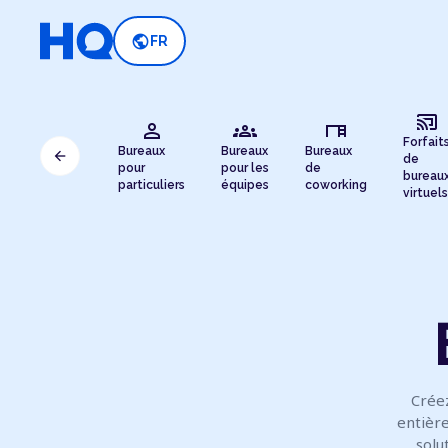
public
FR
cast_connected
person
groups
desk
Forfait
Bureaux
Bureaux
Bureaux
arrow_back
de
pour
pour les
de
bureau
particuliers
équipes
coworking
virtuels
Créez
entière
solu