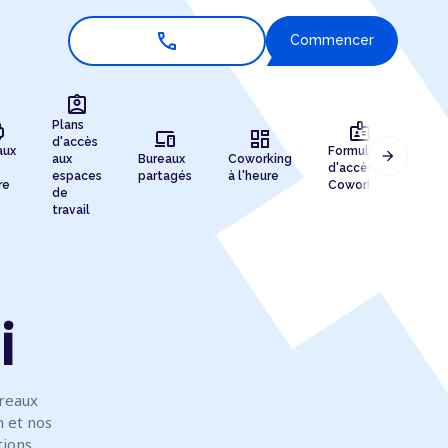
call
Commencer
assignment_ind
r
badge
Plans
devices
dashboard
d'accès
aux
Formules
Ad
arrow_forward
aux
Bureaux
Coworking
d'accès au
pro
espaces
partagés
à l'heure
re
Coworking
enr
de
travail
i
ureaux
n et nos
tions