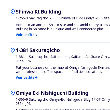
location_on
Shinwa KI Building
1-266-3 Sakuragicho 2F-5F Shinwa KI Bldg Omiya-ku, Sait
Home to an ancient Shinto site and set amid cherry trees 
Building in Saitama is a unique and well-connected plac...
Voir Le Site
arrow_forward
location_on
1-381 Sakuragicho
1-381-1 Sakuragicho, Saitama-shi, Saitama Ad Grace Omiy
0854, JPN
Put your business on the map at Omiya Nishiguchi Ekimae,
with professional office space and facilities. Located i...
Voir Le Site
arrow_forward
location_on
Omiya Eki Nishiguchi Building
1-366-9 Sakuragicho Omiya-Eki Nishiguchi Bldg 1F-5F Omiy
0854, JPN