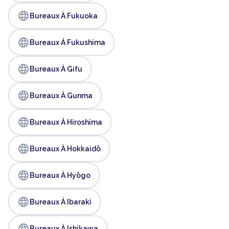
language
Bureaux À Fukuoka
language
Bureaux À Fukushima
language
Bureaux À Gifu
language
Bureaux À Gunma
language
Bureaux À Hiroshima
language
Bureaux À Hokkaidō
language
Bureaux À Hyōgo
language
Bureaux À Ibaraki
language
Bureaux À Ishikawa