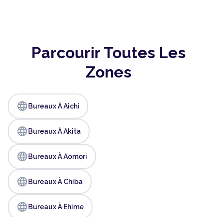
Parcourir Toutes Les
Zones
language
Bureaux À Aichi
language
Bureaux À Akita
language
Bureaux À Aomori
language
Bureaux À Chiba
language
Bureaux À Ehime