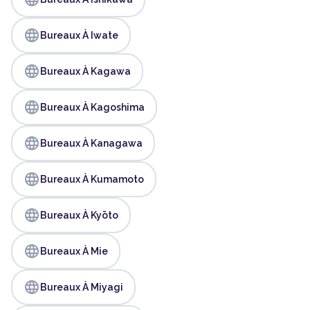
language
Bureaux À Iwate
language
Bureaux À Kagawa
language
Bureaux À Kagoshima
language
Bureaux À Kanagawa
language
Bureaux À Kumamoto
language
Bureaux À Kyōto
language
Bureaux À Mie
language
Bureaux À Miyagi