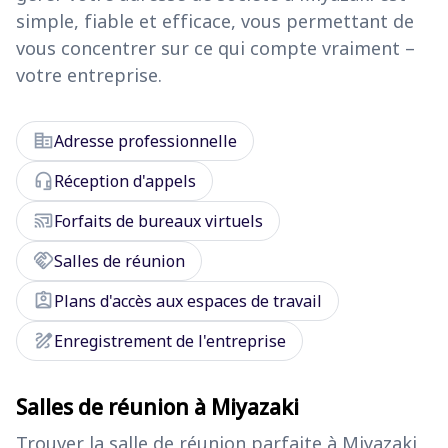
simple, fiable et efficace, vous permettant de
vous concentrer sur ce qui compte vraiment –
votre entreprise.
corporate_fare
Adresse professionnelle
headset_mic
Réception d'appels
cast_connected
Forfaits de bureaux virtuels
handshake
Salles de réunion
assignment_ind
Plans d'accès aux espaces de travail
draw
Enregistrement de l'entreprise
Salles de réunion à Miyazaki
Trouver la salle de réunion parfaite à Miyazaki