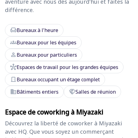
aventure avec nous dès aujourd'hui et faites la
différence.
chair
Bureaux à l'heure
groups
Bureaux pour les équipes
person
Bureaux pour particuliers
hub
Espaces de travail pour les grandes équipes
door_front
Bureaux occupant un étage complet
domain
handshake
Bâtiments entiers
Salles de réunion
Espace de coworking à Miyazaki
Découvrez la liberté de coworker à Miyazaki
avec HQ. Que vous soyez un commerçant