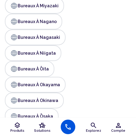
language
Bureaux À Miyazaki
language
Bureaux À Nagano
language
Bureaux À Nagasaki
language
Bureaux À Niigata
language
Bureaux À Ōita
language
Bureaux À Okayama
language
Bureaux À Okinawa
language
Bureaux À Ōsaka
layers
hotel_class
search
person
call
language
Produits
Solutions
Explorez
Compte
Bureaux À Nara