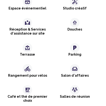
stadium
frame_person_mic
Espace événementiel
Studio créatif
partner_exchange
shower
Réception & Services
Douches
d'assistance sur site
deck
local_parking
Terrasse
Parking
directions_bike
weekend
Rangement pour vélos
Salon d'affaires
emoji_food_beverage
adaptive_audio_mic
Café et thé de premier
Salles de réunion
choix