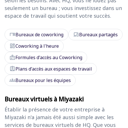
selon les besoins. Avec HQ, vous ne louez pas
seulement un bureau ; vous investissez dans un
espace de travail qui soutient votre succès.
desk
devices
Bureaux de coworking
Bureaux partagés
dashboard
Coworking à l'heure
badge
Formules d'accès au Coworking
assignment_ind
Plans d'accès aux espaces de travail
groups
Bureaux pour les équipes
Bureaux virtuels à Miyazaki
Établir la présence de votre entreprise à
Miyazaki n'a jamais été aussi simple avec les
services de bureaux virtuels de HQ. Que vous