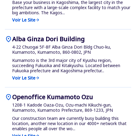
Base your business in Kagoshima, the largest city in the
prefecture with a large-scale complex facility to match your
big ambitions. The Kagos...
Voir Le Site
arrow_forward
location_on
Alba Ginza Dori Building
4-22 Chuogai 5F-8F Alba Ginza Dori Bldg Chuo-ku,
Kumamoto, Kumamoto, 860-0802, JPN
Kumamoto is the 3rd major city of Kyushu region,
succeeding Fukuoka and Kitakyushu. Located between
Fukuoka prefecture and Kagoshima prefectur...
Voir Le Site
arrow_forward
location_on
Openoffice Kumamoto Ozu
1208-1 Kadode Oaza-Ozu, Ozu-machi Kikuchi-gun,
Kumamoto, Kumamoto Prefecture, 869-1233, JPN
Our construction team are currently busy building this
location, another new location in our 4000+ network that
enables people all over the wo...
Voir Le Site
arrow_forward