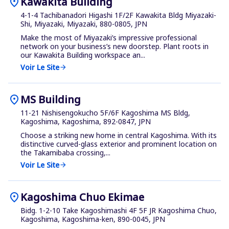
location_on
Kawakita Building
4-1-4 Tachibanadori Higashi 1F/2F Kawakita Bldg Miyazaki-
Shi, Miyazaki, Miyazaki, 880-0805, JPN
Make the most of Miyazaki’s impressive professional
network on your business’s new doorstep. Plant roots in
our Kawakita Building workspace an...
Voir Le Site
arrow_forward
location_on
MS Building
11-21 Nishisengokucho 5F/6F Kagoshima MS Bldg,
Kagoshima, Kagoshima, 892-0847, JPN
Choose a striking new home in central Kagoshima. With its
distinctive curved-glass exterior and prominent location on
the Takamibaba crossing,...
Voir Le Site
arrow_forward
location_on
Kagoshima Chuo Ekimae
Bidg. 1-2-10 Take Kagoshimashi 4F 5F JR Kagoshima Chuo,
Kagoshima, Kagoshima-ken, 890-0045, JPN