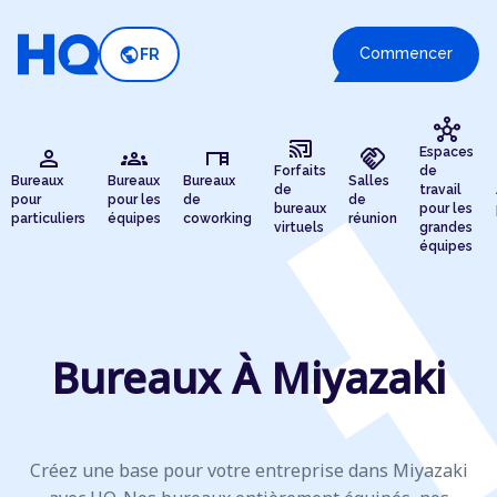
public
Commencer
FR
hub
cast_connected
person
groups
desk
handshake
Espaces
Forfaits
de
Bureaux
Bureaux
Bureaux
Salles
de
travail
pour
pour les
de
de
bureaux
pour les
particuliers
équipes
coworking
réunion
virtuels
grandes
équipes
Bureaux À Miyazaki
Créez une base pour votre entreprise dans Miyazaki