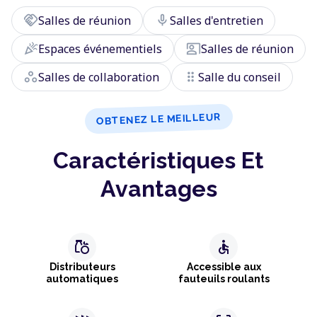
handshake
mic
Salles de réunion
Salles d'entretien
celebration
co_present
Espaces événementiels
Salles de réunion
workspaces
drag_indicator
Salles de collaboration
Salle du conseil
OBTENEZ LE MEILLEUR
Caractéristiques Et
Avantages
grocery
accessible
Distributeurs
Accessible aux
automatiques
fauteuils roulants