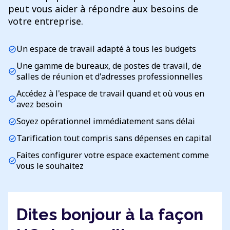
peut vous aider à répondre aux besoins de
votre entreprise.
Un espace de travail adapté à tous les budgets
check_circle
Une gamme de bureaux, de postes de travail, de
check_circle
salles de réunion et d'adresses professionnelles
Accédez à l'espace de travail quand et où vous en
check_circle
avez besoin
Soyez opérationnel immédiatement sans délai
check_circle
Tarification tout compris sans dépenses en capital
check_circle
Faites configurer votre espace exactement comme
check_circle
vous le souhaitez
Dites bonjour à la façon