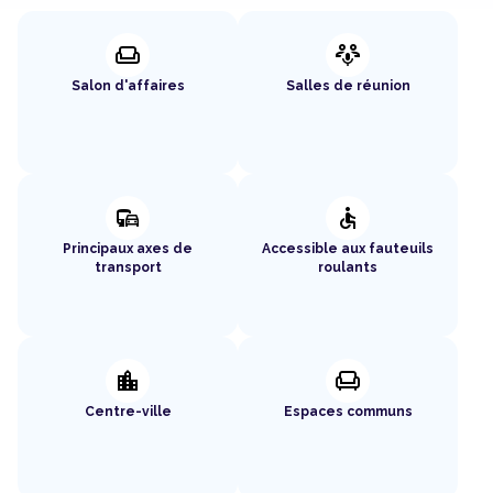
weekend
adaptive_audio_mic
Salon d'affaires
Salles de réunion
commute
accessible
Principaux axes de
Accessible aux fauteuils
transport
roulants
location_city
chair
Centre-ville
Espaces communs