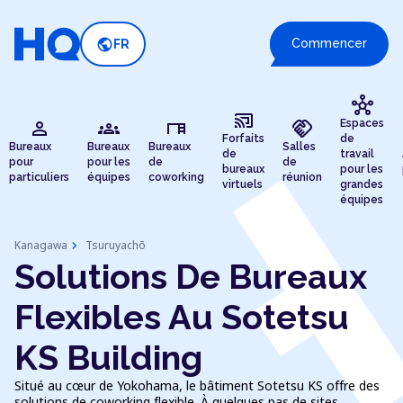
public
Commencer
FR
hub
cast_connected
person
groups
desk
handshake
Espaces
Forfaits
de
Bureaux
Bureaux
Bureaux
Salles
de
travail
pour
pour les
de
de
bureaux
pour les
particuliers
équipes
coworking
réunion
virtuels
grandes
équipes
chevron_right
Kanagawa
Tsuruyachō
Solutions De Bureaux
Flexibles Au Sotetsu
KS Building
Situé au cœur de Yokohama, le bâtiment Sotetsu KS offre des
solutions de coworking flexible. À quelques pas de sites