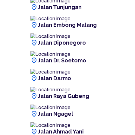
location_on
Jalan Tunjungan
location_on
Jalan Embong Malang
location_on
Jalan Diponegoro
location_on
Jalan Dr. Soetomo
location_on
Jalan Darmo
location_on
Jalan Raya Gubeng
location_on
Jalan Ngagel
location_on
Jalan Ahmad Yani