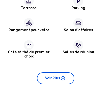
deck
local_parking
Terrasse
Parking
directions_bike
weekend
Rangement pour vélos
Salon d'affaires
emoji_food_beverage
adaptive_audio_mic
Café et thé de premier
Salles de réunion
choix
add_circle
Voir Plus