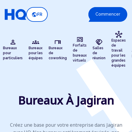
public
Commencer
FR
hub
cast_connected
person
groups
desk
handshake
Espaces
Forfaits
de
Bureaux
Bureaux
Bureaux
Salles
de
travail
pour
pour les
de
de
bureaux
pour les
particuliers
équipes
coworking
réunion
virtuels
grandes
équipes
Bureaux À Jagiran
Créez une base pour votre entreprise dans Jagiran