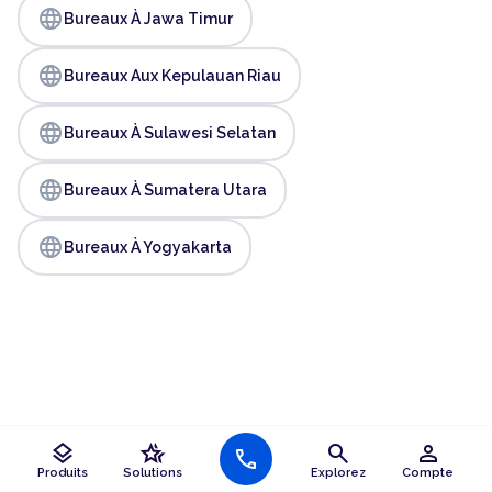
language
Bureaux À Jawa Timur
language
Bureaux Aux Kepulauan Riau
language
Bureaux À Sulawesi Selatan
language
Bureaux À Sumatera Utara
language
Bureaux À Yogyakarta
Les contrats HQ ne sont pas des contrats de location,
layers
hotel_class
search
person
call
des baux ou des occupations locatives. Les références
Produits
Solutions
Explorez
Compte