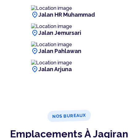
location_on
Jalan HR Muhammad
location_on
Jalan Jemursari
location_on
Jalan Pahlawan
location_on
Jalan Arjuna
NOS BUREAUX
Emplacements À Jagiran