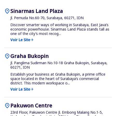
location_on
Sinarmas Land Plaza
Jl. Pemuda No.60-70, Surabaya, 60271, IDN
Discover smarter ways of working in Surabaya, East Java’s
economic powerhouse. Sinarmas Land Plaza stands tall as
one of the city’s most recog...
Voir Le Site
arrow_forward
location_on
Graha Bukopin
Jl. Panglima Sudirman No.10-18 Graha Bukopin, Surabaya,
60271, IDN
Establish your business at Graha Bukopin, a prime office
space located in the heart of Surabaya’s commercial
district. This modern workspace o...
Voir Le Site
arrow_forward
location_on
Pakuwon Centre
23rd Floor, Pakuwon Centre Jl. Embong Malang No.1-5,