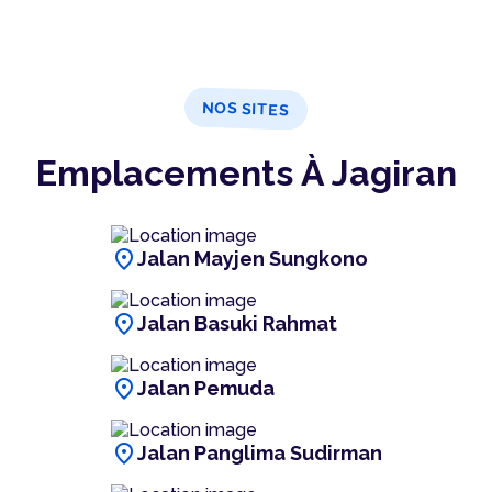
NOS SITES
Emplacements À Jagiran
location_on
Jalan Mayjen Sungkono
location_on
Jalan Basuki Rahmat
location_on
Jalan Pemuda
location_on
Jalan Panglima Sudirman