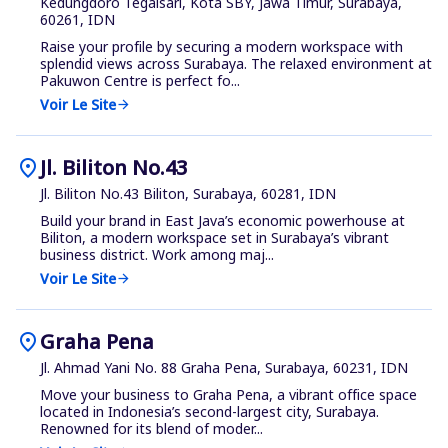
Kedungdoro Tegalsari, Kota SBY, Jawa Timur, Surabaya,
60261, IDN
Raise your profile by securing a modern workspace with
splendid views across Surabaya. The relaxed environment at
Pakuwon Centre is perfect fo...
Voir Le Site
arrow_forward
location_on
Jl. Biliton No.43
Jl. Biliton No.43 Biliton, Surabaya, 60281, IDN
Build your brand in East Java’s economic powerhouse at
Biliton, a modern workspace set in Surabaya’s vibrant
business district. Work among maj...
Voir Le Site
arrow_forward
location_on
Graha Pena
Jl. Ahmad Yani No. 88 Graha Pena, Surabaya, 60231, IDN
Move your business to Graha Pena, a vibrant office space
located in Indonesia’s second-largest city, Surabaya.
Renowned for its blend of moder...