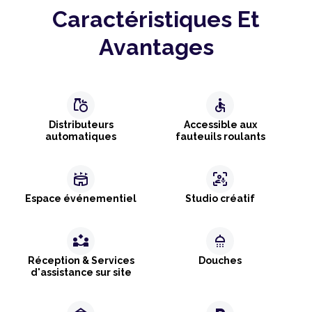
Caractéristiques Et
Avantages
grocery
accessible
Distributeurs
Accessible aux
automatiques
fauteuils roulants
stadium
frame_person_mic
Espace événementiel
Studio créatif
partner_exchange
shower
Réception & Services
Douches
d'assistance sur site