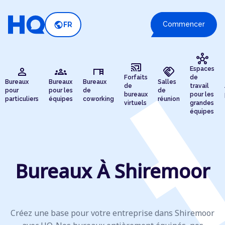
public
Commencer
FR
hub
cast_connected
person
groups
desk
handshake
Espaces
Forfaits
de
Bureaux
Bureaux
Bureaux
Salles
de
travail
pour
pour les
de
de
bureaux
pour les
particuliers
équipes
coworking
réunion
virtuels
grandes
équipes
Bureaux À Shiremoor
Créez une base pour votre entreprise dans Shiremoor