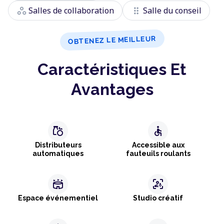
workspaces
drag_indicator
Salles de collaboration
Salle du conseil
OBTENEZ LE MEILLEUR
Caractéristiques Et
Avantages
grocery
accessible
Distributeurs
Accessible aux
automatiques
fauteuils roulants
stadium
frame_person_mic
Espace événementiel
Studio créatif