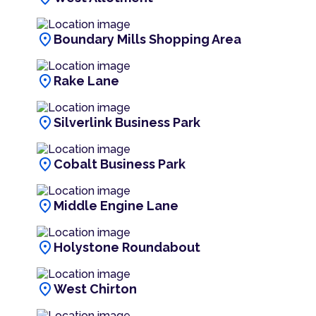
location_on
Boundary Mills Shopping Area
location_on
Rake Lane
location_on
Silverlink Business Park
location_on
Cobalt Business Park
location_on
Middle Engine Lane
location_on
Holystone Roundabout
location_on
West Chirton