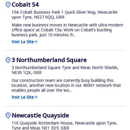
location_on
Cobalt 54
15A Cobalt Business Park 1 Quick Silver Way, Newcastle
upon Tyne, NE27 0QQ, GBR
Make new business moves in Newcastle with ultra-modern
office space at Cobalt 15a. Work on Cobalt’s bustling
business park, just 10 minutes fr...
Voir Le Site
arrow_forward
location_on
3 Northumberland Square
3 Northumberland Square Tyne and Wear, North Shields,
NE30 1QX, GBR
Our construction team are currently busy building this
location, another new location in our 4000+ network that
enables people all over the wo...
Voir Le Site
arrow_forward
location_on
Newcastle Quayside
116 Quayside Rotterdam House, Newcastle upon Tyne,
Tyne and Wear, NE1 3DY, GBR