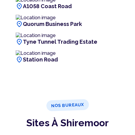
location_on
A1058 Coast Road
location_on
Quorum Business Park
location_on
Tyne Tunnel Trading Estate
location_on
Station Road
NOS BUREAUX
Sites À Shiremoor