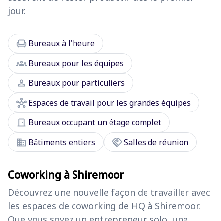
jour.
chair
Bureaux à l'heure
groups
Bureaux pour les équipes
person
Bureaux pour particuliers
hub
Espaces de travail pour les grandes équipes
door_front
Bureaux occupant un étage complet
domain
handshake
Bâtiments entiers
Salles de réunion
Coworking à Shiremoor
Découvrez une nouvelle façon de travailler avec
les espaces de coworking de HQ à Shiremoor.
Que vous soyez un entrepreneur solo, une