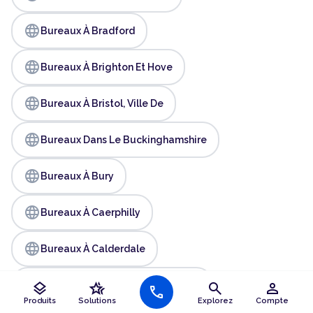
language
Bureaux À Bradford
language
Bureaux À Brighton Et Hove
language
Bureaux À Bristol, Ville De
language
Bureaux Dans Le Buckinghamshire
language
Bureaux À Bury
language
Bureaux À Caerphilly
language
Bureaux À Calderdale
language
layers
hotel_class
search
person
Bureaux Dans Le Cambridgeshire
call
Produits
Solutions
Explorez
Compte