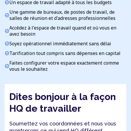
Un espace de travail adapté à tous les budgets
check_circle
Une gamme de bureaux, de postes de travail, de
check_circle
salles de réunion et d'adresses professionnelles
Accédez à l'espace de travail quand et où vous en
check_circle
avez besoin
Soyez opérationnel immédiatement sans délai
check_circle
Tarification tout compris sans dépenses en capital
check_circle
Faites configurer votre espace exactement comme
check_circle
vous le souhaitez
Dites bonjour à la façon
HQ de travailler
Soumettez vos coordonnées et nous vous
montrerons ce qui rend HQ différent.