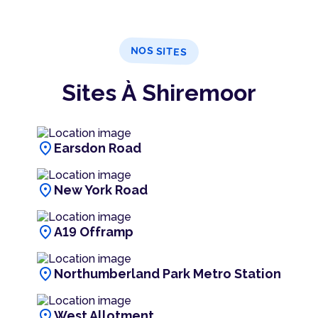
NOS SITES
Sites À Shiremoor
location_on
Earsdon Road
location_on
New York Road
location_on
A19 Offramp
location_on
Northumberland Park Metro Station
location_on
West Allotment