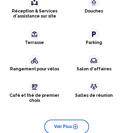
partner_exchange
shower
Réception & Services
Douches
d'assistance sur site
deck
local_parking
Terrasse
Parking
directions_bike
weekend
Rangement pour vélos
Salon d'affaires
emoji_food_beverage
adaptive_audio_mic
Café et thé de premier
Salles de réunion
choix
add_circle
Voir Plus