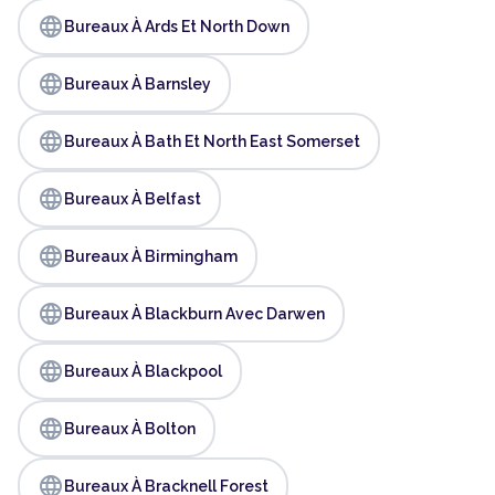
language
Bureaux À Ards Et North Down
language
Bureaux À Barnsley
language
Bureaux À Bath Et North East Somerset
language
Bureaux À Belfast
language
Bureaux À Birmingham
language
Bureaux À Blackburn Avec Darwen
language
Bureaux À Blackpool
language
Bureaux À Bolton
language
Bureaux À Bracknell Forest