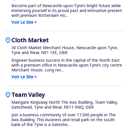
Become part of Newcastle-upon-Tyne’s bright future while
immersing yourself in its proud past and innovative present
with premium Rotterdam Ho...
Voir Le Site
arrow_forward
location_on
Cloth Market
30 Cloth Market Merchant House, Newcastle upon Tyne,
Tyne and Wear, NE1 1EE, GBR
Engineer business success in the capital of the North East
with a premium office in Newcastle-upon-Tyne’s city centre
Merchant House. Long ren...
Voir Le Site
arrow_forward
location_on
Team Valley
Maingate Kingsway North The Axis Building, Team Valley,
Gateshead, Tyne and Wear, NE11 0NQ, GBR
Join a business community of over 17,000 people in The
Axis Building. This business and retail park on the south
bank of the Tyne is a Gateshe...