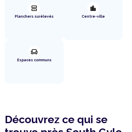
splitscreen
location_city
Planchers surélevés
Centre-ville
chair
Espaces communs
Découvrez ce qui se