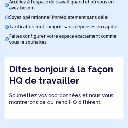
Accédez à l'espace de travail quand et où vous en
check_circle
avez besoin
Soyez opérationnel immédiatement sans délai
check_circle
Tarification tout compris sans dépenses en capital
check_circle
Faites configurer votre espace exactement comme
check_circle
vous le souhaitez
Dites bonjour à la façon
HQ de travailler
Soumettez vos coordonnées et nous vous
montrerons ce qui rend HQ différent.