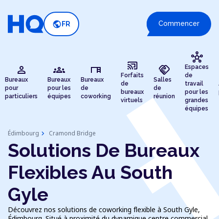
public
Commencer
FR
hub
cast_connected
person
groups
desk
handshake
Espaces
Forfaits
de
Bureaux
Bureaux
Bureaux
Salles
de
travail
pour
pour les
de
de
bureaux
pour les
particuliers
équipes
coworking
réunion
virtuels
grandes
équipes
chevron_right
Édimbourg
Cramond Bridge
Solutions De Bureaux
Flexibles Au South
Gyle
Découvrez nos solutions de coworking flexible à South Gyle,
Édimbourg. Situé à proximité du dynamique centre commercial