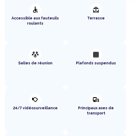
accessible
deck
Accessible aux fauteuils
Terrasse
roulants
adaptive_audio_mic
background_grid_small
Salles de réunion
Plafonds suspendus
nest_cam_outdoor
commute
24/7 vidéosurveillance
Principaux axes de
transport