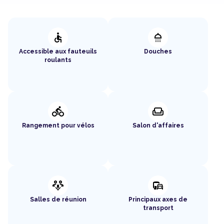
accessible
shower
Accessible aux fauteuils
Douches
roulants
directions_bike
weekend
Rangement pour vélos
Salon d'affaires
adaptive_audio_mic
commute
Salles de réunion
Principaux axes de
transport