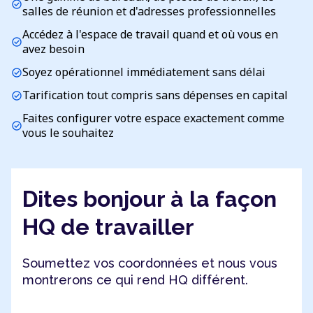
check_circle
salles de réunion et d'adresses professionnelles
Accédez à l'espace de travail quand et où vous en
check_circle
avez besoin
Soyez opérationnel immédiatement sans délai
check_circle
Tarification tout compris sans dépenses en capital
check_circle
Faites configurer votre espace exactement comme
check_circle
vous le souhaitez
Dites bonjour à la façon
HQ de travailler
Soumettez vos coordonnées et nous vous
montrerons ce qui rend HQ différent.