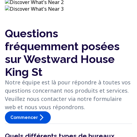
Questions
fréquemment posées
sur Westward House
King St
Notre équipe est là pour répondre à toutes vos
questions concernant nos produits et services.
Veuillez nous contacter via notre formulaire
web et nous vous répondrons.
arrow_forward_ios
Commencer
Quels différents types de bureaux