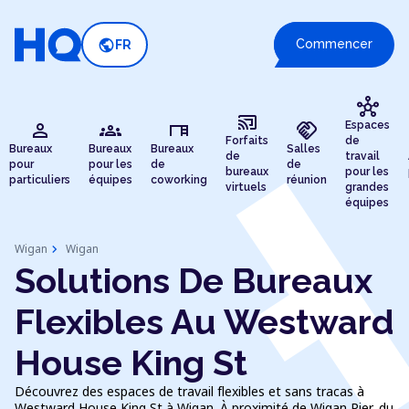
public
Commencer
FR
hub
cast_connected
person
groups
desk
handshake
Espaces
Forfaits
de
Bureaux
Bureaux
Bureaux
Salles
de
travail
pour
pour les
de
de
bureaux
pour les
particuliers
équipes
coworking
réunion
virtuels
grandes
équipes
chevron_right
Wigan
Wigan
Solutions De Bureaux
Flexibles Au Westward
House King St
Découvrez des espaces de travail flexibles et sans tracas à
Westward House King St à Wigan. À proximité de Wigan Pier, du