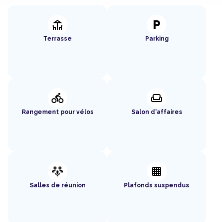
deck
local_parking
Terrasse
Parking
directions_bike
weekend
Rangement pour vélos
Salon d'affaires
adaptive_audio_mic
background_grid_small
Salles de réunion
Plafonds suspendus