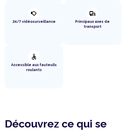
nest_cam_outdoor
commute
24/7 vidéosurveillance
Principaux axes de
transport
accessible
Accessible aux fauteuils
roulants
Découvrez ce qui se