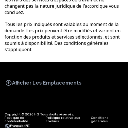
changent pas la nature juridique de l'accord que vous
concluez.
Tous les prix indiqués sont valables au moment de la
demande. Les prix peuvent être modifiés et varient en
fonction des produits et services sélectionnés, et sont
soumis à disponibilité. Des conditions générales
s'appliquent.
add_circle
Afficher Les Emplacements
Copyright © 2026 HQ Tous droits réservés.
Politique de
BUREAU
Politique relative aux
COWORKING
Conditions
BUREAUX
confidentialité
cookies
générales
VIRTUELS
public
Français (FR)