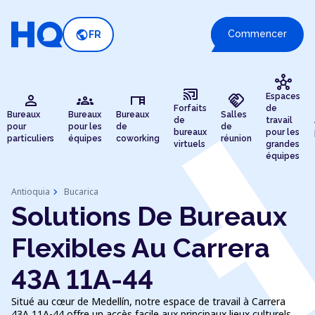
public
Commencer
FR
hub
cast_connected
person
groups
desk
handshake
Espaces
Forfaits
de
Bureaux
Bureaux
Bureaux
Salles
de
travail
pour
pour les
de
de
bureaux
pour les
particuliers
équipes
coworking
réunion
virtuels
grandes
équipes
chevron_right
Antioquia
Bucarica
Solutions De Bureaux
Flexibles Au Carrera
43A 11A-44
Situé au cœur de Medellín, notre espace de travail à Carrera
43A 11A-44 offre un accès facile aux principaux lieux culturels