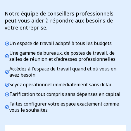
Notre équipe de conseillers professionnels
peut vous aider à répondre aux besoins de
votre entreprise.
Un espace de travail adapté à tous les budgets
check_circle
Une gamme de bureaux, de postes de travail, de
check_circle
salles de réunion et d'adresses professionnelles
Accédez à l'espace de travail quand et où vous en
check_circle
avez besoin
Soyez opérationnel immédiatement sans délai
check_circle
Tarification tout compris sans dépenses en capital
check_circle
Faites configurer votre espace exactement comme
check_circle
vous le souhaitez