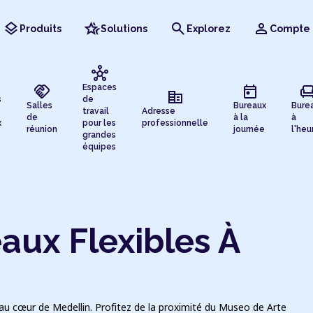
layers
hotel_class
search
person
Produits
Solutions
Explorez
Compte
hub
handshake
today
chai
Espaces
corporate_fare
s
de
Salles
Bureaux
Bure
travail
Adresse
de
à la
à
x
pour les
professionnelle
réunion
journée
l'heu
grandes
équipes
aux Flexibles À
 au cœur de Medellin. Profitez de la proximité du Museo de Arte