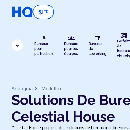
public
FR
cast_connected
person
groups
desk
Forfait
Bureaux
Bureaux
Bureaux
arrow_back
de
pour
pour les
de
bureau
particuliers
équipes
coworking
virtuels
chevron_right
Antioquia
Medellín
Solutions De Bure
Celestial House
Celestial House propose des solutions de bureau intelligentes