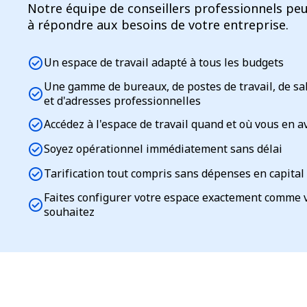
Notre équipe de conseillers professionnels peu
à répondre aux besoins de votre entreprise.
check_circle
Un espace de travail adapté à tous les budgets
Une gamme de bureaux, de postes de travail, de sa
check_circle
et d'adresses professionnelles
check_circle
Accédez à l'espace de travail quand et où vous en a
check_circle
Soyez opérationnel immédiatement sans délai
check_circle
Tarification tout compris sans dépenses en capital
Faites configurer votre espace exactement comme 
check_circle
souhaitez