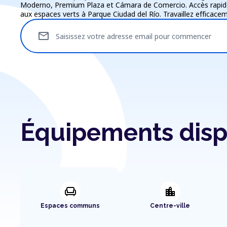
Moderno, Premium Plaza et Cámara de Comercio. Accès rapide a
aux espaces verts à Parque Ciudad del Río. Travaillez efficac
mail
Saisissez votre adresse email pour commencer
Équipements dispo
chair
location_city
Espaces communs
Centre-ville