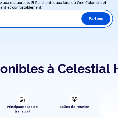
ux restaurants El Rancherito, aux loisirs à Cine Colombia et
ement et confortablement.
Parlons
nibles à Celestial
commute
adaptive_audio_mic
Principaux axes de
Salles de réunion
transport