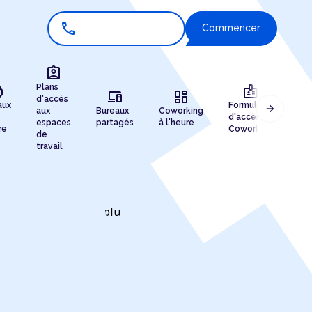
call
Commencer
assignment_ind
r
badge
Plans
devices
dashboard
d'accès
aux
Formules
arrow_forward
aux
Bureaux
Coworking
Enr
d'accès au
espaces
partagés
à l'heure
de 
re
Coworking
de
travail