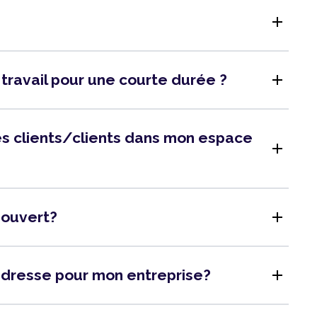
add
add
 travail pour une courte durée ?
 des clients/clients dans mon espace
add
add
l ouvert?
add
adresse pour mon entreprise?