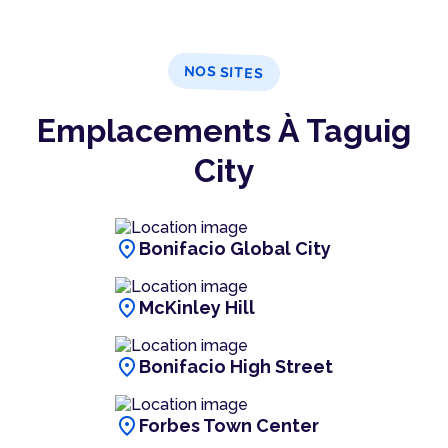
NOS SITES
Emplacements À Taguig
City
location_on
Bonifacio Global City
location_on
McKinley Hill
location_on
Bonifacio High Street
location_on
Forbes Town Center