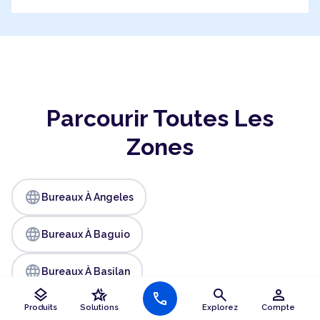
Parcourir Toutes Les
Zones
language
Bureaux À Angeles
language
Bureaux À Baguio
language
Bureaux À Basilan
layers
hotel_class
search
person
call
language
Bureaux À Bataan
Produits
Solutions
Explorez
Compte