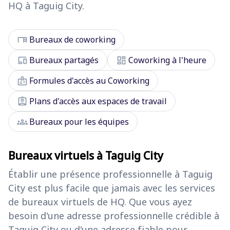
HQ à Taguig City.
desk
Bureaux de coworking
devices
dashboard
Bureaux partagés
Coworking à l'heure
badge
Formules d'accès au Coworking
assignment_ind
Plans d'accès aux espaces de travail
groups
Bureaux pour les équipes
Bureaux virtuels à Taguig City
Établir une présence professionnelle à Taguig
City est plus facile que jamais avec les services
de bureaux virtuels de HQ. Que vous ayez
besoin d'une adresse professionnelle crédible à
Taguig City ou d'une adresse fiable pour