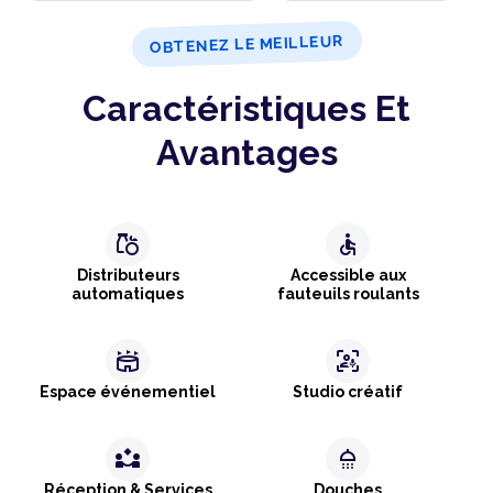
OBTENEZ LE MEILLEUR
Caractéristiques Et
Avantages
grocery
accessible
Distributeurs
Accessible aux
automatiques
fauteuils roulants
stadium
frame_person_mic
Espace événementiel
Studio créatif
partner_exchange
shower
Réception & Services
Douches