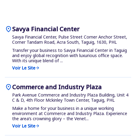
location_on
Savya Financial Center
Savya Financial Center, Pulse Street Corner Anchor Street,
Corner Tandam Road, Acra South, Taguig, 1630, PHL
Transfer your business to Savya Financial Center in Taguig
and enjoy global recognition with luxurious office space.
With its unique blend of ...
Voir Le Site
arrow_forward
location_on
Commerce and Industry Plaza
Park Avenue Commerce and Industry Plaza Building, Unit 4
C & D, 4th Floor Mckinley Town Center, Taguig, PHL
Make a home for your business in a unique working
environment at Commerce and Industry Plaza. Experience
the area’s crowning glory – the Venet...
Voir Le Site
arrow_forward