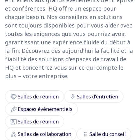
entretiens aux grands événements d'entreprise
et conférences, HQ offre un espace pour
chaque besoin. Nos conseillers en solutions
sont toujours disponibles pour vous aider avec
toutes les exigences que vous pourriez avoir,
garantissant une expérience fluide du début à
la fin. Découvrez dès aujourd'hui la facilité et la
fiabilité des solutions d'espaces de travail de
HQ et concentrez-vous sur ce qui compte le
plus – votre entreprise.
handshake
mic
Salles de réunion
Salles d'entretien
celebration
Espaces événementiels
co_present
Salles de réunion
workspaces
drag_indicator
Salles de collaboration
Salle du conseil