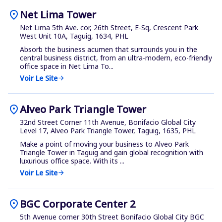
location_on
Net Lima Tower
Net Lima 5th Ave. cor, 26th Street, E-Sq, Crescent Park
West Unit 10A, Taguig, 1634, PHL
Absorb the business acumen that surrounds you in the
central business district, from an ultra-modern, eco-friendly
office space in Net Lima To...
Voir Le Site
arrow_forward
location_on
Alveo Park Triangle Tower
32nd Street Corner 11th Avenue, Bonifacio Global City
Level 17, Alveo Park Triangle Tower, Taguig, 1635, PHL
Make a point of moving your business to Alveo Park
Triangle Tower in Taguig and gain global recognition with
luxurious office space. With its ...
Voir Le Site
arrow_forward
location_on
BGC Corporate Center 2
5th Avenue corner 30th Street Bonifacio Global City BGC