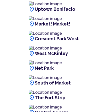
location_on
Uptown Bonifacio
location_on
Market! Market!
location_on
Crescent Park West
location_on
West McKinley
location_on
Net Park
location_on
South of Market
location_on
The Fort Strip