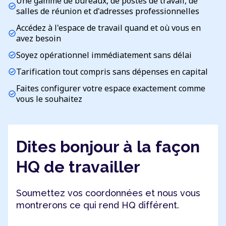
Une gamme de bureaux, de postes de travail, de
check_circle
salles de réunion et d'adresses professionnelles
Accédez à l'espace de travail quand et où vous en
check_circle
avez besoin
Soyez opérationnel immédiatement sans délai
check_circle
Tarification tout compris sans dépenses en capital
check_circle
Faites configurer votre espace exactement comme
check_circle
vous le souhaitez
Dites bonjour à la façon
HQ de travailler
Soumettez vos coordonnées et nous vous
montrerons ce qui rend HQ différent.