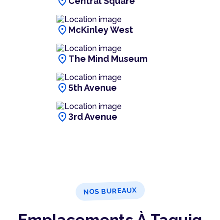
location_on
Central Square
location_on
McKinley West
location_on
The Mind Museum
location_on
5th Avenue
location_on
3rd Avenue
NOS BUREAUX
Emplacements À Taguig