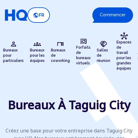
public
Commencer
FR
hub
cast_connected
person
groups
desk
handshake
Espaces
Forfaits
de
Bureaux
Bureaux
Bureaux
Salles
de
travail
pour
pour les
de
de
bureaux
pour les
particuliers
équipes
coworking
réunion
virtuels
grandes
équipes
Bureaux À Taguig City
Créez une base pour votre entreprise dans Taguig City