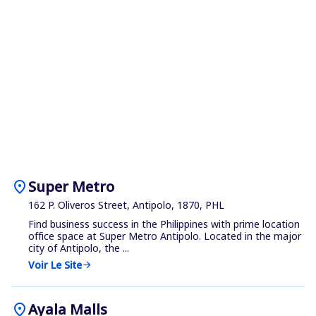
location_on
Super Metro
162 P. Oliveros Street, Antipolo, 1870, PHL
Find business success in the Philippines with prime location
office space at Super Metro Antipolo. Located in the major
city of Antipolo, the ...
Voir Le Site
arrow_forward
location_on
Ayala Malls