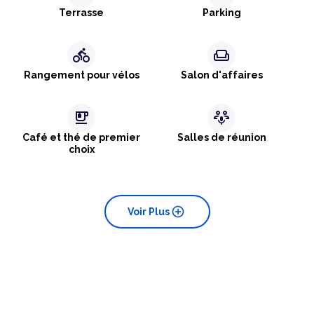
Terrasse
Parking
directions_bike
weekend
Rangement pour vélos
Salon d'affaires
emoji_food_beverage
adaptive_audio_mic
Café et thé de premier
Salles de réunion
choix
add_circle
Voir Plus