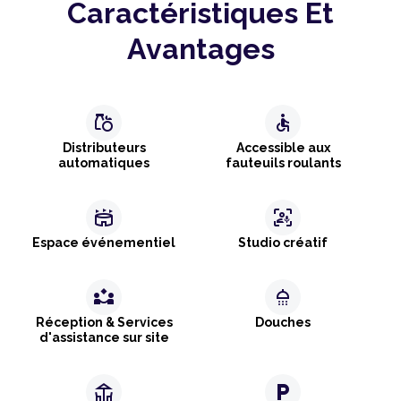
Caractéristiques Et
Avantages
grocery
accessible
Distributeurs
Accessible aux
automatiques
fauteuils roulants
stadium
frame_person_mic
Espace événementiel
Studio créatif
partner_exchange
shower
Réception & Services
Douches
d'assistance sur site
deck
local_parking