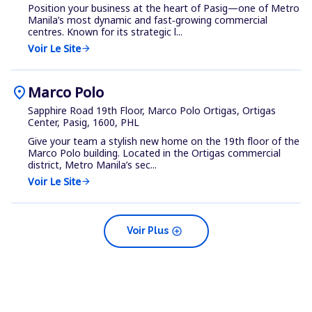
Position your business at the heart of Pasig—one of Metro
Manila’s most dynamic and fast‑growing commercial
centres. Known for its strategic l...
Voir Le Site
arrow_forward
location_on
Marco Polo
Sapphire Road 19th Floor, Marco Polo Ortigas, Ortigas
Center, Pasig, 1600, PHL
Give your team a stylish new home on the 19th floor of the
Marco Polo building. Located in the Ortigas commercial
district, Metro Manila’s sec...
Voir Le Site
arrow_forward
add_circle
Voir Plus