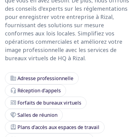
que vous en avez besoin. De plus, nous offrons
des conseils d'experts sur les réglementations
pour enregistrer votre entreprise à Rizal,
fournissant des solutions sur mesure
conformes aux lois locales. Simplifiez vos
opérations commerciales et améliorez votre
image professionnelle avec les services de
bureaux virtuels de HQ à Rizal.
corporate_fare
Adresse professionnelle
headset_mic
Réception d'appels
cast_connected
Forfaits de bureaux virtuels
handshake
Salles de réunion
assignment_ind
Plans d'accès aux espaces de travail