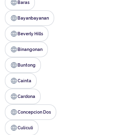
language
Baras
language
Bayanbayanan
language
Beverly Hills
language
Binangonan
language
Buntong
language
Cainta
language
Cardona
language
Concepcion Dos
language
Culiculi