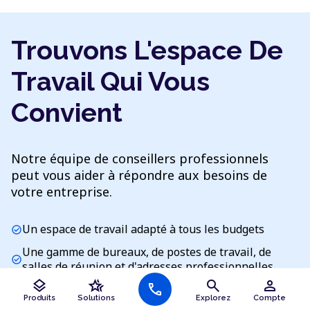
Trouvons L'espace De
Travail Qui Vous
Convient
Notre équipe de conseillers professionnels
peut vous aider à répondre aux besoins de
votre entreprise.
Un espace de travail adapté à tous les budgets
check_circle
Une gamme de bureaux, de postes de travail, de
check_circle
salles de réunion et d'adresses professionnelles
layers
hotel_class
search
person
call
Accédez à l'espace de travail quand et où vous en
check_circle
Produits
Solutions
Explorez
Compte
avez besoin