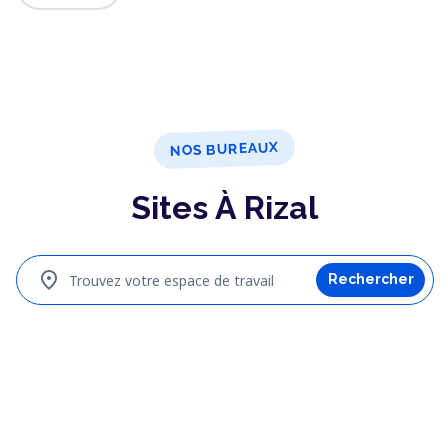
NOS BUREAUX
Sites À Rizal
location_on
Trouvez votre espace de travail
Rechercher