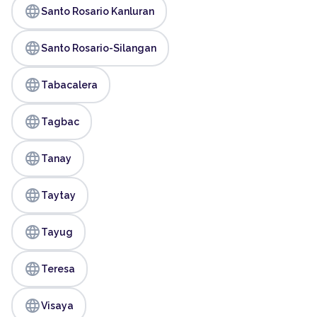
language
Santo Rosario Kanluran
language
Santo Rosario-Silangan
language
Tabacalera
language
Tagbac
language
Tanay
language
Taytay
language
Tayug
language
Teresa
language
Visaya