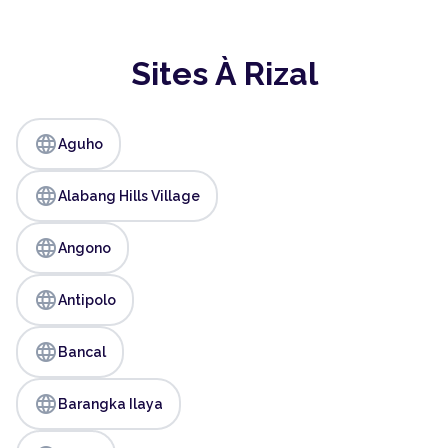
Sites À Rizal
language
Aguho
language
Alabang Hills Village
language
Angono
language
Antipolo
language
Bancal
language
Barangka Ilaya