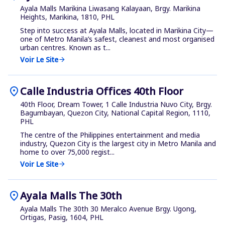
Ayala Malls Marikina Liwasang Kalayaan, Brgy. Marikina
Heights, Marikina, 1810, PHL
Step into success at Ayala Malls, located in Marikina City—
one of Metro Manila’s safest, cleanest and most organised
urban centres. Known as t...
Voir Le Site
arrow_forward
location_on
Calle Industria Offices 40th Floor
40th Floor, Dream Tower, 1 Calle Industria Nuvo City, Brgy.
Bagumbayan, Quezon City, National Capital Region, 1110,
PHL
The centre of the Philippines entertainment and media
industry, Quezon City is the largest city in Metro Manila and
home to over 75,000 regist...
Voir Le Site
arrow_forward
location_on
Ayala Malls The 30th
Ayala Malls The 30th 30 Meralco Avenue Brgy. Ugong,
Ortigas, Pasig, 1604, PHL