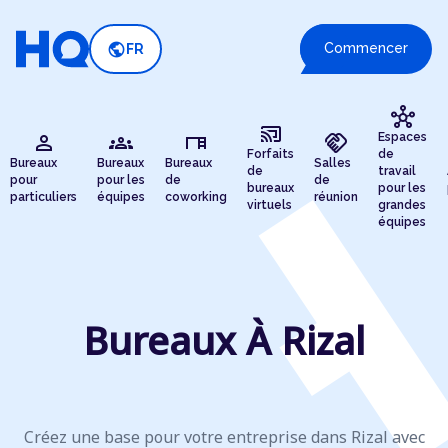
public
Commencer
FR
hub
cast_connected
person
groups
desk
handshake
Espaces
Forfaits
de
Bureaux
Bureaux
Bureaux
Salles
de
travail
pour
pour les
de
de
bureaux
pour les
particuliers
équipes
coworking
réunion
virtuels
grandes
équipes
Bureaux À Rizal
Créez une base pour votre entreprise dans Rizal avec