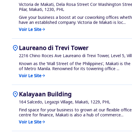
Victoria de Makati, Dela Rosa Street Cor Washington Stre
Pilar, Makati, 1230, PHL
Give your business a boost at our coworking offices whethe
have an established company. Victoria de Makati is loc...
Voir Le Site
arrow_forward
location_on
Laureano di Trevi Tower
2216 Chino Roces Ave Laureano di Trevi Tower, Level 5, Vil
Known as the ‘Wall Street of the Philippines’, Makati is th
of Metro Manila. Renowned for its towering office ...
Voir Le Site
arrow_forward
location_on
Kalayaan Building
164 Salcedo, Legazpi Village, Makati, 1229, PHL
Find space for your business to grown at our flexible offices
centre for finance, Makati is also a hub of commerce...
Voir Le Site
arrow_forward