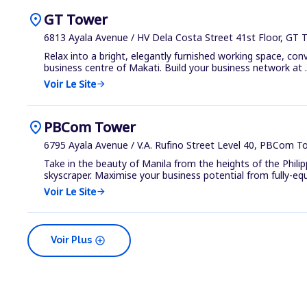
location_on
GT Tower
6813 Ayala Avenue / HV Dela Costa Street 41st Floor, GT 
Relax into a bright, elegantly furnished working space, conv
business centre of Makati. Build your business network at ..
Voir Le Site
arrow_forward
location_on
PBCom Tower
6795 Ayala Avenue / V.A. Rufino Street Level 40, PBCom T
Take in the beauty of Manila from the heights of the Philip
skyscraper. Maximise your business potential from fully-equi
Voir Le Site
arrow_forward
add_circle
Voir Plus