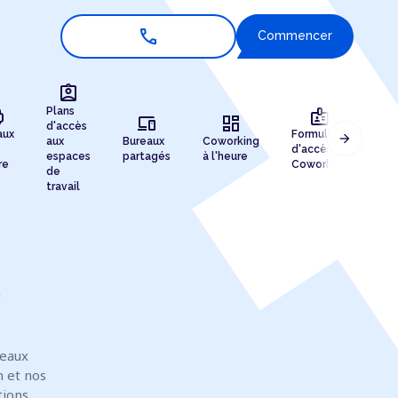
call
Commencer
assignment_ind
r
badge
Plans
devices
dashboard
d'accès
aux
Formules
arrow_forward
aux
Bureaux
Coworking
Enr
d'accès au
espaces
partagés
à l'heure
de 
re
Coworking
de
travail
reaux
n et nos
tions