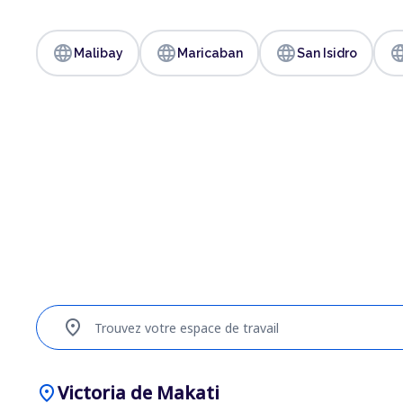
language
language
language
langu
Malibay
Maricaban
San Isidro
location_on
Trouvez votre espace de travail
location_on
Victoria de Makati