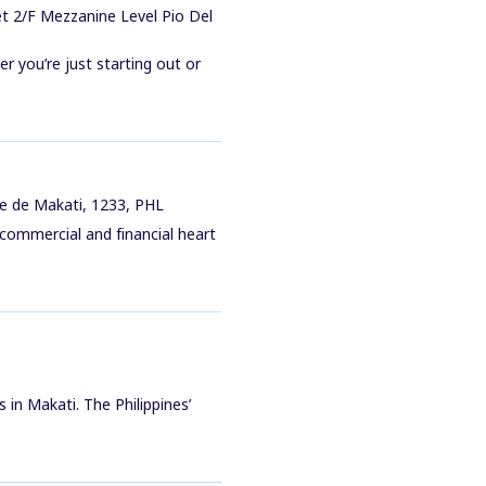
et 2/F Mezzanine Level Pio Del
r you’re just starting out or
le de Makati, 1233, PHL
e commercial and financial heart
 in Makati. The Philippines’