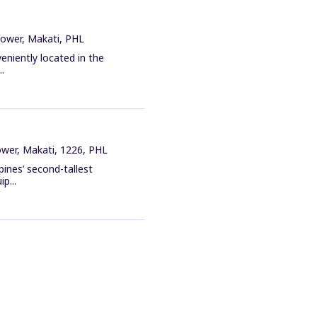
Tower, Makati, PHL
eniently located in the
.
ower, Makati, 1226, PHL
pines’ second-tallest
p...