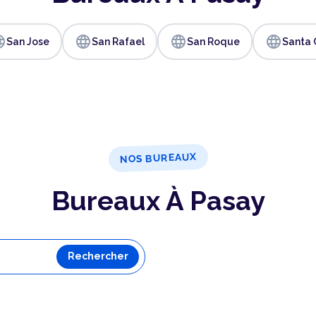
age
language
language
language
San Jose
San Rafael
San Roque
Santa 
NOS BUREAUX
Bureaux À Pasay
Rechercher