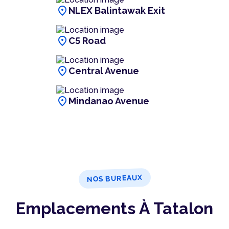
location_on
NLEX Balintawak Exit
location_on
C5 Road
location_on
Central Avenue
location_on
Mindanao Avenue
NOS BUREAUX
Emplacements À Tatalon