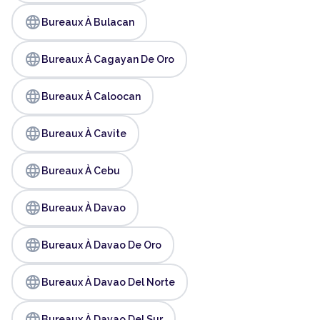
language
Bureaux À Bulacan
language
Bureaux À Cagayan De Oro
language
Bureaux À Caloocan
language
Bureaux À Cavite
language
Bureaux À Cebu
language
Bureaux À Davao
language
Bureaux À Davao De Oro
language
Bureaux À Davao Del Norte
language
Bureaux À Davao Del Sur