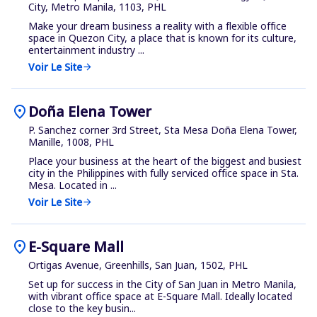
City, Metro Manila, 1103, PHL
Make your dream business a reality with a flexible office
space in Quezon City, a place that is known for its culture,
entertainment industry ...
Voir Le Site
arrow_forward
location_on
Doña Elena Tower
P. Sanchez corner 3rd Street, Sta Mesa Doña Elena Tower,
Manille, 1008, PHL
Place your business at the heart of the biggest and busiest
city in the Philippines with fully serviced office space in Sta.
Mesa. Located in ...
Voir Le Site
arrow_forward
location_on
E-Square Mall
Ortigas Avenue, Greenhills, San Juan, 1502, PHL
Set up for success in the City of San Juan in Metro Manila,
with vibrant office space at E-Square Mall. Ideally located
close to the key busin...