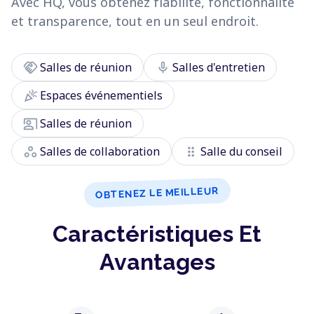
Avec HQ, vous obtenez fiabilité, fonctionnalité
et transparence, tout en un seul endroit.
handshake
mic
Salles de réunion
Salles d'entretien
celebration
Espaces événementiels
co_present
Salles de réunion
workspaces
drag_indicator
Salles de collaboration
Salle du conseil
OBTENEZ LE MEILLEUR
Caractéristiques Et
Avantages