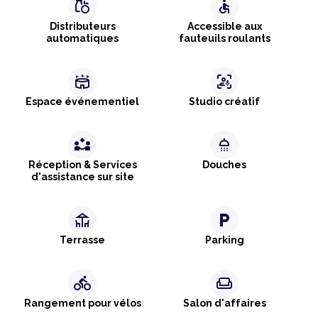
grocery
accessible
Distributeurs
Accessible aux
automatiques
fauteuils roulants
stadium
frame_person_mic
Espace événementiel
Studio créatif
partner_exchange
shower
Réception & Services
Douches
d'assistance sur site
deck
local_parking
Terrasse
Parking
directions_bike
weekend
Rangement pour vélos
Salon d'affaires