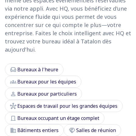
même des espaces événementiels réservables
via notre appli. Avec HQ, vous bénéficiez d'une
expérience fluide qui vous permet de vous
concentrer sur ce qui compte le plus—votre
entreprise. Faites le choix intelligent avec HQ et
trouvez votre bureau idéal à Tatalon dès
aujourd'hui.
chair
Bureaux à l'heure
groups
Bureaux pour les équipes
person
Bureaux pour particuliers
hub
Espaces de travail pour les grandes équipes
door_front
Bureaux occupant un étage complet
domain
handshake
Bâtiments entiers
Salles de réunion