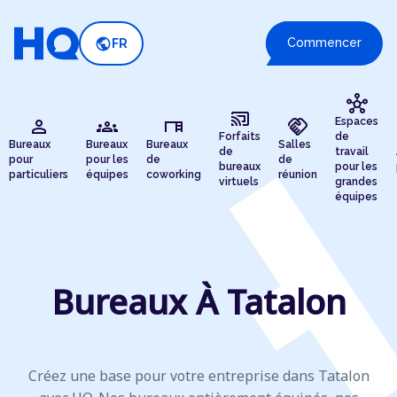
public
Commencer
FR
hub
cast_connected
person
groups
desk
handshake
Espaces
Forfaits
de
Bureaux
Bureaux
Bureaux
Salles
de
travail
pour
pour les
de
de
bureaux
pour les
particuliers
équipes
coworking
réunion
virtuels
grandes
équipes
Bureaux À Tatalon
Créez une base pour votre entreprise dans Tatalon