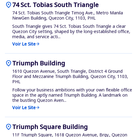
location_on
74 Sct. Tobias South Triangle
74 Sct. Tobias South Triangle Timog Ave., Metro Manila
NewGen Building, Quezon City, 1103, PHL
South Triangle gives 74 Sct. Tobias South Triangle a clear
Quezon City setting, shaped by the long-established office,
media, and service acti...
Voir Le Site
arrow_forward
location_on
Triumph Building
1610 Quezon Avenue, South Triangle, District 4 Ground
Floor and Mezzanine Triumph Building, Quezon City, 1103,
PHL
Follow your business ambitions with your own flexible office
space in the aptly named Triumph Building. A landmark on
the bustling Quezon Aven...
Voir Le Site
arrow_forward
location_on
Triumph Square Building
11F Triumph Square, 1618 Quezon Avenue, Brgy., Quezon