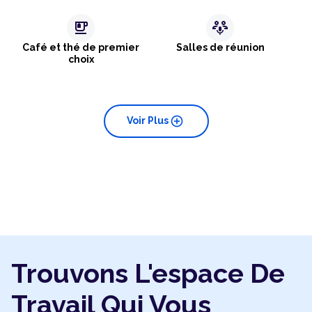
emoji_food_beverage
adaptive_audio_mic
Café et thé de premier
Salles de réunion
choix
add_circle
Voir Plus
Trouvons L'espace De
Travail Qui Vous