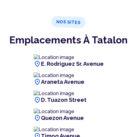
NOS SITES
Emplacements À Tatalon
location_on
E. Rodriguez Sr. Avenue
location_on
Araneta Avenue
location_on
D. Tuazon Street
location_on
Quezon Avenue
location_on
Timog Avenue