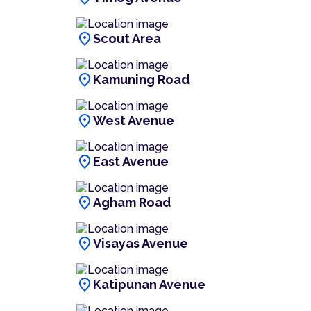
location_on
Scout Area
location_on
Kamuning Road
location_on
West Avenue
location_on
East Avenue
location_on
Agham Road
location_on
Visayas Avenue
location_on
Katipunan Avenue