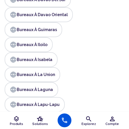
language
Bureaux À Davao Oriental
language
Bureaux À Guimaras
language
Bureaux À Iloilo
language
Bureaux À Isabela
language
Bureaux À La Union
language
Bureaux À Laguna
language
Bureaux À Lapu-Lapu
layers
hotel_class
search
person
language
call
Bureaux À Las Piñas
Produits
Solutions
Explorez
Compte