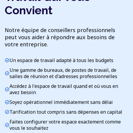
Convient
Notre équipe de conseillers professionnels
peut vous aider à répondre aux besoins de
votre entreprise.
Un espace de travail adapté à tous les budgets
check_circle
Une gamme de bureaux, de postes de travail, de
check_circle
salles de réunion et d'adresses professionnelles
Accédez à l'espace de travail quand et où vous en
check_circle
avez besoin
Soyez opérationnel immédiatement sans délai
check_circle
Tarification tout compris sans dépenses en capital
check_circle
Faites configurer votre espace exactement comme
check_circle
vous le souhaitez