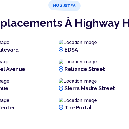
NOS SITES
placements À Highway Hi
location_on
ulevard
EDSA
location_on
el Avenue
Reliance Street
location_on
nue
Sierra Madre Street
location_on
Center
The Portal