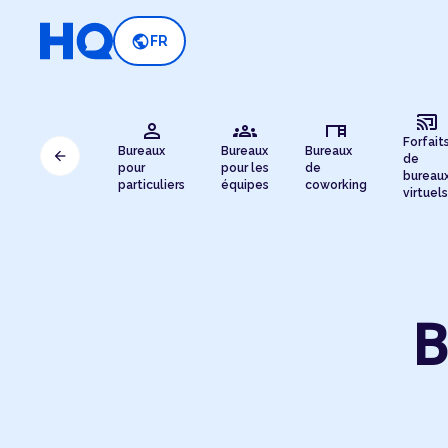
public
FR
cast_connected
person
groups
desk
Forfait
Bureaux
Bureaux
Bureaux
arrow_back
de
pour
pour les
de
bureau
particuliers
équipes
coworking
virtuels
B