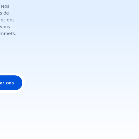
 Nos
s de
vec des
 vous
ommets.
arlons