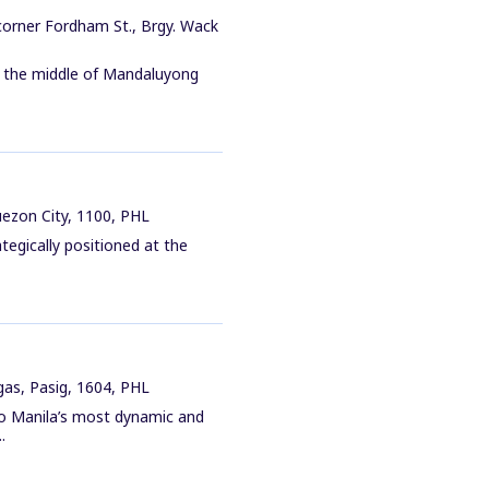
corner Fordham St., Brgy. Wack
 in the middle of Mandaluyong
uezon City, 1100, PHL
tegically positioned at the
gas, Pasig, 1604, PHL
ro Manila’s most dynamic and
.