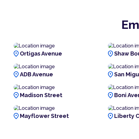
Em
location_on
location_on
Ortigas Avenue
Shaw Bo
location_on
location_on
ADB Avenue
San Migu
location_on
location_on
Madison Street
Boni Ave
location_on
location_on
Mayflower Street
Liberty 