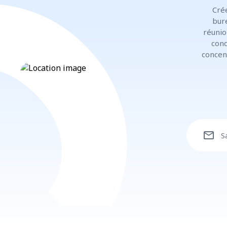
Cré
bur
réunio
cond
concen
mail
S