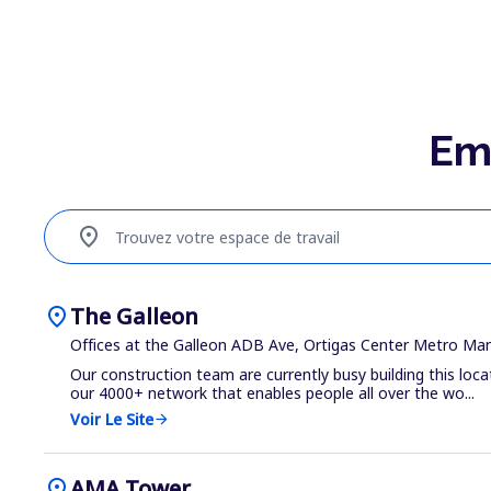
Em
location_on
Trouvez votre espace de travail
location_on
The Galleon
Offices at the Galleon ADB Ave, Ortigas Center Metro Mani
Our construction team are currently busy building this loca
our 4000+ network that enables people all over the wo...
Voir Le Site
arrow_forward
location_on
AMA Tower