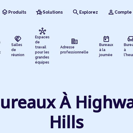
layers
hotel_class
search
person
Produits
Solutions
Explorez
Compte
hub
handshake
today
chai
Espaces
corporate_fare
s
de
Salles
Bureaux
Bure
travail
Adresse
de
à la
à
x
pour les
professionnelle
réunion
journée
l'heu
grandes
équipes
ureaux À Highw
Hills