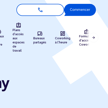
call
Commencer
assignment_ind
r
badge
Plans
devices
dashboard
d'accès
aux
Formules
arrow_forward
aux
Bureaux
Coworking
Enr
d'accès au
espaces
partagés
à l'heure
de 
re
Coworking
de
travail
ay