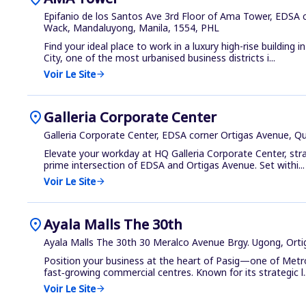
Epifanio de los Santos Ave 3rd Floor of Ama Tower, EDSA 
Wack, Mandaluyong, Manila, 1554, PHL
Find your ideal place to work in a luxury high-rise building
City, one of the most urbanised business districts i...
Voir Le Site
arrow_forward
location_on
Galleria Corporate Center
Galleria Corporate Center, EDSA corner Ortigas Avenue, Q
Elevate your workday at HQ Galleria Corporate Center, stra
prime intersection of EDSA and Ortigas Avenue. Set withi...
Voir Le Site
arrow_forward
location_on
Ayala Malls The 30th
Ayala Malls The 30th 30 Meralco Avenue Brgy. Ugong, Orti
Position your business at the heart of Pasig—one of Met
fast‑growing commercial centres. Known for its strategic l..
Voir Le Site
arrow_forward