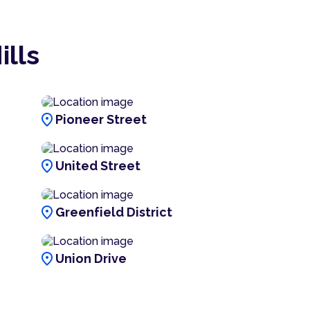
lls
location_on
Pioneer Street
location_on
United Street
location_on
Greenfield District
location_on
Union Drive