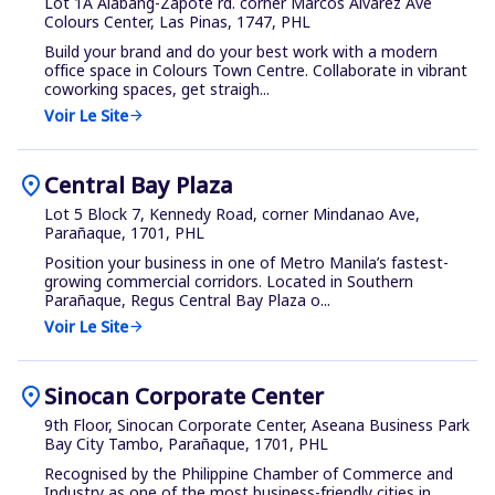
Lot 1A Alabang-Zapote rd. corner Marcos Alvarez Ave
Colours Center, Las Pinas, 1747, PHL
Build your brand and do your best work with a modern
office space in Colours Town Centre. Collaborate in vibrant
coworking spaces, get straigh...
Voir Le Site
arrow_forward
location_on
Central Bay Plaza
Lot 5 Block 7, Kennedy Road, corner Mindanao Ave,
Parañaque, 1701, PHL
Position your business in one of Metro Manila’s fastest-
growing commercial corridors. Located in Southern
Parañaque, Regus Central Bay Plaza o...
Voir Le Site
arrow_forward
location_on
Sinocan Corporate Center
9th Floor, Sinocan Corporate Center, Aseana Business Park
Bay City Tambo, Parañaque, 1701, PHL
Recognised by the Philippine Chamber of Commerce and
Industry as one of the most business-friendly cities in