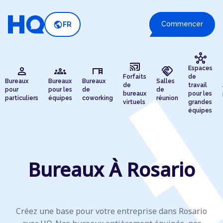
public
Commencer
FR
hub
cast_connected
person
groups
desk
handshake
Espaces
Forfaits
de
Bureaux
Bureaux
Bureaux
Salles
de
travail
pour
pour les
de
de
bureaux
pour les
particuliers
équipes
coworking
réunion
virtuels
grandes
équipes
Bureaux À Rosario
Créez une base pour votre entreprise dans Rosario