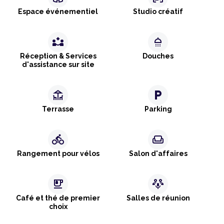
Espace événementiel
Studio créatif
partner_exchange
shower
Réception & Services
Douches
d'assistance sur site
deck
local_parking
Terrasse
Parking
directions_bike
weekend
Rangement pour vélos
Salon d'affaires
emoji_food_beverage
adaptive_audio_mic
Café et thé de premier
Salles de réunion
choix