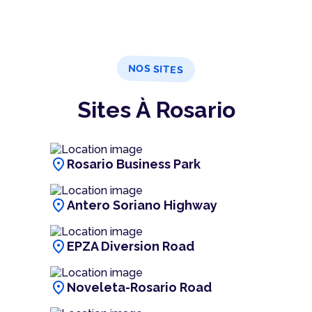
NOS SITES
Sites À Rosario
location_on
Rosario Business Park
location_on
Antero Soriano Highway
location_on
EPZA Diversion Road
location_on
Noveleta-Rosario Road