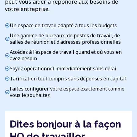
peut vous aider à répondre aux besoins de
votre entreprise.
Un espace de travail adapté à tous les budgets
check_circle
Une gamme de bureaux, de postes de travail, de
check_circle
salles de réunion et d'adresses professionnelles
Accédez à l'espace de travail quand et où vous en
check_circle
avez besoin
Soyez opérationnel immédiatement sans délai
check_circle
Tarification tout compris sans dépenses en capital
check_circle
Faites configurer votre espace exactement comme
check_circle
vous le souhaitez
Dites bonjour à la façon
HQ de travailler