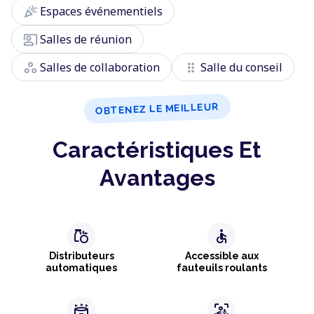
celebration
Espaces événementiels
co_present
Salles de réunion
workspaces
drag_indicator
Salles de collaboration
Salle du conseil
OBTENEZ LE MEILLEUR
Caractéristiques Et
Avantages
grocery
accessible
Distributeurs
Accessible aux
automatiques
fauteuils roulants
stadium
frame_person_mic