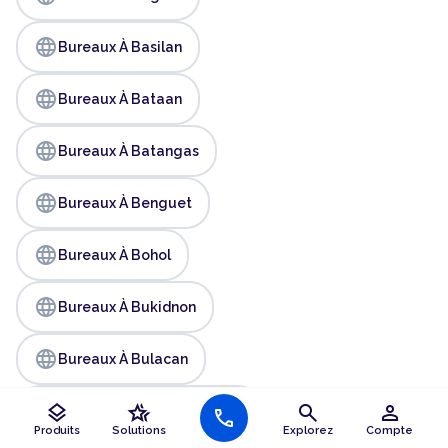
language
Bureaux À Basilan
language
Bureaux À Bataan
language
Bureaux À Batangas
language
Bureaux À Benguet
language
Bureaux À Bohol
language
Bureaux À Bukidnon
language
Bureaux À Bulacan
language
layers
hotel_class
search
person
Bureaux À Cagayan De Oro
call
Produits
Solutions
Explorez
Compte