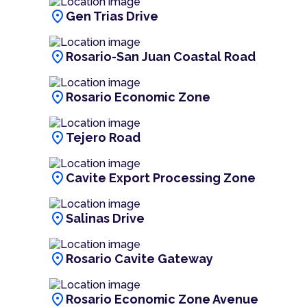
location_on
Gen Trias Drive
location_on
Rosario-San Juan Coastal Road
location_on
Rosario Economic Zone
location_on
Tejero Road
location_on
Cavite Export Processing Zone
location_on
Salinas Drive
location_on
Rosario Cavite Gateway
location_on
Rosario Economic Zone Avenue