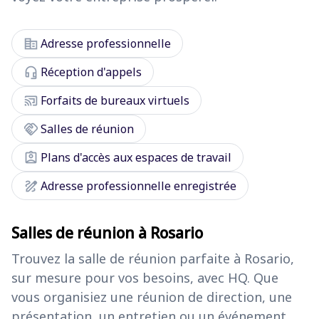
corporate_fare
Adresse professionnelle
headset_mic
Réception d'appels
cast_connected
Forfaits de bureaux virtuels
handshake
Salles de réunion
assignment_ind
Plans d'accès aux espaces de travail
draw
Adresse professionnelle enregistrée
Salles de réunion à Rosario
Trouvez la salle de réunion parfaite à Rosario,
sur mesure pour vos besoins, avec HQ. Que
vous organisiez une réunion de direction, une
présentation, un entretien ou un événement