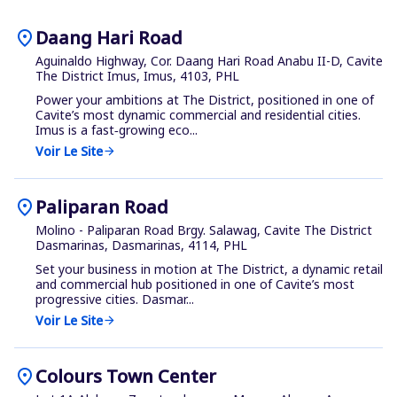
location_on
Daang Hari Road
Aguinaldo Highway, Cor. Daang Hari Road Anabu II-D, Cavite
The District Imus, Imus, 4103, PHL
Power your ambitions at The District, positioned in one of
Cavite’s most dynamic commercial and residential cities.
Imus is a fast‑growing eco...
Voir Le Site
arrow_forward
location_on
Paliparan Road
Molino - Paliparan Road Brgy. Salawag, Cavite The District
Dasmarinas, Dasmarinas, 4114, PHL
Set your business in motion at The District, a dynamic retail
and commercial hub positioned in one of Cavite’s most
progressive cities. Dasmar...
Voir Le Site
arrow_forward
location_on
Colours Town Center