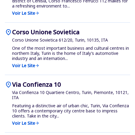
district of Cenisia, Corso Francesco Ferrucci 112 makes for
a refreshing environment to...
Voir Le Site
arrow_forward
location_on
Corso Unione Sovietica
Corso Unione Sovietica 612/20, Turin, 10135, ITA
One of the most important business and cultural centres in
northern Italy, Turin is the home of Italy’s automotive
industry and an internation...
Voir Le Site
arrow_forward
location_on
Via Confienza 10
Via Confienza 10 Quartiere Centro, Turin, Piemonte, 10121,
ITA
Featuring a distinctive air of urban chic, Turin, Via Confienza
10 offers a contemporary city centre base to impress
clients. Take in the city...
Voir Le Site
arrow_forward