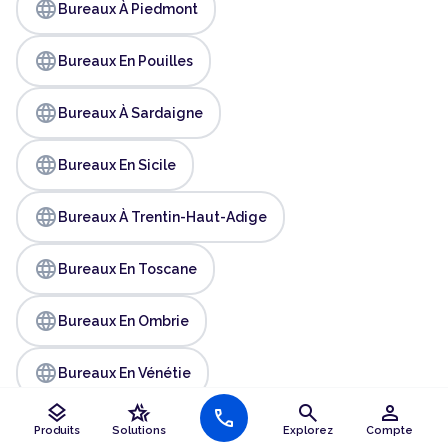
language
Bureaux À Piedmont
language
Bureaux En Pouilles
language
Bureaux À Sardaigne
language
Bureaux En Sicile
language
Bureaux À Trentin-Haut-Adige
language
Bureaux En Toscane
language
Bureaux En Ombrie
language
Bureaux En Vénétie
layers
hotel_class
search
person
call
Produits
Solutions
Explorez
Compte