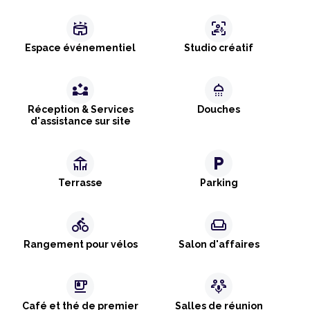
stadium
frame_person_mic
Espace événementiel
Studio créatif
partner_exchange
shower
Réception & Services
Douches
d'assistance sur site
deck
local_parking
Terrasse
Parking
directions_bike
weekend
Rangement pour vélos
Salon d'affaires
emoji_food_beverage
adaptive_audio_mic
Café et thé de premier
Salles de réunion