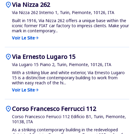
location_on
Via Nizza 262
Via Nizza 262 Interno 1, Turin, Piemonte, 10126, ITA
Built in 1916, Via Nizza 262 offers a unique base within the
iconic former FIAT car factory to impress clients. Make your
mark in contemporary...
Voir Le Site
arrow_forward
location_on
Via Ernesto Lugaro 15
Via Lugaro 15 Piano 2, Turin, Piemonte, 10126, ITA
With a striking blue and white exterior, Via Ernesto Lugaro
15 is a distinctive contemporary building to work from
within easy reach of the hi...
Voir Le Site
arrow_forward
location_on
Corso Francesco Ferrucci 112
Corso Francesco Ferrucci 112 Edificio B1, Turin, Piemonte,
10138, ITA
As a striking contemporary building in the redeveloped