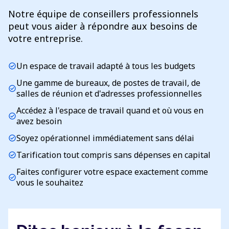
Notre équipe de conseillers professionnels
peut vous aider à répondre aux besoins de
votre entreprise.
Un espace de travail adapté à tous les budgets
check_circle
Une gamme de bureaux, de postes de travail, de
check_circle
salles de réunion et d'adresses professionnelles
Accédez à l'espace de travail quand et où vous en
check_circle
avez besoin
Soyez opérationnel immédiatement sans délai
check_circle
Tarification tout compris sans dépenses en capital
check_circle
Faites configurer votre espace exactement comme
check_circle
vous le souhaitez