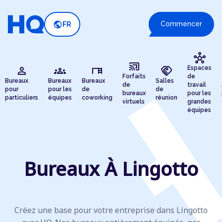
public
Commencer
FR
hub
cast_connected
person
groups
desk
handshake
Espaces
Forfaits
de
Bureaux
Bureaux
Bureaux
Salles
de
travail
pour
pour les
de
de
bureaux
pour les
particuliers
équipes
coworking
réunion
virtuels
grandes
équipes
Bureaux À Lingotto
Créez une base pour votre entreprise dans Lingotto