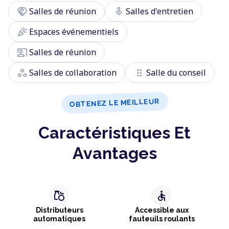
handshake
mic
Salles de réunion
Salles d'entretien
celebration
Espaces événementiels
co_present
Salles de réunion
workspaces
drag_indicator
Salles de collaboration
Salle du conseil
OBTENEZ LE MEILLEUR
Caractéristiques Et
Avantages
grocery
accessible
Distributeurs
Accessible aux
automatiques
fauteuils roulants