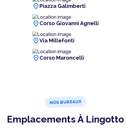
location_on
Piazza Galimberti
location_on
Corso Giovanni Agnelli
location_on
Via Millefonti
location_on
Corso Maroncelli
NOS BUREAUX
Emplacements À Lingotto