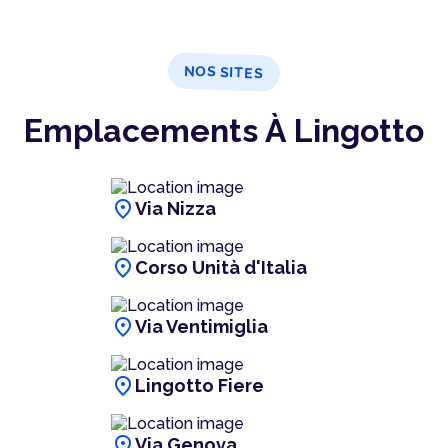
NOS SITES
Emplacements À Lingotto
location_on
Via Nizza
location_on
Corso Unità d'Italia
location_on
Via Ventimiglia
location_on
Lingotto Fiere
location_on
Via Genova