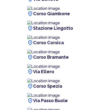
location_on
Corso Giambone
location_on
Stazione Lingotto
location_on
Corso Corsica
location_on
Corso Bramante
location_on
Via Ellero
location_on
Corso Spezia
location_on
Via Passo Buole