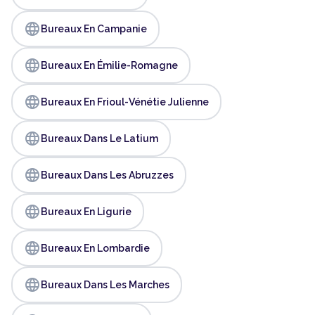
language
Bureaux En Campanie
language
Bureaux En Émilie-Romagne
language
Bureaux En Frioul-Vénétie Julienne
language
Bureaux Dans Le Latium
language
Bureaux Dans Les Abruzzes
language
Bureaux En Ligurie
language
Bureaux En Lombardie
language
Bureaux Dans Les Marches