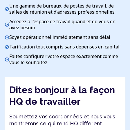
Une gamme de bureaux, de postes de travail, de
check_circle
salles de réunion et d'adresses professionnelles
Accédez à l'espace de travail quand et où vous en
check_circle
avez besoin
Soyez opérationnel immédiatement sans délai
check_circle
Tarification tout compris sans dépenses en capital
check_circle
Faites configurer votre espace exactement comme
check_circle
vous le souhaitez
Dites bonjour à la façon
HQ de travailler
Soumettez vos coordonnées et nous vous
montrerons ce qui rend HQ différent.