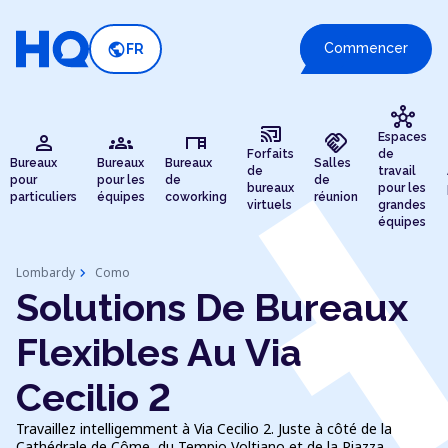
public
Commencer
FR
hub
cast_connected
person
groups
desk
handshake
Espaces
Forfaits
de
Bureaux
Bureaux
Bureaux
Salles
de
travail
pour
pour les
de
de
bureaux
pour les
particuliers
équipes
coworking
réunion
virtuels
grandes
équipes
chevron_right
Lombardy
Como
Solutions De Bureaux
Flexibles Au Via
Cecilio 2
Travaillez intelligemment à Via Cecilio 2. Juste à côté de la
Cathédrale de Côme, du Tempio Voltiano et de la Piazza