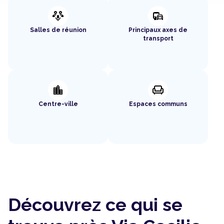
adaptive_audio_mic
commute
Salles de réunion
Principaux axes de
transport
location_city
chair
Centre-ville
Espaces communs
Découvrez ce qui se