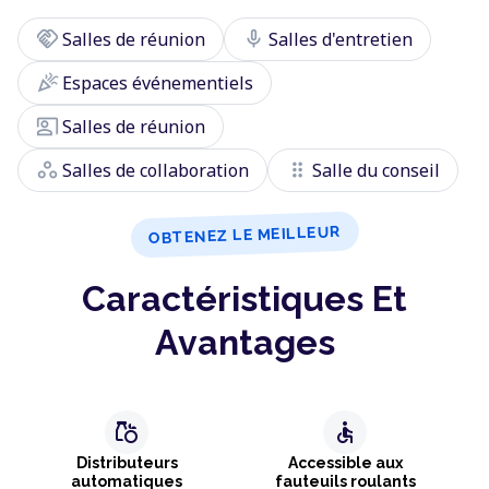
handshake
mic
Salles de réunion
Salles d'entretien
celebration
Espaces événementiels
co_present
Salles de réunion
workspaces
drag_indicator
Salles de collaboration
Salle du conseil
OBTENEZ LE MEILLEUR
Caractéristiques Et
Avantages
grocery
accessible
Distributeurs
Accessible aux
automatiques
fauteuils roulants