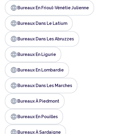
language
Bureaux En Frioul-Vénétie Julienne
language
Bureaux Dans Le Latium
language
Bureaux Dans Les Abruzzes
language
Bureaux En Ligurie
language
Bureaux En Lombardie
language
Bureaux Dans Les Marches
language
Bureaux À Piedmont
language
Bureaux En Pouilles
language
Bureaux À Sardaigne