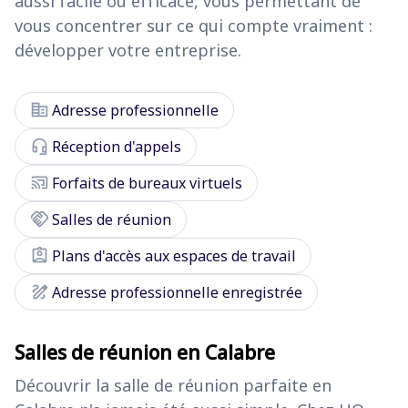
aussi facile ou efficace, vous permettant de
vous concentrer sur ce qui compte vraiment :
développer votre entreprise.
corporate_fare
Adresse professionnelle
headset_mic
Réception d'appels
cast_connected
Forfaits de bureaux virtuels
handshake
Salles de réunion
assignment_ind
Plans d'accès aux espaces de travail
draw
Adresse professionnelle enregistrée
Salles de réunion en Calabre
Découvrir la salle de réunion parfaite en