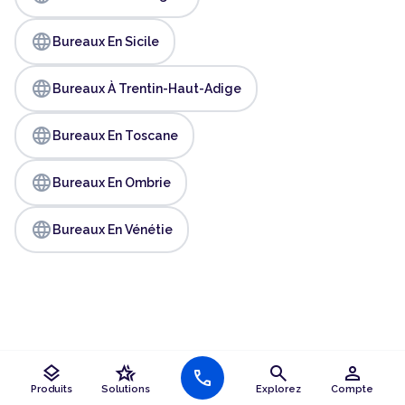
language
Bureaux En Sicile
language
Bureaux À Trentin-Haut-Adige
language
Bureaux En Toscane
language
Bureaux En Ombrie
language
Bureaux En Vénétie
layers
hotel_class
search
person
call
Produits
Solutions
Explorez
Compte
Les contrats HQ ne sont pas des contrats de location,