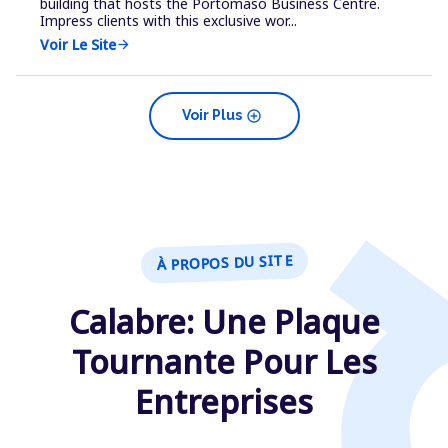
building that hosts the Portomaso Business Centre.
Impress clients with this exclusive wor...
Voir Le Site
arrow_forward
add_circle
Voir Plus
À PROPOS DU SITE
Calabre: Une Plaque
Tournante Pour Les
Entreprises