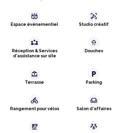
stadium
frame_person_mic
Espace événementiel
Studio créatif
partner_exchange
shower
Réception & Services
Douches
d'assistance sur site
deck
local_parking
Terrasse
Parking
directions_bike
weekend
Rangement pour vélos
Salon d'affaires
emoji_food_beverage
adaptive_audio_mic