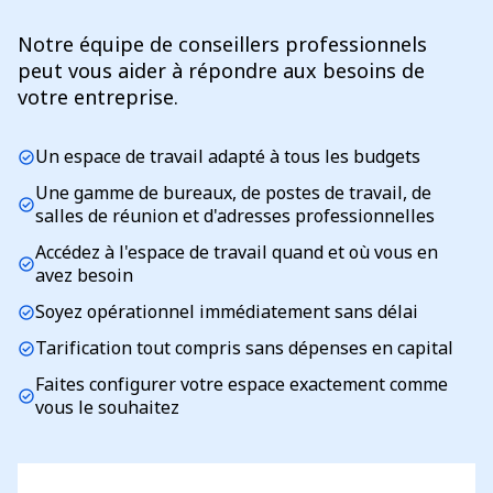
Notre équipe de conseillers professionnels
peut vous aider à répondre aux besoins de
votre entreprise.
Un espace de travail adapté à tous les budgets
check_circle
Une gamme de bureaux, de postes de travail, de
check_circle
salles de réunion et d'adresses professionnelles
Accédez à l'espace de travail quand et où vous en
check_circle
avez besoin
Soyez opérationnel immédiatement sans délai
check_circle
Tarification tout compris sans dépenses en capital
check_circle
Faites configurer votre espace exactement comme
check_circle
vous le souhaitez