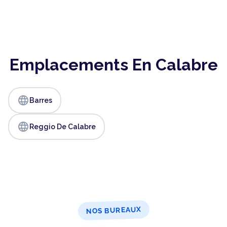
Emplacements En Calabre
language
Barres
language
Reggio De Calabre
NOS BUREAUX