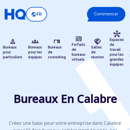
public
Commencer
FR
hub
cast_connected
person
groups
desk
handshake
Espaces
Forfaits
de
Bureaux
Bureaux
Bureaux
Salles
de
travail
pour
pour les
de
de
bureaux
pour les
particuliers
équipes
coworking
réunion
virtuels
grandes
équipes
Bureaux En Calabre
Créez une base pour votre entreprise dans Calabre