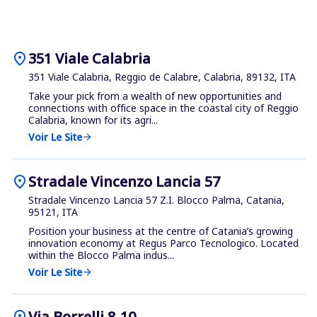
location_on
351 Viale Calabria
351 Viale Calabria, Reggio de Calabre, Calabria, 89132, ITA
Take your pick from a wealth of new opportunities and
connections with office space in the coastal city of Reggio
Calabria, known for its agri...
Voir Le Site
arrow_forward
location_on
Stradale Vincenzo Lancia 57
Stradale Vincenzo Lancia 57 Z.I. Blocco Palma, Catania,
95121, ITA
Position your business at the centre of Catania’s growing
innovation economy at Regus Parco Tecnologico. Located
within the Blocco Palma indus...
Voir Le Site
arrow_forward
location_on
Via Borrelli 8-10