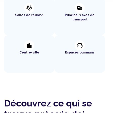
adaptive_audio_mic
commute
Salles de réunion
Principaux axes de
transport
location_city
chair
Centre-ville
Espaces communs
Découvrez ce qui se