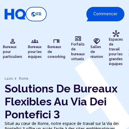
public
Commencer
FR
hub
cast_connected
person
groups
desk
handshake
Espaces
Forfaits
de
Bureaux
Bureaux
Bureaux
Salles
de
travail
pour
pour les
de
de
bureaux
pour les
particuliers
équipes
coworking
réunion
virtuels
grandes
équipes
chevron_right
Lazio
Rome
Solutions De Bureaux
Flexibles Au Via Dei
Pontefici 3
Situé au cœur de Rome, notre espace de travail sur la Via dei
Pontefici 3 offre un accès facile à des sites emblématiques