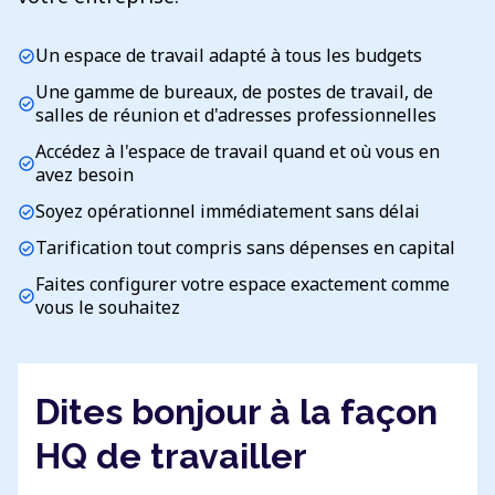
Un espace de travail adapté à tous les budgets
check_circle
Une gamme de bureaux, de postes de travail, de
check_circle
salles de réunion et d'adresses professionnelles
Accédez à l'espace de travail quand et où vous en
check_circle
avez besoin
Soyez opérationnel immédiatement sans délai
check_circle
Tarification tout compris sans dépenses en capital
check_circle
Faites configurer votre espace exactement comme
check_circle
vous le souhaitez
Dites bonjour à la façon
HQ de travailler