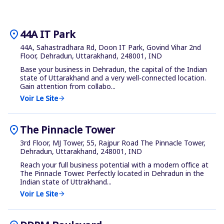
location_on
44A IT Park
44A, Sahastradhara Rd, Doon IT Park, Govind Vihar 2nd
Floor, Dehradun, Uttarakhand, 248001, IND
Base your business in Dehradun, the capital of the Indian
state of Uttarakhand and a very well-connected location.
Gain attention from collabo...
Voir Le Site
arrow_forward
location_on
The Pinnacle Tower
3rd Floor, MJ Tower, 55, Rajpur Road The Pinnacle Tower,
Dehradun, Uttarakhand, 248001, IND
Reach your full business potential with a modern office at
The Pinnacle Tower. Perfectly located in Dehradun in the
Indian state of Uttrakhand...
Voir Le Site
arrow_forward