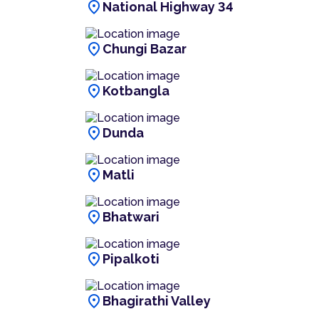
location_on
National Highway 34
location_on
Chungi Bazar
location_on
Kotbangla
location_on
Dunda
location_on
Matli
location_on
Bhatwari
location_on
Pipalkoti
location_on
Bhagirathi Valley