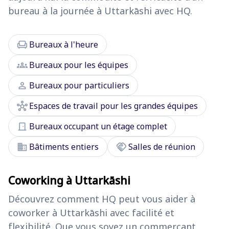
bureau à la journée à Uttarkāshi avec HQ.
chair
Bureaux à l'heure
groups
Bureaux pour les équipes
person
Bureaux pour particuliers
hub
Espaces de travail pour les grandes équipes
door_front
Bureaux occupant un étage complet
domain
handshake
Bâtiments entiers
Salles de réunion
Coworking à Uttarkāshi
Découvrez comment HQ peut vous aider à
coworker à Uttarkāshi avec facilité et
flexibilité. Que vous soyez un commerçant