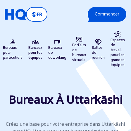
public
Commencer
FR
hub
cast_connected
person
groups
desk
handshake
Espaces
Forfaits
de
Bureaux
Bureaux
Bureaux
Salles
de
travail
pour
pour les
de
de
bureaux
pour les
particuliers
équipes
coworking
réunion
virtuels
grandes
équipes
Bureaux À Uttarkāshi
Créez une base pour votre entreprise dans Uttarkāshi