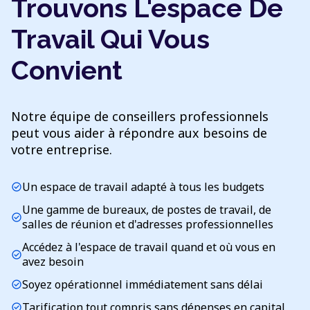
Trouvons L'espace De
Travail Qui Vous
Convient
Notre équipe de conseillers professionnels
peut vous aider à répondre aux besoins de
votre entreprise.
Un espace de travail adapté à tous les budgets
check_circle
Une gamme de bureaux, de postes de travail, de
check_circle
salles de réunion et d'adresses professionnelles
Accédez à l'espace de travail quand et où vous en
check_circle
avez besoin
Soyez opérationnel immédiatement sans délai
check_circle
Tarification tout compris sans dépenses en capital
check_circle