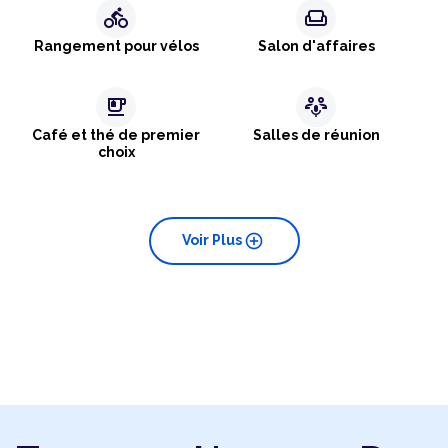
directions_bike
weekend
Rangement pour vélos
Salon d'affaires
emoji_food_beverage
adaptive_audio_mic
Café et thé de premier
Salles de réunion
choix
add_circle
Voir Plus