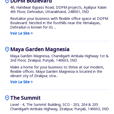
location_on
DDPM Boulevard
40, Haridwar Bypass Road, DDPM projects, Ajabpur Kalan
4th Floor, Dehradun, Uttarakhand, 248001, IND
Revitalise your business with flexible office space at DDPM
Boulevard. Nestled in the foothills near the Himalayas,
Dehradun is known for its ...
Voir Le Site
arrow_forward
location_on
Maya Garden Magnesia
Maya Garden Magnesia, Chandigarh Ambala Highway 1st &
2nd Floor, Zirakpur, Punjab, 140603, IND
Make a home for your business to thrive at our modern,
flexible offices. Maya Garden Magnesia is located in the
vibrant city of Zirakpur, stra...
Voir Le Site
arrow_forward
location_on
The Summit
Level - 4, The Summit Building, SCO - 203, 204 & 205
Chandigarh-Ambala Highway, Zirakpur, Punjab, 140603, IND