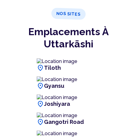
NOS SITES
Emplacements À
Uttarkāshi
location_on
Tiloth
location_on
Gyansu
location_on
Joshiyara
location_on
Gangotri Road