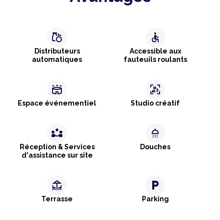
grocery
accessible
Distributeurs
Accessible aux
automatiques
fauteuils roulants
stadium
frame_person_mic
Espace événementiel
Studio créatif
partner_exchange
shower
Réception & Services
Douches
d'assistance sur site
deck
local_parking
Terrasse
Parking