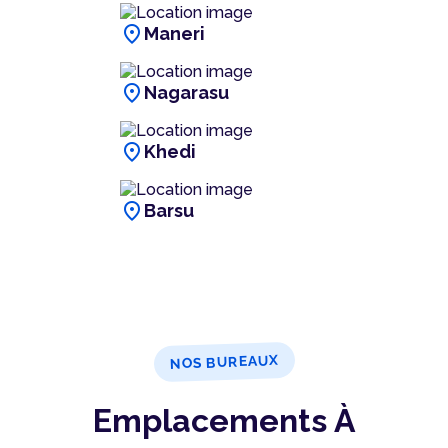
location_on
Maneri
location_on
Nagarasu
location_on
Khedi
location_on
Barsu
NOS BUREAUX
Emplacements À