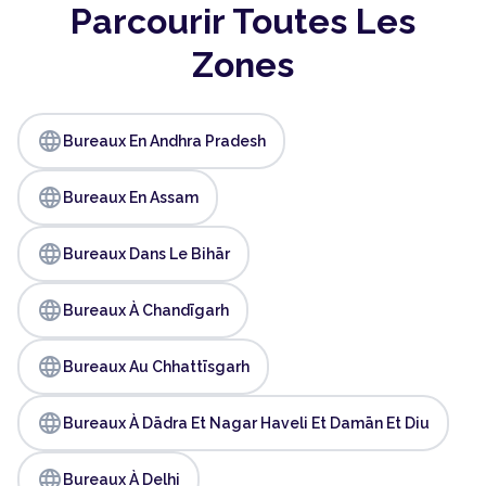
Parcourir Toutes Les
Zones
language
Bureaux En Andhra Pradesh
language
Bureaux En Assam
language
Bureaux Dans Le Bihār
language
Bureaux À Chandīgarh
language
Bureaux Au Chhattīsgarh
language
Bureaux À Dādra Et Nagar Haveli Et Damān Et Diu
language
Bureaux À Delhi