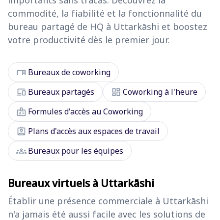
importants sans tracas. Découvrez la
commodité, la fiabilité et la fonctionnalité du
bureau partagé de HQ à Uttarkāshi et boostez
votre productivité dès le premier jour.
desk
Bureaux de coworking
devices
dashboard
Bureaux partagés
Coworking à l'heure
badge
Formules d'accès au Coworking
assignment_ind
Plans d'accès aux espaces de travail
groups
Bureaux pour les équipes
Bureaux virtuels à Uttarkāshi
Établir une présence commerciale à Uttarkāshi
n'a jamais été aussi facile avec les solutions de