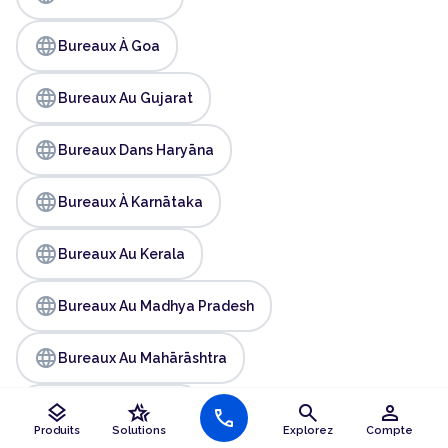
language
Bureaux À Goa
language
Bureaux Au Gujarat
language
Bureaux Dans Haryāna
language
Bureaux À Karnātaka
language
Bureaux Au Kerala
language
Bureaux Au Madhya Pradesh
language
Bureaux Au Mahārāshtra
language
layers
hotel_class
search
person
Bureaux En Odisha
call
Produits
Solutions
Explorez
Compte