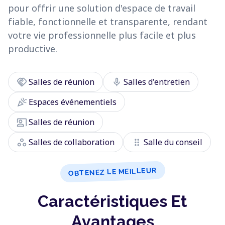
pour offrir une solution d'espace de travail
fiable, fonctionnelle et transparente, rendant
votre vie professionnelle plus facile et plus
productive.
handshake
mic
Salles de réunion
Salles d'entretien
celebration
Espaces événementiels
co_present
Salles de réunion
workspaces
drag_indicator
Salles de collaboration
Salle du conseil
OBTENEZ LE MEILLEUR
Caractéristiques Et
Avantages