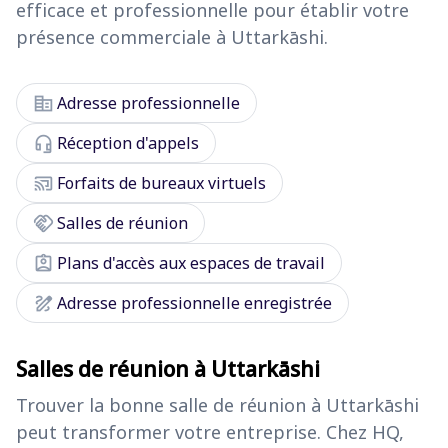
efficace et professionnelle pour établir votre
présence commerciale à Uttarkāshi.
corporate_fare
Adresse professionnelle
headset_mic
Réception d'appels
cast_connected
Forfaits de bureaux virtuels
handshake
Salles de réunion
assignment_ind
Plans d'accès aux espaces de travail
draw
Adresse professionnelle enregistrée
Salles de réunion à Uttarkāshi
Trouver la bonne salle de réunion à Uttarkāshi
peut transformer votre entreprise. Chez HQ,