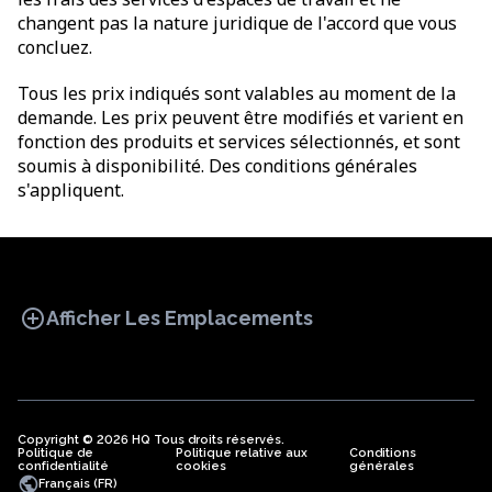
changent pas la nature juridique de l'accord que vous
concluez.
Tous les prix indiqués sont valables au moment de la
demande. Les prix peuvent être modifiés et varient en
fonction des produits et services sélectionnés, et sont
soumis à disponibilité. Des conditions générales
s'appliquent.
add_circle
Afficher Les Emplacements
Copyright © 2026 HQ Tous droits réservés.
Politique de
BUREAU
Politique relative aux
COWORKING
Conditions
BUREAUX
confidentialité
cookies
générales
VIRTUELS
public
Français (FR)