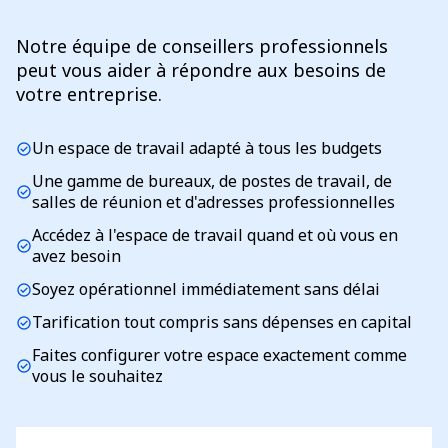
Notre équipe de conseillers professionnels
peut vous aider à répondre aux besoins de
votre entreprise.
Un espace de travail adapté à tous les budgets
check_circle
Une gamme de bureaux, de postes de travail, de
check_circle
salles de réunion et d'adresses professionnelles
Accédez à l'espace de travail quand et où vous en
check_circle
avez besoin
Soyez opérationnel immédiatement sans délai
check_circle
Tarification tout compris sans dépenses en capital
check_circle
Faites configurer votre espace exactement comme
check_circle
vous le souhaitez