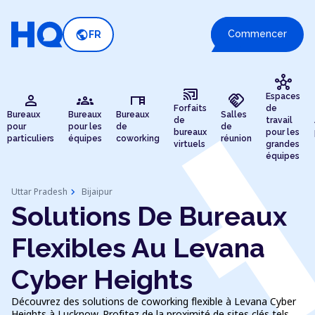
public
Commencer
FR
hub
cast_connected
person
groups
desk
handshake
Espaces
Forfaits
de
Bureaux
Bureaux
Bureaux
Salles
de
travail
pour
pour les
de
de
bureaux
pour les
particuliers
équipes
coworking
réunion
virtuels
grandes
équipes
chevron_right
Uttar Pradesh
Bijaipur
Solutions De Bureaux
Flexibles Au Levana
Cyber Heights
Découvrez des solutions de coworking flexible à Levana Cyber
Heights à Lucknow. Profitez de la proximité de sites clés tels