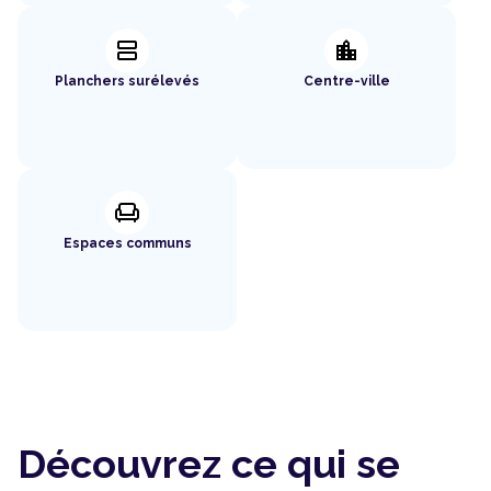
splitscreen
location_city
Planchers surélevés
Centre-ville
chair
Espaces communs
Découvrez ce qui se