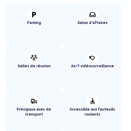
local_parking
weekend
Parking
Salon d'affaires
adaptive_audio_mic
nest_cam_outdoor
Salles de réunion
24/7 vidéosurveillance
commute
accessible
Principaux axes de
Accessible aux fauteuils
transport
roulants