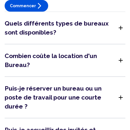
arrow_forward_ios
Commencer
Quels différents types de bureaux
add
sont disponibles?
Combien coûte la location d'un
add
Bureau?
Puis-je réserver un bureau ou un
add
poste de travail pour une courte
durée ?
Puis-je accueillir des invités et