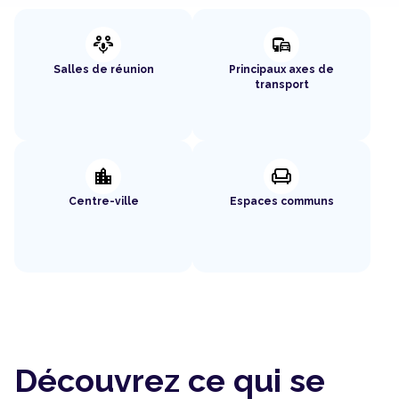
adaptive_audio_mic
commute
Salles de réunion
Principaux axes de
transport
location_city
chair
Centre-ville
Espaces communs
Découvrez ce qui se