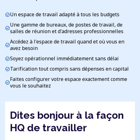
Un espace de travail adapté à tous les budgets
check_circle
Une gamme de bureaux, de postes de travail, de
check_circle
salles de réunion et d'adresses professionnelles
Accédez à l'espace de travail quand et où vous en
check_circle
avez besoin
Soyez opérationnel immédiatement sans délai
check_circle
Tarification tout compris sans dépenses en capital
check_circle
Faites configurer votre espace exactement comme
check_circle
vous le souhaitez
Dites bonjour à la façon
HQ de travailler