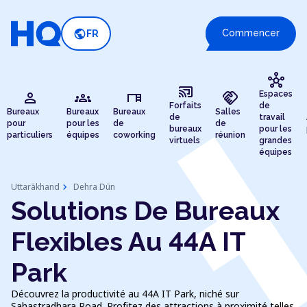
public
Commencer
FR
hub
cast_connected
person
groups
desk
handshake
Espaces
Forfaits
de
Bureaux
Bureaux
Bureaux
Salles
de
travail
pour
pour les
de
de
bureaux
pour les
particuliers
équipes
coworking
réunion
virtuels
grandes
équipes
chevron_right
Uttarākhand
Dehra Dūn
Solutions De Bureaux
Flexibles Au 44A IT
Park
Découvrez la productivité au 44A IT Park, niché sur
Sahastradhara Road. Profitez des attractions à proximité telles