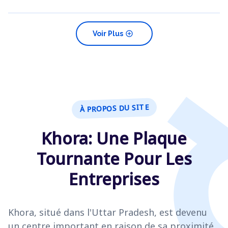
add_circle
Voir Plus
À PROPOS DU SITE
Khora: Une Plaque
Tournante Pour Les
Entreprises
Khora, situé dans l'Uttar Pradesh, est devenu
un centre important en raison de sa proximité