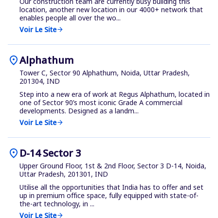
Our construction team are currently busy building this
location, another new location in our 4000+ network that
enables people all over the wo...
Voir Le Site
arrow_forward
location_on
Alphathum
Tower C, Sector 90 Alphathum, Noida, Uttar Pradesh,
201304, IND
Step into a new era of work at Regus Alphathum, located in
one of Sector 90’s most iconic Grade A commercial
developments. Designed as a landm...
Voir Le Site
arrow_forward
location_on
D-14 Sector 3
Upper Ground Floor, 1st & 2nd Floor, Sector 3 D-14, Noida,
Uttar Pradesh, 201301, IND
Utilise all the opportunities that India has to offer and set
up in premium office space, fully equipped with state-of-
the-art technology, in ...
Voir Le Site
arrow_forward