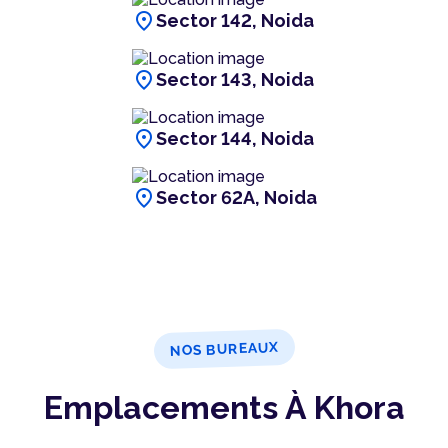
location_on
Sector 142, Noida
location_on
Sector 143, Noida
location_on
Sector 144, Noida
location_on
Sector 62A, Noida
NOS BUREAUX
Emplacements À Khora