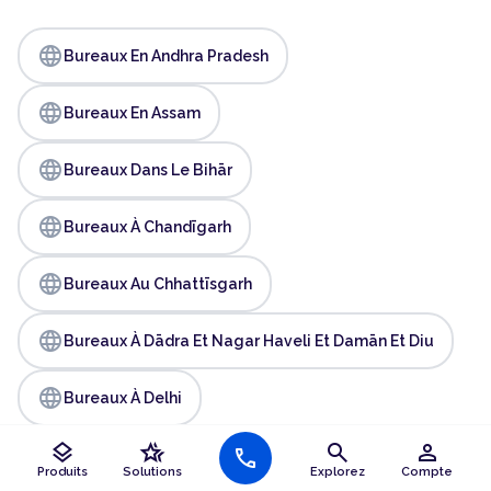
language
Bureaux En Andhra Pradesh
language
Bureaux En Assam
language
Bureaux Dans Le Bihār
language
Bureaux À Chandīgarh
language
Bureaux Au Chhattīsgarh
language
Bureaux À Dādra Et Nagar Haveli Et Damān Et Diu
language
Bureaux À Delhi
layers
hotel_class
search
person
language
call
Bureaux À Goa
Produits
Solutions
Explorez
Compte