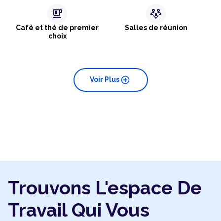
emoji_food_beverage
adaptive_audio_mic
Café et thé de premier
Salles de réunion
choix
add_circle
Voir Plus
Trouvons L'espace De
Travail Qui Vous