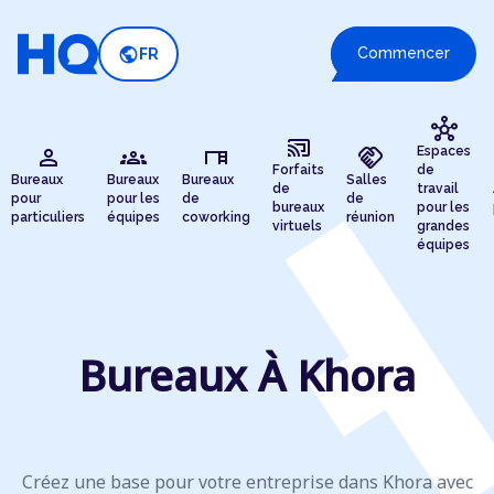
public
Commencer
FR
hub
cast_connected
person
groups
desk
handshake
Espaces
Forfaits
de
Bureaux
Bureaux
Bureaux
Salles
de
travail
pour
pour les
de
de
bureaux
pour les
particuliers
équipes
coworking
réunion
virtuels
grandes
équipes
Bureaux À Khora
Créez une base pour votre entreprise dans Khora avec