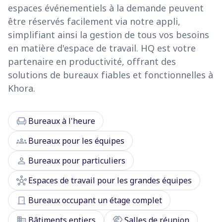
espaces événementiels à la demande peuvent
être réservés facilement via notre appli,
simplifiant ainsi la gestion de tous vos besoins
en matière d'espace de travail. HQ est votre
partenaire en productivité, offrant des
solutions de bureaux fiables et fonctionnelles à
Khora.
chair
Bureaux à l'heure
groups
Bureaux pour les équipes
person
Bureaux pour particuliers
hub
Espaces de travail pour les grandes équipes
door_front
Bureaux occupant un étage complet
domain
handshake
Bâtiments entiers
Salles de réunion