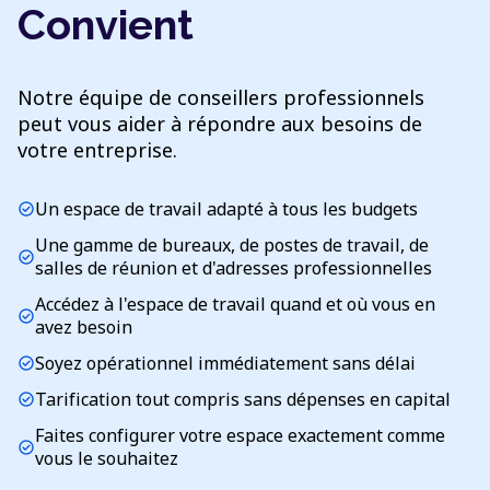
Convient
Notre équipe de conseillers professionnels
peut vous aider à répondre aux besoins de
votre entreprise.
Un espace de travail adapté à tous les budgets
check_circle
Une gamme de bureaux, de postes de travail, de
check_circle
salles de réunion et d'adresses professionnelles
Accédez à l'espace de travail quand et où vous en
check_circle
avez besoin
Soyez opérationnel immédiatement sans délai
check_circle
Tarification tout compris sans dépenses en capital
check_circle
Faites configurer votre espace exactement comme
check_circle
vous le souhaitez