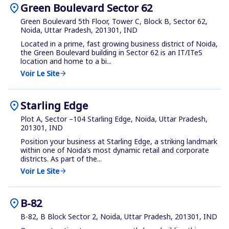
location_on
Green Boulevard Sector 62
Green Boulevard 5th Floor, Tower C, Block B, Sector 62,
Noida, Uttar Pradesh, 201301, IND
Located in a prime, fast growing business district of Noida,
the Green Boulevard building in Sector 62 is an IT/ITeS
location and home to a bi...
Voir Le Site
arrow_forward
location_on
Starling Edge
Plot A, Sector –104 Starling Edge, Noida, Uttar Pradesh,
201301, IND
Position your business at Starling Edge, a striking landmark
within one of Noida’s most dynamic retail and corporate
districts. As part of the...
Voir Le Site
arrow_forward
location_on
B-82
B-82, B Block Sector 2, Noida, Uttar Pradesh, 201301, IND