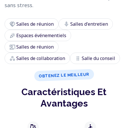
sans stress.
handshake
mic
Salles de réunion
Salles d'entretien
celebration
Espaces événementiels
co_present
Salles de réunion
workspaces
drag_indicator
Salles de collaboration
Salle du conseil
OBTENEZ LE MEILLEUR
Caractéristiques Et
Avantages
grocery
accessible