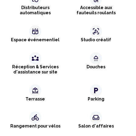
Distributeurs
Accessible aux
automatiques
fauteuils roulants
stadium
frame_person_mic
Espace événementiel
Studio créatif
partner_exchange
shower
Réception & Services
Douches
d'assistance sur site
deck
local_parking
Terrasse
Parking
directions_bike
weekend
Rangement pour vélos
Salon d'affaires