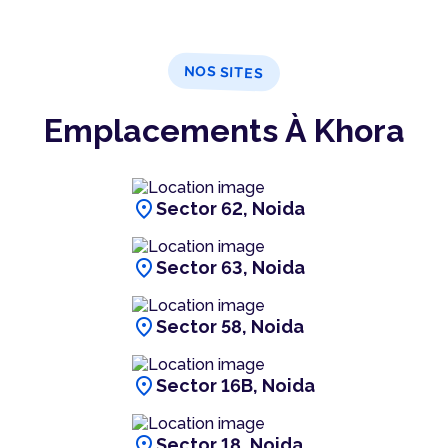
NOS SITES
Emplacements À Khora
location_on
Sector 62, Noida
location_on
Sector 63, Noida
location_on
Sector 58, Noida
location_on
Sector 16B, Noida
location_on
Sector 18, Noida