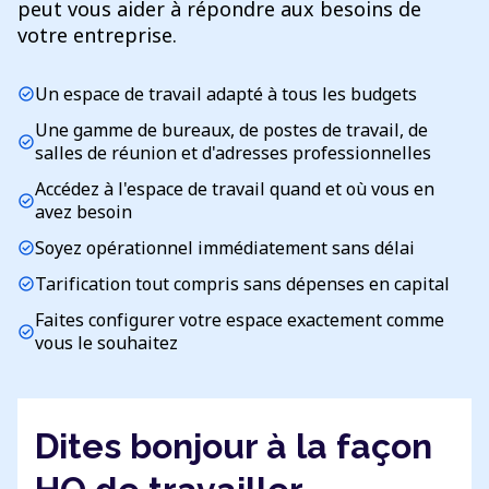
peut vous aider à répondre aux besoins de
votre entreprise.
Un espace de travail adapté à tous les budgets
check_circle
Une gamme de bureaux, de postes de travail, de
check_circle
salles de réunion et d'adresses professionnelles
Accédez à l'espace de travail quand et où vous en
check_circle
avez besoin
Soyez opérationnel immédiatement sans délai
check_circle
Tarification tout compris sans dépenses en capital
check_circle
Faites configurer votre espace exactement comme
check_circle
vous le souhaitez
Dites bonjour à la façon