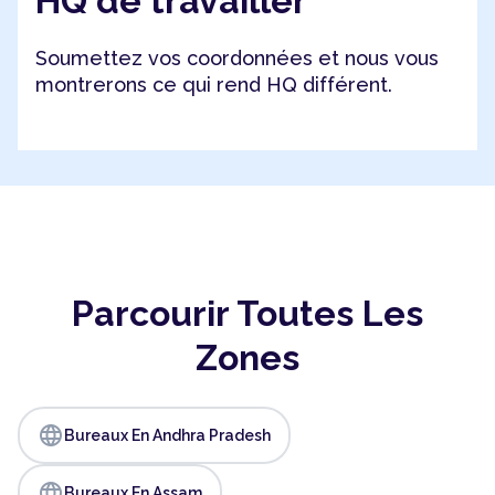
HQ de travailler
Soumettez vos coordonnées et nous vous
montrerons ce qui rend HQ différent.
Parcourir Toutes Les
Zones
language
Bureaux En Andhra Pradesh
language
Bureaux En Assam