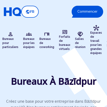
public
Commencer
FR
hub
cast_connected
person
groups
desk
handshake
Espaces
Forfaits
de
Bureaux
Bureaux
Bureaux
Salles
de
travail
pour
pour les
de
de
bureaux
pour les
particuliers
équipes
coworking
réunion
virtuels
grandes
équipes
Bureaux À Bāzīdpur
Créez une base pour votre entreprise dans Bāzīdpur