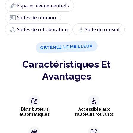
celebration
Espaces événementiels
co_present
Salles de réunion
workspaces
drag_indicator
Salles de collaboration
Salle du conseil
OBTENEZ LE MEILLEUR
Caractéristiques Et
Avantages
grocery
accessible
Distributeurs
Accessible aux
automatiques
fauteuils roulants
stadium
frame_person_mic