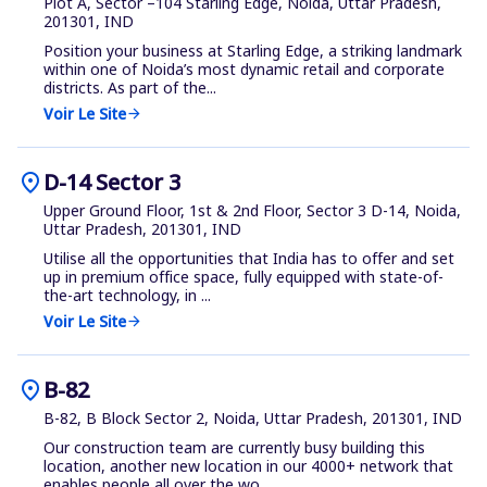
Plot A, Sector –104 Starling Edge, Noida, Uttar Pradesh,
201301, IND
Position your business at Starling Edge, a striking landmark
within one of Noida’s most dynamic retail and corporate
districts. As part of the...
Voir Le Site
arrow_forward
location_on
D-14 Sector 3
Upper Ground Floor, 1st & 2nd Floor, Sector 3 D-14, Noida,
Uttar Pradesh, 201301, IND
Utilise all the opportunities that India has to offer and set
up in premium office space, fully equipped with state-of-
the-art technology, in ...
Voir Le Site
arrow_forward
location_on
B-82
B-82, B Block Sector 2, Noida, Uttar Pradesh, 201301, IND
Our construction team are currently busy building this
location, another new location in our 4000+ network that
enables people all over the wo...