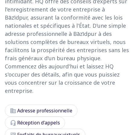
intimidant. HQ offre des conseils d'experts sur
l'enregistrement de votre entreprise à
Bāzīdpur, assurant la conformité avec les lois
nationales et spécifiques à l'État. D'une simple
adresse professionnelle à Bāzīdpur à des
solutions complètes de bureaux virtuels, nous
facilitons la prospérité des entreprises sans les
frais généraux d'un bureau physique.
Commencez dès aujourd'hui et laissez HQ
s'occuper des détails, afin que vous puissiez
vous concentrer sur la croissance de votre
entreprise.
corporate_fare
Adresse professionnelle
headset_mic
Réception d'appels
cast_connected
Forfaits de bureaux virtuels