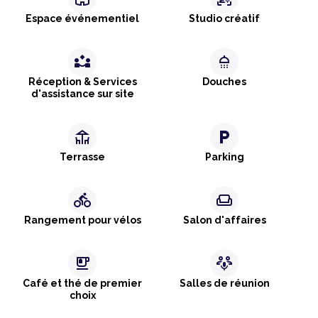
Espace événementiel
Studio créatif
partner_exchange
shower
Réception & Services
Douches
d'assistance sur site
deck
local_parking
Terrasse
Parking
directions_bike
weekend
Rangement pour vélos
Salon d'affaires
emoji_food_beverage
adaptive_audio_mic
Café et thé de premier
Salles de réunion
choix