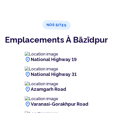
NOS SITES
Emplacements À Bāzīdpur
location_on
National Highway 19
location_on
National Highway 31
location_on
Azamgarh Road
location_on
Varanasi-Gorakhpur Road