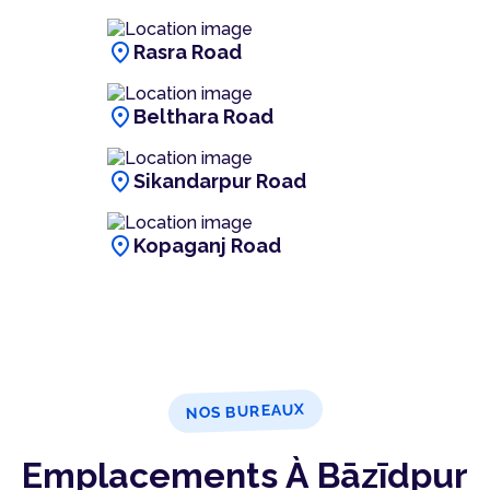
location_on
Rasra Road
location_on
Belthara Road
location_on
Sikandarpur Road
location_on
Kopaganj Road
NOS BUREAUX
Emplacements À Bāzīdpur