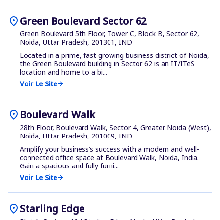
location_on
Green Boulevard Sector 62
Green Boulevard 5th Floor, Tower C, Block B, Sector 62,
Noida, Uttar Pradesh, 201301, IND
Located in a prime, fast growing business district of Noida,
the Green Boulevard building in Sector 62 is an IT/ITeS
location and home to a bi...
Voir Le Site
arrow_forward
location_on
Boulevard Walk
28th Floor, Boulevard Walk, Sector 4, Greater Noida (West),
Noida, Uttar Pradesh, 201009, IND
Amplify your business’s success with a modern and well-
connected office space at Boulevard Walk, Noida, India.
Gain a spacious and fully furni...
Voir Le Site
arrow_forward
location_on
Starling Edge