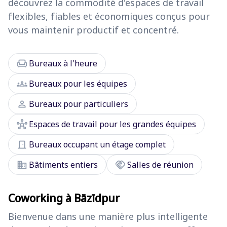
découvrez la commodité d'espaces de travail
flexibles, fiables et économiques conçus pour
vous maintenir productif et concentré.
chair
Bureaux à l'heure
groups
Bureaux pour les équipes
person
Bureaux pour particuliers
hub
Espaces de travail pour les grandes équipes
door_front
Bureaux occupant un étage complet
domain
handshake
Bâtiments entiers
Salles de réunion
Coworking à Bāzīdpur
Bienvenue dans une manière plus intelligente