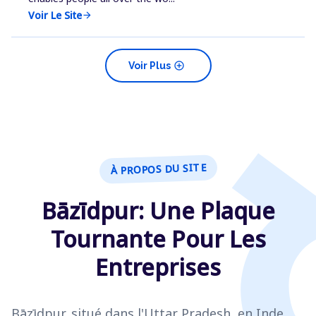
Voir Le Site
arrow_forward
add_circle
Voir Plus
À PROPOS DU SITE
Bāzīdpur: Une Plaque
Tournante Pour Les
Entreprises
Bāzīdpur, situé dans l'Uttar Pradesh, en Inde,