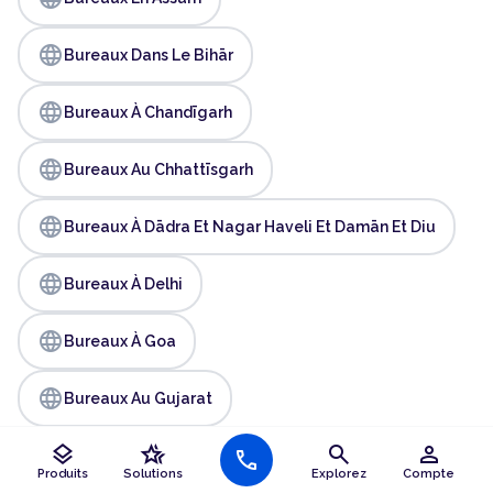
language
Bureaux Dans Le Bihār
language
Bureaux À Chandīgarh
language
Bureaux Au Chhattīsgarh
language
Bureaux À Dādra Et Nagar Haveli Et Damān Et Diu
language
Bureaux À Delhi
language
Bureaux À Goa
language
Bureaux Au Gujarat
layers
hotel_class
search
person
language
call
Bureaux Dans Haryāna
Produits
Solutions
Explorez
Compte