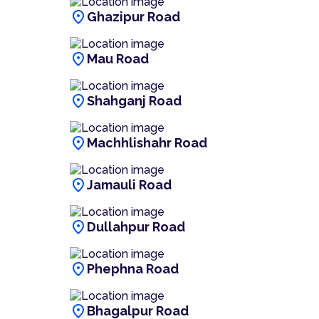
location_on
Ghazipur Road
location_on
Mau Road
location_on
Shahganj Road
location_on
Machhlishahr Road
location_on
Jamauli Road
location_on
Dullahpur Road
location_on
Phephna Road
location_on
Bhagalpur Road