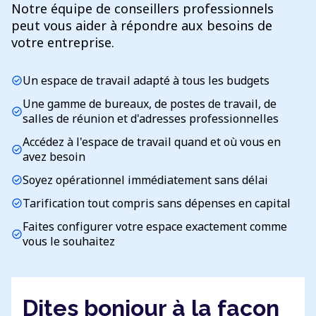
Notre équipe de conseillers professionnels
peut vous aider à répondre aux besoins de
votre entreprise.
Un espace de travail adapté à tous les budgets
check_circle
Une gamme de bureaux, de postes de travail, de
check_circle
salles de réunion et d'adresses professionnelles
Accédez à l'espace de travail quand et où vous en
check_circle
avez besoin
Soyez opérationnel immédiatement sans délai
check_circle
Tarification tout compris sans dépenses en capital
check_circle
Faites configurer votre espace exactement comme
check_circle
vous le souhaitez
Dites bonjour à la façon