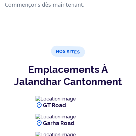
Commençons dès maintenant.
NOS SITES
Emplacements À
Jalandhar Cantonment
location_on
GT Road
location_on
Garha Road