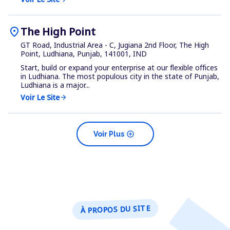
location_on
The High Point
GT Road, Industrial Area - C, Jugiana 2nd Floor, The High
Point, Ludhiana, Punjab, 141001, IND
Start, build or expand your enterprise at our flexible offices
in Ludhiana. The most populous city in the state of Punjab,
Ludhiana is a major...
Voir Le Site
arrow_forward
add_circle
Voir Plus
À PROPOS DU SITE