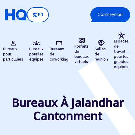
public
Commencer
FR
hub
cast_connected
person
groups
desk
handshake
Espaces
Forfaits
de
Bureaux
Bureaux
Bureaux
Salles
de
travail
pour
pour les
de
de
bureaux
pour les
particuliers
équipes
coworking
réunion
virtuels
grandes
équipes
Bureaux À Jalandhar
Cantonment