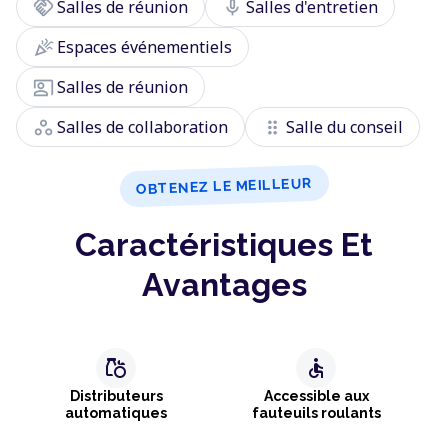
handshake
mic
Salles de réunion
Salles d'entretien
celebration
Espaces événementiels
co_present
Salles de réunion
workspaces
drag_indicator
Salles de collaboration
Salle du conseil
OBTENEZ LE MEILLEUR
Caractéristiques Et
Avantages
grocery
accessible
Distributeurs
Accessible aux
automatiques
fauteuils roulants