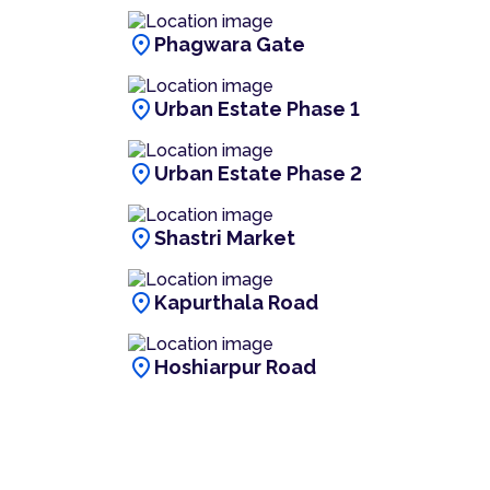
location_on
Phagwara Gate
location_on
Urban Estate Phase 1
location_on
Urban Estate Phase 2
location_on
Shastri Market
location_on
Kapurthala Road
location_on
Hoshiarpur Road