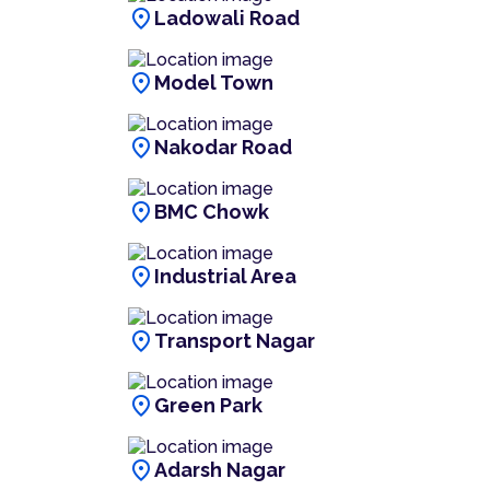
location_on
Ladowali Road
location_on
Model Town
location_on
Nakodar Road
location_on
BMC Chowk
location_on
Industrial Area
location_on
Transport Nagar
location_on
Green Park
location_on
Adarsh Nagar