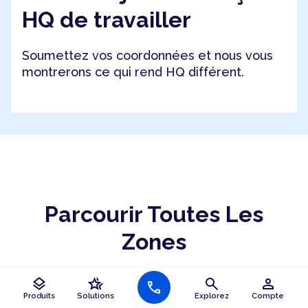
HQ de travailler
Soumettez vos coordonnées et nous vous
montrerons ce qui rend HQ différent.
Parcourir Toutes Les
Zones
layers
hotel_class
search
person
call
language
Bureaux En Andhra Pradesh
Produits
Solutions
Explorez
Compte