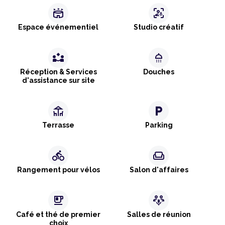
stadium
frame_person_mic
Espace événementiel
Studio créatif
partner_exchange
shower
Réception & Services
Douches
d'assistance sur site
deck
local_parking
Terrasse
Parking
directions_bike
weekend
Rangement pour vélos
Salon d'affaires
emoji_food_beverage
adaptive_audio_mic
Café et thé de premier
Salles de réunion
choix