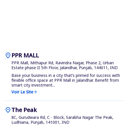
location_on
PPR MALL
PPR Mall, Mithapur Rd, Ravindra Nagar, Phase 2, Urban
Estate phase II 5th Floor, Jalandhar, Punjab, 144011, IND
Base your business in a city that’s primed for success with
flexible office space at PPR Mall in Jalandhar. Benefit from
smart city investment...
Voir Le Site
arrow_forward
location_on
The Peak
8C, Gurudwara Rd, C - Block, Sarabha Nagar The Peak,
Ludhiana, Punjab, 141001, IND