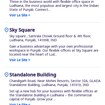
Thrive in the business world with flexible office space in
Ludhiana, the most populous and largest city in the Indian
State of Punjab. Connect...
Voir Le Site
arrow_forward
location_on
Sky Square
Sky square , Samrala Chowk Ground floor & 4th floor,
Ludhiana, Punjab, 141008, IND
Gain a business advantage with your own professional
workspace in Punjab. Our flexible offices at Sky Square are
located near the heart of Lud...
Voir Le Site
arrow_forward
location_on
Standalone Building
Chandigarh Road, Near Mohini Resorts, Sector 32A, GLADA
Standalone Building, Ludhiana, Punjab, 141010, IND
Set up a new hub for your business with flexible offices at
the Standalone Building in Ludhiana – the commercial
capital of Punjab. Grow your ...
Voir Le Site
arrow_forward