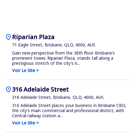
location_on
Riparian Plaza
71 Eagle Street, Brisbane, QLD, 4000, AUS
Gain new perspective from the 38th floor. Brisbane’s
prominent tower, Riparian Plaza, stands tall along a
prestigious stretch of the city’s ri...
Voir Le Site
arrow_forward
location_on
316 Adelaide Street
316 Adelaide Street, Brisbane, QLD, 4000, AUS
316 Adelaide Street places your business in Brisbane CBD,
the city’s main commercial and professional district, with
Central railway station a...
Voir Le Site
arrow_forward