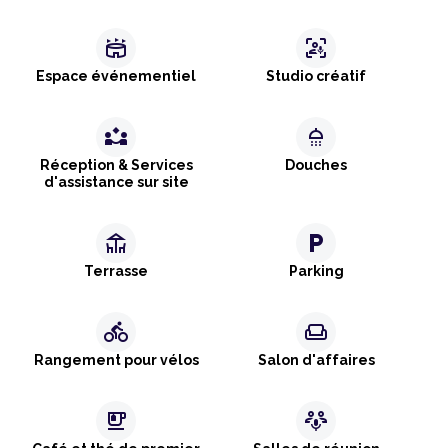
stadium
frame_person_mic
Espace événementiel
Studio créatif
partner_exchange
shower
Réception & Services
Douches
d'assistance sur site
deck
local_parking
Terrasse
Parking
directions_bike
weekend
Rangement pour vélos
Salon d'affaires
emoji_food_beverage
adaptive_audio_mic