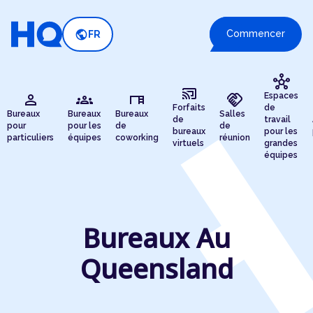
public
Commencer
FR
hub
cast_connected
person
groups
desk
handshake
Espaces
Forfaits
de
Bureaux
Bureaux
Bureaux
Salles
de
travail
pour
pour les
de
de
bureaux
pour les
particuliers
équipes
coworking
réunion
virtuels
grandes
équipes
Bureaux Au
Queensland