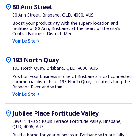
location_on
80 Ann Street
80 Ann Street, Brisbane, QLD, 4000, AUS
Boost your productivity with the superb location and
facilities of 80 Ann, Brisbane, at the heart of the city’s
Central Business District. Mee...
Voir Le Site
arrow_forward
location_on
193 North Quay
193 North Quay, Brisbane, QLD, 4000, AUS
Position your business in one of Brisbane’s most connected
commercial districts at 193 North Quay. Located along the
Brisbane River and within...
Voir Le Site
arrow_forward
location_on
Jubilee Place Fortitude Valley
Level 1 470 St Pauls Terrace Fortitude Valley, Brisbane,
QLD, 4006, AUS
Build a home for your business in Brisbane with our fully-