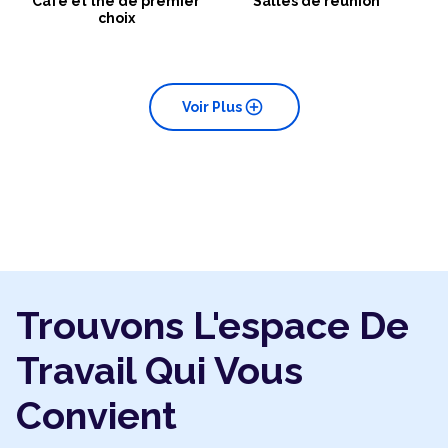
Café et thé de premier
Salles de réunion
choix
add_circle
Voir Plus
Trouvons L'espace De
Travail Qui Vous
Convient