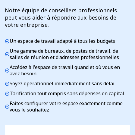
Notre équipe de conseillers professionnels
peut vous aider à répondre aux besoins de
votre entreprise.
Un espace de travail adapté à tous les budgets
check_circle
Une gamme de bureaux, de postes de travail, de
check_circle
salles de réunion et d'adresses professionnelles
Accédez à l'espace de travail quand et où vous en
check_circle
avez besoin
Soyez opérationnel immédiatement sans délai
check_circle
Tarification tout compris sans dépenses en capital
check_circle
Faites configurer votre espace exactement comme
check_circle
vous le souhaitez