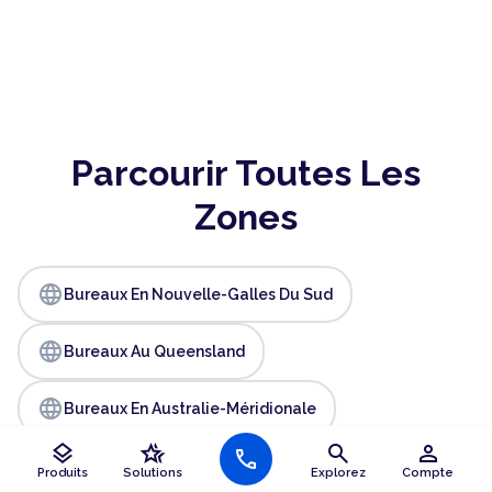
Parcourir Toutes Les
Zones
language
Bureaux En Nouvelle-Galles Du Sud
language
Bureaux Au Queensland
language
Bureaux En Australie-Méridionale
layers
hotel_class
search
person
call
language
Bureaux À Victoria
Produits
Solutions
Explorez
Compte