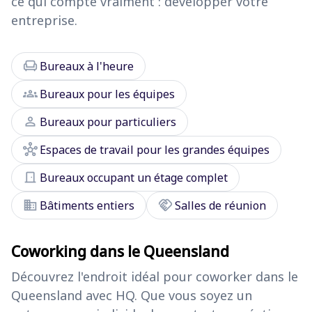
ce qui compte vraiment : développer votre
entreprise.
chair
Bureaux à l'heure
groups
Bureaux pour les équipes
person
Bureaux pour particuliers
hub
Espaces de travail pour les grandes équipes
door_front
Bureaux occupant un étage complet
domain
handshake
Bâtiments entiers
Salles de réunion
Coworking dans le Queensland
Découvrez l'endroit idéal pour coworker dans le
Queensland avec HQ. Que vous soyez un