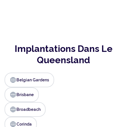
Implantations Dans Le
Queensland
language
Belgian Gardens
language
Brisbane
language
Broadbeach
language
Corinda