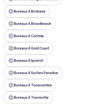
language
Bureaux À Brisbane
language
Bureaux À Broadbeach
language
Bureaux À Corinda
language
Bureaux À Gold Coast
language
Bureaux À Ipswich
language
Bureaux À Surfers Paradise
language
Bureaux À Toowoomba
language
Bureaux À Townsville