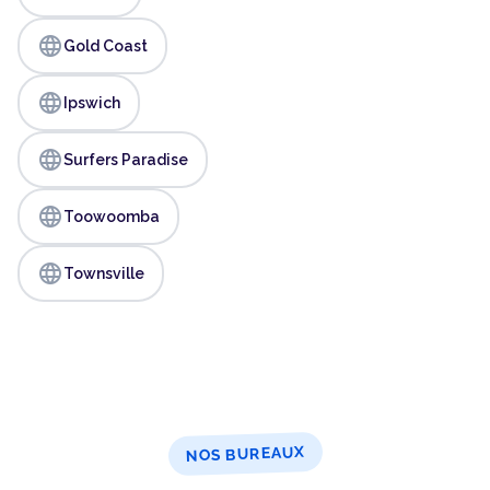
language
Gold Coast
language
Ipswich
language
Surfers Paradise
language
Toowoomba
language
Townsville
NOS BUREAUX