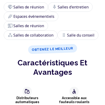
handshake
mic
Salles de réunion
Salles d'entretien
celebration
Espaces événementiels
co_present
Salles de réunion
workspaces
drag_indicator
Salles de collaboration
Salle du conseil
OBTENEZ LE MEILLEUR
Caractéristiques Et
Avantages
grocery
accessible
Distributeurs
Accessible aux
automatiques
fauteuils roulants