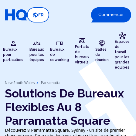
public
Commencer
FR
hub
cast_connected
person
groups
desk
handshake
Espaces
Forfaits
de
Bureaux
Bureaux
Bureaux
Salles
de
travail
pour
pour les
de
de
bureaux
pour les
particuliers
équipes
coworking
réunion
virtuels
grandes
équipes
chevron_right
New South Wales
Parramatta
Solutions De Bureaux
Flexibles Au 8
Parramatta Square
Découvrez 8 Parramatta Square, Sydney - un site de premier
choix entouré d'une riche histoire, d'une culture animée et de