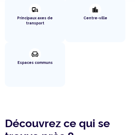
commute
location_city
Principaux axes de
Centre-ville
transport
chair
Espaces communs
Découvrez ce qui se