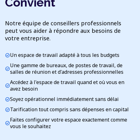
Convient
Notre équipe de conseillers professionnels
peut vous aider à répondre aux besoins de
votre entreprise.
Un espace de travail adapté à tous les budgets
check_circle
Une gamme de bureaux, de postes de travail, de
check_circle
salles de réunion et d'adresses professionnelles
Accédez à l'espace de travail quand et où vous en
check_circle
avez besoin
Soyez opérationnel immédiatement sans délai
check_circle
Tarification tout compris sans dépenses en capital
check_circle
Faites configurer votre espace exactement comme
check_circle
vous le souhaitez