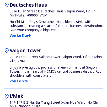
location_on
Deutsches Haus
33 le Duan Street Deutsches Haus Saigon Ward, Hô Chi
Minh-Ville, 700000, VNM
Ho Chi Minh City’s Deutsches Haus blends style with
substance, creating a state-of-the-art business destination.
Give your company a high-end,...
Voir Le Site
arrow_forward
location_on
Saigon Tower
29 Le Duan Street Saigon Tower Saigon Ward, Hô Chi Minh-
Ville, VNM
Enjoy a prestigious, professional environment at Saigon
Tower, in the heart of HCMC’s central business district. Rub
shoulders with consulate ...
Voir Le Site
arrow_forward
location_on
L'Mak
147-147 BIS Hai Ba Trung Street Xuan Hoa Ward, Ho Chi
Minh, 700000, VNM