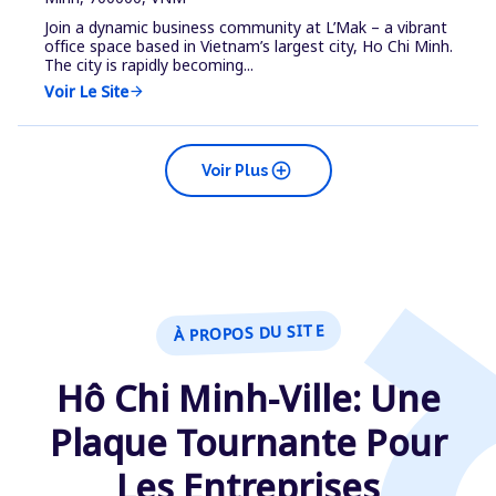
Join a dynamic business community at L’Mak – a vibrant
office space based in Vietnam’s largest city, Ho Chi Minh.
The city is rapidly becoming...
Voir Le Site
arrow_forward
add_circle
Voir Plus
À PROPOS DU SITE
Hô Chi Minh-Ville: Une
Plaque Tournante Pour
Les Entreprises