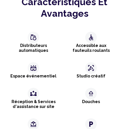
Caractéristiques Et
Avantages
grocery
accessible
Distributeurs
Accessible aux
automatiques
fauteuils roulants
stadium
frame_person_mic
Espace événementiel
Studio créatif
partner_exchange
shower
Réception & Services
Douches
d'assistance sur site
deck
local_parking