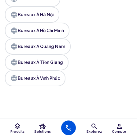
language
Bureaux À Hà Nội
language
Bureaux À Hồ Chí Minh
language
Bureaux À Quảng Nam
language
Bureaux À Tiền Giang
language
Bureaux À Vĩnh Phúc
layers
hotel_class
search
person
call
Produits
Solutions
Explorez
Compte
Les contrats HQ ne sont pas des contrats de location,