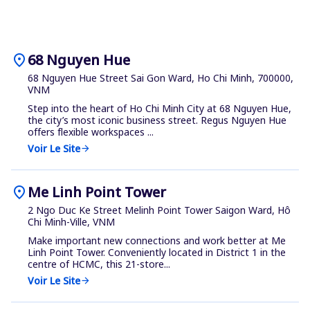
location_on
68 Nguyen Hue
68 Nguyen Hue Street Sai Gon Ward, Ho Chi Minh, 700000,
VNM
Step into the heart of Ho Chi Minh City at 68 Nguyen Hue,
the city’s most iconic business street. Regus Nguyen Hue
offers flexible workspaces ...
Voir Le Site
arrow_forward
location_on
Me Linh Point Tower
2 Ngo Duc Ke Street Melinh Point Tower Saigon Ward, Hô
Chi Minh-Ville, VNM
Make important new connections and work better at Me
Linh Point Tower. Conveniently located in District 1 in the
centre of HCMC, this 21-store...
Voir Le Site
arrow_forward