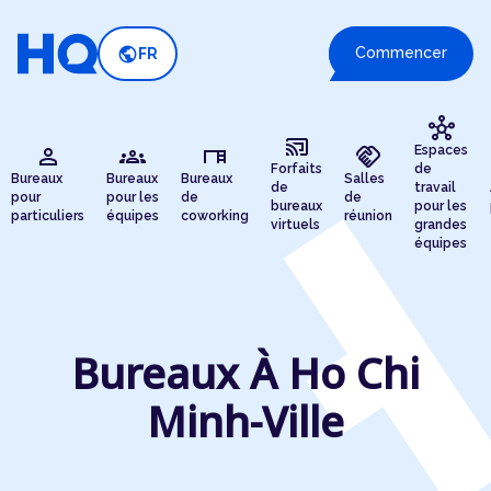
public
Commencer
FR
hub
cast_connected
person
groups
desk
handshake
Espaces
Forfaits
de
Bureaux
Bureaux
Bureaux
Salles
de
travail
pour
pour les
de
de
bureaux
pour les
particuliers
équipes
coworking
réunion
virtuels
grandes
équipes
Bureaux À Ho Chi
Minh-Ville