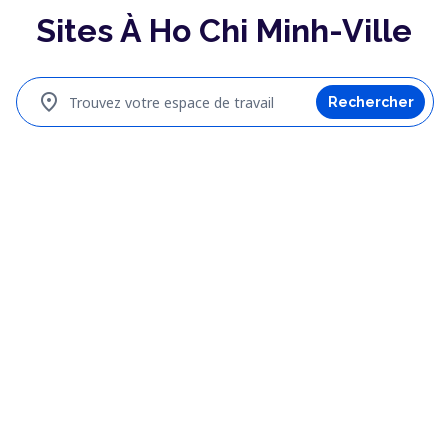
Sites À Ho Chi Minh-Ville
location_on
Trouvez votre espace de travail
Rechercher