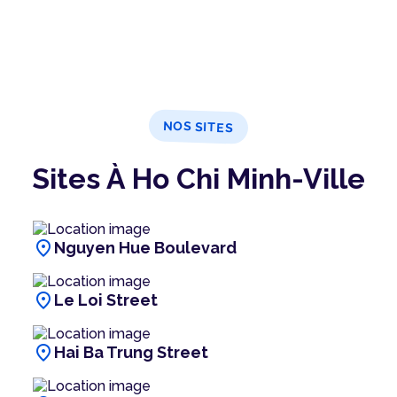
NOS SITES
Sites À Ho Chi Minh-Ville
location_on
Nguyen Hue Boulevard
location_on
Le Loi Street
location_on
Hai Ba Trung Street