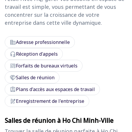
travail est simple, vous permettant de vous
concentrer sur la croissance de votre
entreprise dans cette ville dynamique.
corporate_fare
Adresse professionnelle
headset_mic
Réception d'appels
cast_connected
Forfaits de bureaux virtuels
handshake
Salles de réunion
assignment_ind
Plans d'accès aux espaces de travail
draw
Enregistrement de l'entreprise
Salles de réunion à Ho Chi Minh-Ville
Trouver la salle de réunion parfaite à Ho Chi