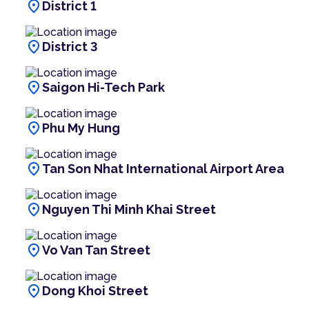
location_on
District 1
location_on
District 3
location_on
Saigon Hi-Tech Park
location_on
Phu My Hung
location_on
Tan Son Nhat International Airport Area
location_on
Nguyen Thi Minh Khai Street
location_on
Vo Van Tan Street
location_on
Dong Khoi Street