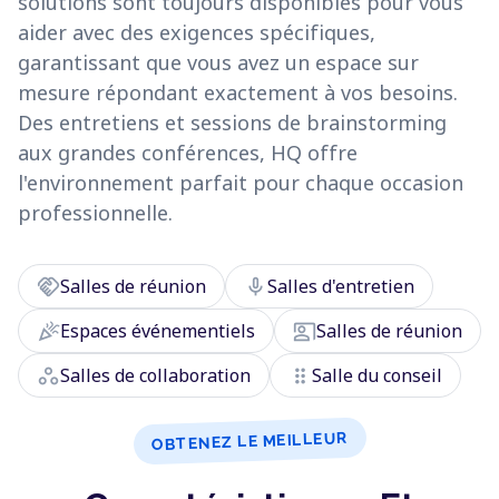
solutions sont toujours disponibles pour vous
aider avec des exigences spécifiques,
garantissant que vous avez un espace sur
mesure répondant exactement à vos besoins.
Des entretiens et sessions de brainstorming
aux grandes conférences, HQ offre
l'environnement parfait pour chaque occasion
professionnelle.
handshake
mic
Salles de réunion
Salles d'entretien
celebration
co_present
Espaces événementiels
Salles de réunion
workspaces
drag_indicator
Salles de collaboration
Salle du conseil
OBTENEZ LE MEILLEUR