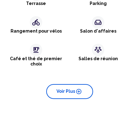
Terrasse
Parking
directions_bike
weekend
Rangement pour vélos
Salon d'affaires
emoji_food_beverage
adaptive_audio_mic
Café et thé de premier
Salles de réunion
choix
add_circle
Voir Plus