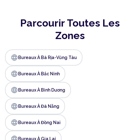
Parcourir Toutes Les
Zones
language
Bureaux À Bà Rịa-Vũng Tàu
language
Bureaux À Bắc Ninh
language
Bureaux À Bình Dương
language
Bureaux À Đà Nẵng
language
Bureaux À Đồng Nai
language
Bureaux À Gia Lai