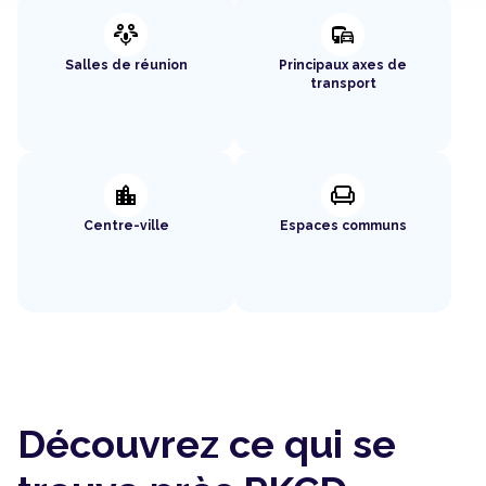
adaptive_audio_mic
commute
Salles de réunion
Principaux axes de
transport
location_city
chair
Centre-ville
Espaces communs
Découvrez ce qui se