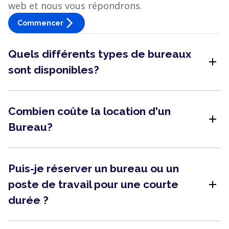
web et nous vous répondrons.
arrow_forward_ios
Commencer
Quels différents types de bureaux
add
sont disponibles?
Combien coûte la location d'un
add
Bureau?
Puis-je réserver un bureau ou un
add
poste de travail pour une courte
durée ?