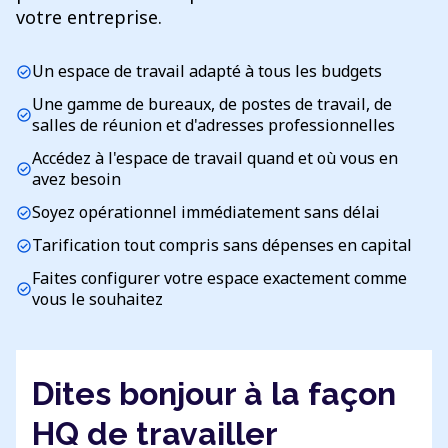
votre entreprise.
Un espace de travail adapté à tous les budgets
check_circle
Une gamme de bureaux, de postes de travail, de
check_circle
salles de réunion et d'adresses professionnelles
Accédez à l'espace de travail quand et où vous en
check_circle
avez besoin
Soyez opérationnel immédiatement sans délai
check_circle
Tarification tout compris sans dépenses en capital
check_circle
Faites configurer votre espace exactement comme
check_circle
vous le souhaitez
Dites bonjour à la façon
HQ de travailler