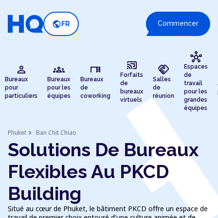
public
Commencer
FR
hub
cast_connected
person
groups
desk
handshake
Espaces
Forfaits
de
Bureaux
Bureaux
Bureaux
Salles
de
travail
pour
pour les
de
de
bureaux
pour les
particuliers
équipes
coworking
réunion
virtuels
grandes
équipes
chevron_right
Phuket
Ban Chit Chiao
Solutions De Bureaux
Flexibles Au PKCD
Building
Situé au cœur de Phuket, le bâtiment PKCD offre un espace de
travail de premier choix entouré d'une culture animée et de