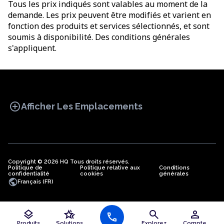
Tous les prix indiqués sont valables au moment de la
demande. Les prix peuvent être modifiés et varient en
fonction des produits et services sélectionnés, et sont
soumis à disponibilité. Des conditions générales
s'appliquent.
add_circle
Afficher Les Emplacements
Copyright © 2026 HQ Tous droits réservés.
Politique de
BUREAU
Politique relative aux
COWORKING
Conditions
BUREAUX
confidentialité
cookies
générales
VIRTUELS
public
Français (FR)
layers
hotel_class
search
person
Bureaux en Algérie
call
Bureaux à Angola
Produits
Solutions
Explorez
Compte