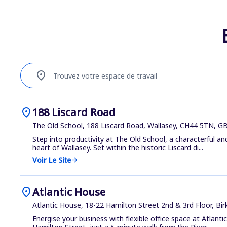
location_on
Trouvez votre espace de travail
location_on
188 Liscard Road
The Old School, 188 Liscard Road, Wallasey, CH44 5TN, G
Step into productivity at The Old School, a characterful 
heart of Wallasey. Set within the historic Liscard di...
Voir Le Site
arrow_forward
location_on
Atlantic House
Atlantic House, 18-22 Hamilton Street 2nd & 3rd Floor, B
Energise your business with flexible office space at Atlanti