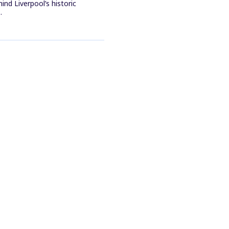
ind Liverpool’s historic
.