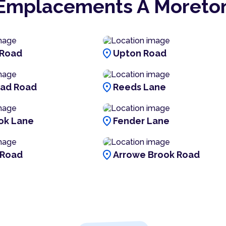
Emplacements À Moreto
location_on
 Road
Upton Road
location_on
ead Road
Reeds Lane
location_on
ok Lane
Fender Lane
location_on
 Road
Arrowe Brook Road