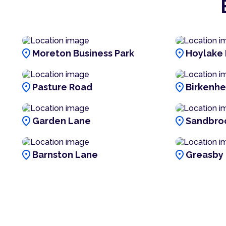
location_on
location_on
Moreton Business Park
Hoylake
location_on
location_on
Pasture Road
Birkenh
location_on
location_on
Garden Lane
Sandbro
location_on
location_on
Barnston Lane
Greasby