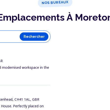
NOS BUREAUX
Emplacements À Moreto
Rechercher
BR
and modernised workspace in the
irkenhead, CH41 1AL, GBR
c House. Perfectly placed on