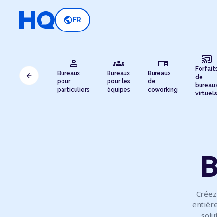
public
FR
cast_connected
person
groups
desk
Forfait
Bureaux
Bureaux
Bureaux
arrow_back
de
pour
pour les
de
bureau
particuliers
équipes
coworking
virtuels
B
Créez
entière
solu