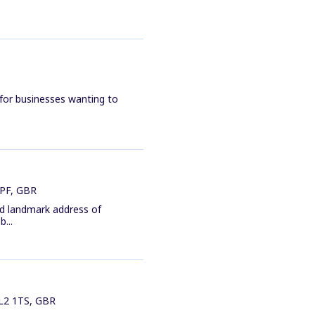
for businesses wanting to
3PF, GBR
ed landmark address of
...
 L2 1TS, GBR