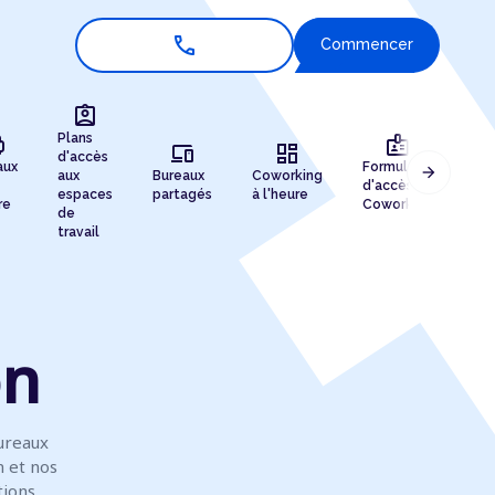
call
Commencer
assignment_ind
r
badge
Plans
devices
dashboard
d'accès
aux
Formules
arrow_forward
aux
Bureaux
Coworking
Enr
d'accès au
espaces
partagés
à l'heure
de 
re
Coworking
de
travail
on
ureaux
n et nos
tions