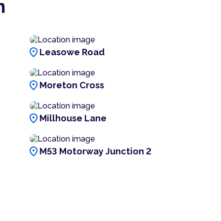
n
location_on
Leasowe Road
location_on
Moreton Cross
location_on
Millhouse Lane
location_on
M53 Motorway Junction 2