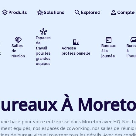
layers
hotel_class
search
person
Produits
Solutions
Explorez
Compte
hub
handshake
today
chai
Espaces
corporate_fare
s
de
Salles
Bureaux
Bure
travail
Adresse
de
à la
à
x
pour les
professionnelle
réunion
journée
l'heu
grandes
équipes
ureaux À Moret
 une base pour votre entreprise dans Moreton avec HQ. Nos b
ment équipés, nos espaces de coworking, nos salles de réunio
tions de bureau virtuel couvrent tous les détails. Avec des condi