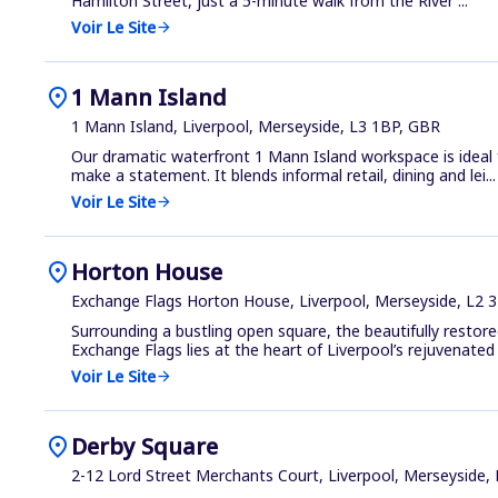
Hamilton Street, just a 5-minute walk from the River ...
Voir Le Site
arrow_forward
location_on
1 Mann Island
1 Mann Island, Liverpool, Merseyside, L3 1BP, GBR
Our dramatic waterfront 1 Mann Island workspace is ideal 
make a statement. It blends informal retail, dining and lei...
Voir Le Site
arrow_forward
location_on
Horton House
Exchange Flags Horton House, Liverpool, Merseyside, L2 
Surrounding a bustling open square, the beautifully restor
Exchange Flags lies at the heart of Liverpool’s rejuvenated b
Voir Le Site
arrow_forward
location_on
Derby Square
2-12 Lord Street Merchants Court, Liverpool, Merseyside,