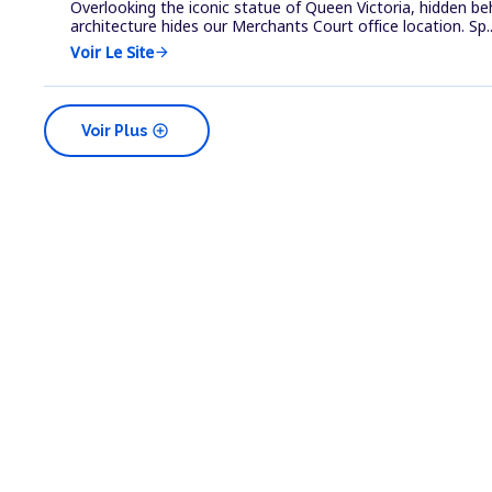
Overlooking the iconic statue of Queen Victoria, hidden beh
architecture hides our Merchants Court office location. Sp..
Voir Le Site
arrow_forward
add_circle
Voir Plus