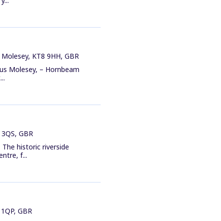
...
, Molesey, KT8 9HH, GBR
egus Molesey, – Hornbeam
..
1 3QS, GBR
The historic riverside
tre, f...
1 1QP, GBR