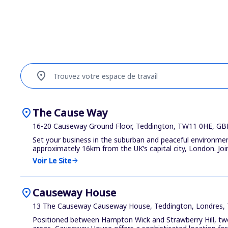
location_on
Trouvez votre espace de travail
location_on
The Cause Way
16-20 Causeway Ground Floor, Teddington, TW11 0HE, GB
Set your business in the suburban and peaceful environme
approximately 16km from the UK’s capital city, London. Join 
Voir Le Site
arrow_forward
location_on
Causeway House
13 The Causeway Causeway House, Teddington, Londres,
Positioned between Hampton Wick and Strawberry Hill, tw