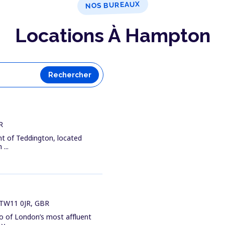
NOS BUREAUX
Locations À Hampton
Rechercher
R
nt of Teddington, located
...
 TW11 0JR, GBR
o of London’s most affluent