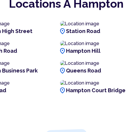
Locations À Hampton
location_on
High Street
Station Road
location_on
h Road
Hampton Hill
location_on
Business Park
Queens Road
location_on
oad
Hampton Court Bridge