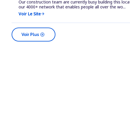
Our construction team are currently busy building this loca
our 4000+ network that enables people all over the wo...
Voir Le Site
arrow_forward
add_circle
Voir Plus