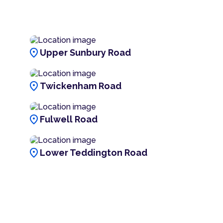
location_on
Upper Sunbury Road
location_on
Twickenham Road
location_on
Fulwell Road
location_on
Lower Teddington Road