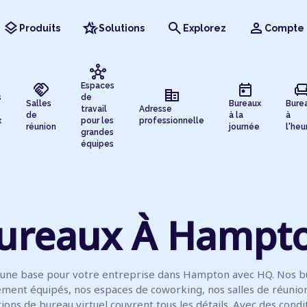
layers
hotel_class
search
person
Produits
Solutions
Explorez
Compte
hub
handshake
today
chai
Espaces
corporate_fare
s
de
Salles
Bureaux
Bure
travail
Adresse
de
à la
à
x
pour les
professionnelle
réunion
journée
l'heu
grandes
équipes
ureaux À Hampt
 une base pour votre entreprise dans Hampton avec HQ. Nos b
ment équipés, nos espaces de coworking, nos salles de réunio
tions de bureau virtuel couvrent tous les détails. Avec des condi