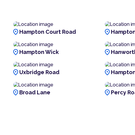
location_on
location_on
Hampton Court Road
Hampton 
location_on
location_on
Hampton Wick
Hanwort
location_on
location_on
Uxbridge Road
Hampton 
location_on
location_on
Broad Lane
Percy R