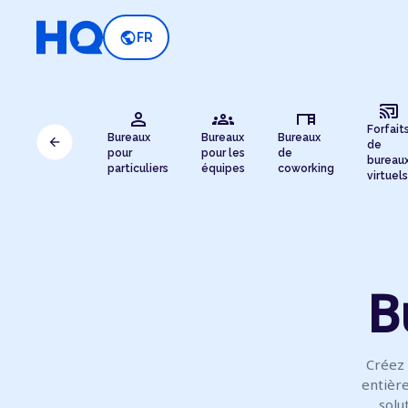
public
FR
cast_connected
person
groups
desk
Forfait
Bureaux
Bureaux
Bureaux
arrow_back
de
pour
pour les
de
bureau
particuliers
équipes
coworking
virtuels
B
Créez
entière
solu