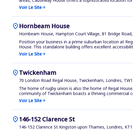
areas, Causeway House offers a sophisticated location for y
Voir Le Site
arrow_forward
location_on
Hornbeam House
Hornbeam House, Hampton Court Village, 81 Bridge Road
Position your business in a prime suburban location at R
House. This standalone building offers excellent accessibilit.
Voir Le Site
arrow_forward
location_on
Twickenham
70 London Road Regal House, Twickenham, Londres, TW
The home of rugby union is also the home of Regal House. 
community of Twickenham boasts a thriving commercial cen
Voir Le Site
arrow_forward
location_on
146-152 Clarence St
146-152 Clarence St Kingston upon Thames, Londres, KT