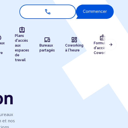
call
Commencer
assignment_ind
r
badge
Plans
devices
dashboard
d'accès
aux
Formules
arrow_forward
aux
Bureaux
Coworking
Enr
d'accès au
espaces
partagés
à l'heure
de 
re
Coworking
de
travail
on
ureaux
n et nos
tions