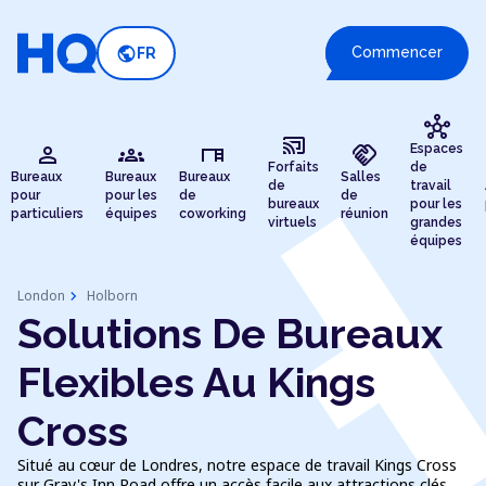
public
Commencer
FR
hub
cast_connected
person
groups
desk
handshake
Espaces
Forfaits
de
Bureaux
Bureaux
Bureaux
Salles
de
travail
pour
pour les
de
de
bureaux
pour les
particuliers
équipes
coworking
réunion
virtuels
grandes
équipes
chevron_right
London
Holborn
Solutions De Bureaux
Flexibles Au Kings
Cross
Situé au cœur de Londres, notre espace de travail Kings Cross
sur Gray's Inn Road offre un accès facile aux attractions clés