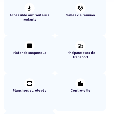
accessible
adaptive_audio_mic
Accessible aux fauteuils
Salles de réunion
roulants
background_grid_small
commute
Plafonds suspendus
Principaux axes de
transport
splitscreen
location_city
Planchers surélevés
Centre-ville