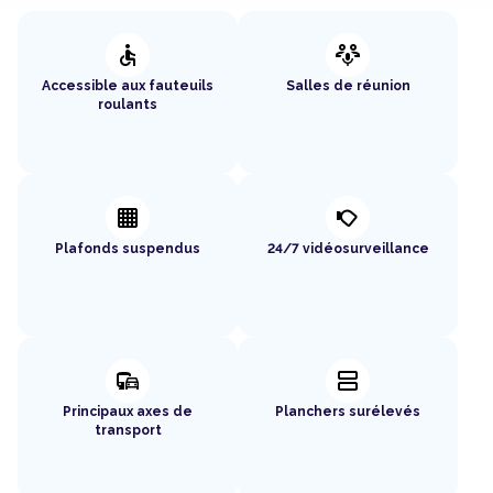
accessible
adaptive_audio_mic
Accessible aux fauteuils
Salles de réunion
roulants
background_grid_small
nest_cam_outdoor
Plafonds suspendus
24/7 vidéosurveillance
commute
splitscreen
Principaux axes de
Planchers surélevés
transport