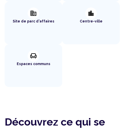
corporate_fare
location_city
Site de parc d'affaires
Centre-ville
chair
Espaces communs
Découvrez ce qui se