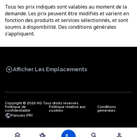
Tous les prix indiqués sont valables au moment de la
demande. Les prix peuvent être modifiés et varient en
fonction des produits et services sélectionnés, et sont
soumis à disponibilité. Des conditions générales
s'appliquent.
add_circle
Afficher Les Emplacements
Copyright © 2026 HQ Tous droits réservés.
Politique de
BUREAU
Politique relative aux
COWORKING
Conditions
BUREAUX
confidentialité
cookies
générales
VIRTUELS
public
Français (FR)
layers
hotel_class
search
person
Bureaux en Algérie