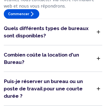
web et nous vous répondrons.
arrow_forward_ios
Commencer
Quels différents types de bureaux
add
sont disponibles?
Combien coûte la location d'un
add
Bureau?
Puis-je réserver un bureau ou un
add
poste de travail pour une courte
durée ?