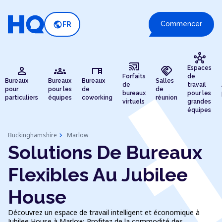
public
Commencer
FR
hub
cast_connected
person
groups
desk
handshake
Espaces
Forfaits
de
Bureaux
Bureaux
Bureaux
Salles
de
travail
pour
pour les
de
de
bureaux
pour les
particuliers
équipes
coworking
réunion
virtuels
grandes
équipes
chevron_right
Buckinghamshire
Marlow
Solutions De Bureaux
Flexibles Au Jubilee
House
Découvrez un espace de travail intelligent et économique à
Jubilee House à Marlow. Profitez de la commodité des