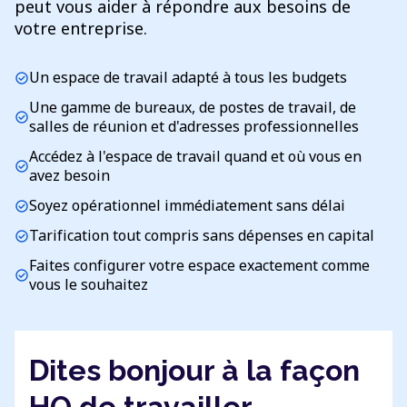
peut vous aider à répondre aux besoins de
votre entreprise.
Un espace de travail adapté à tous les budgets
check_circle
Une gamme de bureaux, de postes de travail, de
check_circle
salles de réunion et d'adresses professionnelles
Accédez à l'espace de travail quand et où vous en
check_circle
avez besoin
Soyez opérationnel immédiatement sans délai
check_circle
Tarification tout compris sans dépenses en capital
check_circle
Faites configurer votre espace exactement comme
check_circle
vous le souhaitez
Dites bonjour à la façon
HQ de travailler