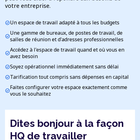
votre entreprise.
Un espace de travail adapté à tous les budgets
check_circle
Une gamme de bureaux, de postes de travail, de
check_circle
salles de réunion et d'adresses professionnelles
Accédez à l'espace de travail quand et où vous en
check_circle
avez besoin
Soyez opérationnel immédiatement sans délai
check_circle
Tarification tout compris sans dépenses en capital
check_circle
Faites configurer votre espace exactement comme
check_circle
vous le souhaitez
Dites bonjour à la façon
HQ de travailler