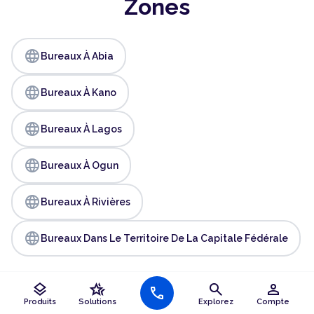
Zones
language
Bureaux À Abia
language
Bureaux À Kano
language
Bureaux À Lagos
language
Bureaux À Ogun
language
Bureaux À Rivières
language
Bureaux Dans Le Territoire De La Capitale Fédérale
layers
hotel_class
search
person
call
Produits
Solutions
Explorez
Compte