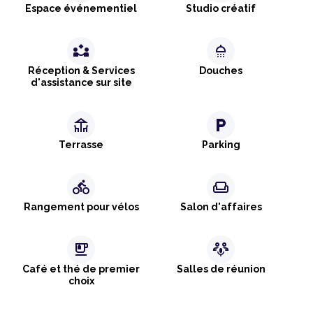
Espace événementiel
Studio créatif
partner_exchange
shower
Réception & Services
Douches
d'assistance sur site
deck
local_parking
Terrasse
Parking
directions_bike
weekend
Rangement pour vélos
Salon d'affaires
emoji_food_beverage
adaptive_audio_mic
Café et thé de premier
Salles de réunion
choix