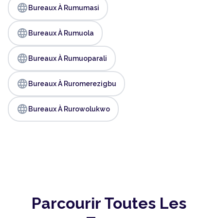
language
Bureaux À Rumumasi
language
Bureaux À Rumuola
language
Bureaux À Rumuoparali
language
Bureaux À Ruromerezigbu
language
Bureaux À Rurowolukwo
Parcourir Toutes Les