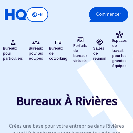
public
Commencer
FR
hub
cast_connected
person
groups
desk
handshake
Espaces
Forfaits
de
Bureaux
Bureaux
Bureaux
Salles
de
travail
pour
pour les
de
de
bureaux
pour les
particuliers
équipes
coworking
réunion
virtuels
grandes
équipes
Bureaux À Rivières
Créez une base pour votre entreprise dans Rivières