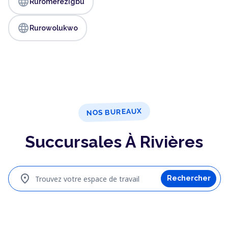
language
Ruromerezigbu
language
Rurowolukwo
NOS BUREAUX
Succursales À Rivières
location_on
Trouvez votre espace de travail
Rechercher