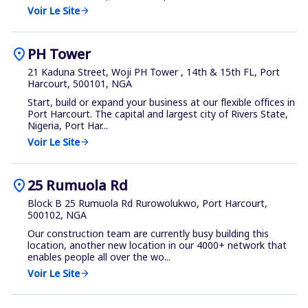
Voir Le Site
arrow_forward
location_on
PH Tower
21 Kaduna Street, Woji PH Tower , 14th & 15th FL, Port
Harcourt, 500101, NGA
Start, build or expand your business at our flexible offices in
Port Harcourt. The capital and largest city of Rivers State,
Nigeria, Port Har...
Voir Le Site
arrow_forward
location_on
25 Rumuola Rd
Block B 25 Rumuola Rd Rurowolukwo, Port Harcourt,
500102, NGA
Our construction team are currently busy building this
location, another new location in our 4000+ network that
enables people all over the wo...
Voir Le Site
arrow_forward