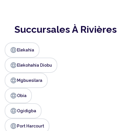
Succursales À Rivières
language
Elekahia
language
Elekohahia Diobu
language
Mgbuesilara
language
Obia
language
Ogidigba
language
Port Harcourt