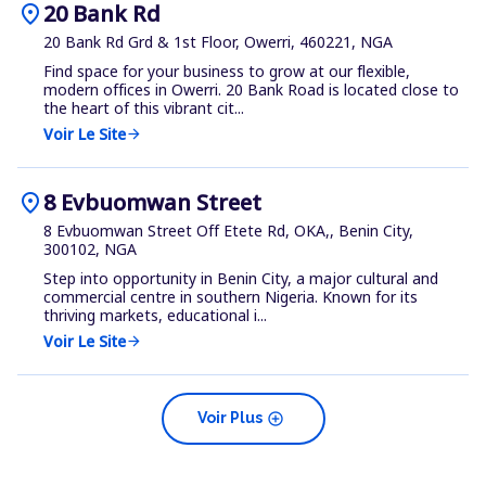
location_on
20 Bank Rd
20 Bank Rd Grd & 1st Floor, Owerri, 460221, NGA
Find space for your business to grow at our flexible,
modern offices in Owerri. 20 Bank Road is located close to
the heart of this vibrant cit...
Voir Le Site
arrow_forward
location_on
8 Evbuomwan Street
8 Evbuomwan Street Off Etete Rd, OKA,, Benin City,
300102, NGA
Step into opportunity in Benin City, a major cultural and
commercial centre in southern Nigeria. Known for its
thriving markets, educational i...
Voir Le Site
arrow_forward
add_circle
Voir Plus