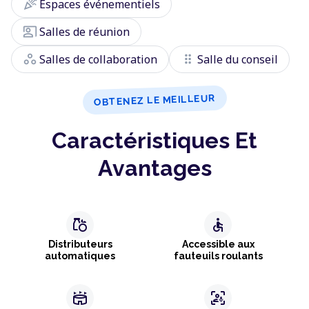
celebration
Espaces événementiels
co_present
Salles de réunion
workspaces
drag_indicator
Salles de collaboration
Salle du conseil
OBTENEZ LE MEILLEUR
Caractéristiques Et
Avantages
grocery
accessible
Distributeurs
Accessible aux
automatiques
fauteuils roulants
stadium
frame_person_mic