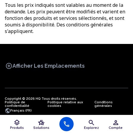
Tous les prix indiqués sont valables au moment de la
demande. Les prix peuvent être modifiés et varient en
fonction des produits et services sélectionnés, et sont
soumis à disponibilité. Des conditions générales
s'appliquent.
add_circle
Afficher Les Emplacements
Copyright © 2026 HQ Tous droits réservés.
Politique de
BUREAU
Politique relative aux
COWORKING
Conditions
BUREAUX
confidentialité
cookies
générales
VIRTUELS
public
Français (FR)
layers
hotel_class
search
person
call
Produits
Solutions
Explorez
Compte
Bureaux en Algérie