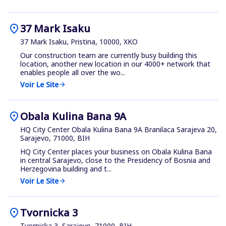
location_on
37 Mark Isaku
37 Mark Isaku, Pristina, 10000, XKO
Our construction team are currently busy building this
location, another new location in our 4000+ network that
enables people all over the wo...
Voir Le Site
arrow_forward
location_on
Obala Kulina Bana 9A
HQ City Center Obala Kulina Bana 9A Branilaca Sarajeva 20,
Sarajevo, 71000, BIH
HQ City Center places your business on Obala Kulina Bana
in central Sarajevo, close to the Presidency of Bosnia and
Herzegovina building and t...
Voir Le Site
arrow_forward
location_on
Tvornicka 3
Tvornicka 3, Sarajevo, 71000, BIH