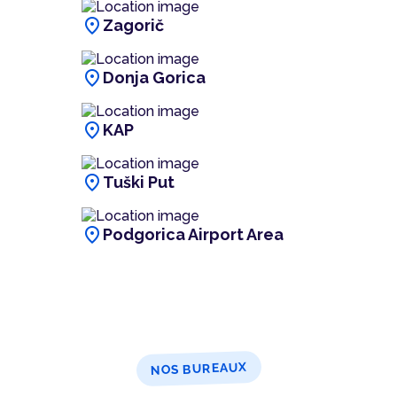
location_on
Zagorič
location_on
Donja Gorica
location_on
KAP
location_on
Tuški Put
location_on
Podgorica Airport Area
NOS BUREAUX