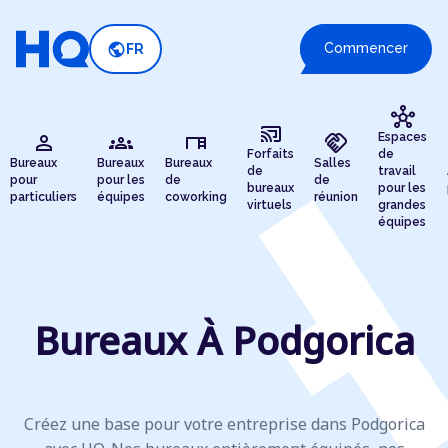
public
Commencer
FR
hub
cast_connected
person
groups
desk
handshake
Espaces
Forfaits
de
Bureaux
Bureaux
Bureaux
Salles
de
travail
pour
pour les
de
de
bureaux
pour les
particuliers
équipes
coworking
réunion
virtuels
grandes
équipes
Bureaux À Podgorica
Créez une base pour votre entreprise dans Podgorica