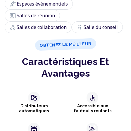
celebration
Espaces événementiels
co_present
Salles de réunion
workspaces
drag_indicator
Salles de collaboration
Salle du conseil
OBTENEZ LE MEILLEUR
Caractéristiques Et
Avantages
grocery
accessible
Distributeurs
Accessible aux
automatiques
fauteuils roulants
stadium
frame_person_mic