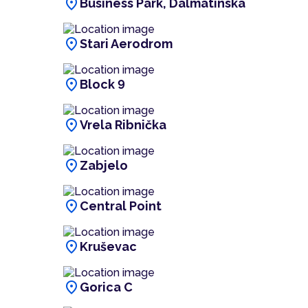
location_on
Business Park, Dalmatinska
location_on
Stari Aerodrom
location_on
Block 9
location_on
Vrela Ribnička
location_on
Zabjelo
location_on
Central Point
location_on
Kruševac
location_on
Gorica C