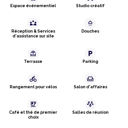
Espace événementiel
Studio créatif
partner_exchange
shower
Réception & Services
Douches
d'assistance sur site
deck
local_parking
Terrasse
Parking
directions_bike
weekend
Rangement pour vélos
Salon d'affaires
emoji_food_beverage
adaptive_audio_mic
Café et thé de premier
Salles de réunion
choix