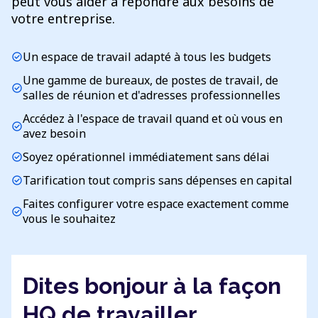
peut vous aider à répondre aux besoins de
votre entreprise.
Un espace de travail adapté à tous les budgets
check_circle
Une gamme de bureaux, de postes de travail, de
check_circle
salles de réunion et d'adresses professionnelles
Accédez à l'espace de travail quand et où vous en
check_circle
avez besoin
Soyez opérationnel immédiatement sans délai
check_circle
Tarification tout compris sans dépenses en capital
check_circle
Faites configurer votre espace exactement comme
check_circle
vous le souhaitez
Dites bonjour à la façon
HQ de travailler