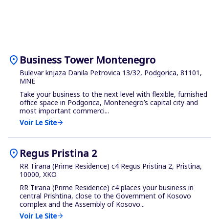
location_on
Business Tower Montenegro
Bulevar knjaza Danila Petrovica 13/32, Podgorica, 81101,
MNE
Take your business to the next level with flexible, furnished
office space in Podgorica, Montenegro’s capital city and
most important commerci...
Voir Le Site
arrow_forward
location_on
Regus Pristina 2
RR Tirana (Prime Residence) c4 Regus Pristina 2, Pristina,
10000, XKO
RR Tirana (Prime Residence) c4 places your business in
central Prishtina, close to the Government of Kosovo
complex and the Assembly of Kosovo...
Voir Le Site
arrow_forward