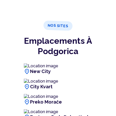
NOS SITES
Emplacements À
Podgorica
location_on
New City
location_on
City Kvart
location_on
Preko Morače